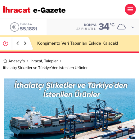
34
ALTIN
°C
KONYA
6.660,55
AZ BULUTLU
Hotel Towel Importer Companies Lists
Anasayfa
İhracat
,
Talepler
İthalatçı Şirketler ve Türkiye’den İstenilen Ürünler