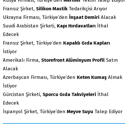
Rusya Firması, Türkiye’den
Mermer
Teklifi Talep Ediyor
Fransız Şirket,
Silikon Mastik
Tedarikçisi Arıyor
Ukrayna Firması, Türkiye’den
İnşaat Demiri
Alacak
Suudi Arabistan Şirketi,
Kapı Hırdavatları
İthal
Edecek
Fransız Şirket, Türkiye’den
Kapaklı Gıda Kapları
İstiyor
Amerikalı Firma,
Storefront Alüminyum Profil
Satın
Alacak
Azerbaycan Firması, Türkiye’den
Keten Kumaş
Almak
İstiyor
Gürcistan Şirketi,
Sporcu Gıda Takviyeleri
İthal
Edecek
İspanyol Şirket, Türkiye’den
Meyve Suyu
Talep Ediyor