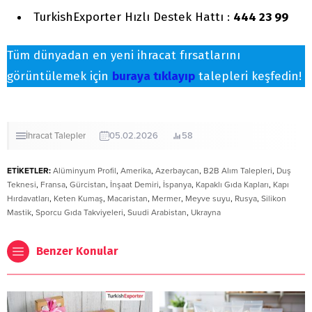
TurkishExporter Hızlı Destek Hattı :
444 23 99
Tüm dünyadan en yeni ihracat fırsatlarını
görüntülemek için
buraya tıklayıp
talepleri keşfedin!
İhracat
Talepler
05.02.2026
58
ETİKETLER:
Alüminyum Profil
,
Amerika
,
Azerbaycan
,
B2B Alım Talepleri
,
Duş
Teknesi
,
Fransa
,
Gürcistan
,
İnşaat Demiri
,
İspanya
,
Kapaklı Gıda Kapları
,
Kapı
Hırdavatları
,
Keten Kumaş
,
Macaristan
,
Mermer
,
Meyve suyu
,
Rusya
,
Silikon
Mastik
,
Sporcu Gıda Takviyeleri
,
Suudi Arabistan
,
Ukrayna
Benzer Konular