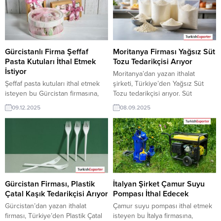
Gürcistanlı Firma Şeffaf
Moritanya Firması Yağsız Süt
Pasta Kutuları İthal Etmek
Tozu Tedarikçisi Arıyor
İstiyor
Moritanya’dan yazan ithalat
Şeffaf pasta kutuları ithal etmek
şirketi, Türkiye’den Yağsız Süt
isteyen bu Gürcistan firmasına,
Tozu tedarikçisi arıyor. Süt
Türkiye’de ambalaj sanayi ve gıda
ürünleri & gıda katkıları üreticisi
09.12.2025
08.09.2025
ambalaj ürünleri ile pasta kutuları
olan Türk şirketler için
üreticisi veya tedarikçisi olan
Moritanya’dan gelen bu talep yeni
ihracatçı firmalar teklif sunabilirler.
bir ihracat pazarı olabilir. Bu alım
Yeni bir ihracat pazarı fırsatı olan
ilanın detaylarına TurkishExporter
bu alım ilanının iletişim bilgilerine
/ VIP üyeleri cevap verebilir. ➤
TurkishExporter VIP üyeleri ile TE
Talebin detaylarına buradan
üyelik kredisi sahibi ihracat
ulaşabilirsiniz. Tüm Süt
şirketleri erişebilmektedir. ➤...
Ürünleri İthalat
Gürcistan Firması, Plastik
İtalyan Şirket Çamur Suyu
TalepleriMoritanya’dan Gelen
Çatal Kaşık Tedarikçisi Arıyor
Pompası İthal Edecek
İthalat...
Gürcistan’dan yazan ithalat
Çamur suyu pompası ithal etmek
firması, Türkiye’den Plastik Çatal
isteyen bu İtalya firmasına,