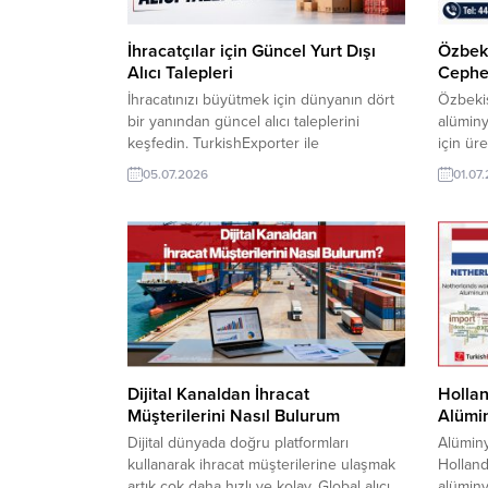
İhracatçılar için Güncel Yurt Dışı
Özbeki
Alıcı Talepleri
Cephe 
İhracatınızı büyütmek için dünyanın dört
Özbekis
bir yanından güncel alıcı taleplerini
alüminy
keşfedin. TurkishExporter ile
için üre
sektörünüze uygun yurt dışı müşteri
güncel 
05.07.2026
01.07
fırsatlarına anında ulaşın, güvenilir
sektörü
ithalatçılarla iletişim kurun ve yeni ihracat
firmalar
bağlantıları oluşturun. ⮩ Yüzlerce yeni
sunuyor
ihracat fırsatlarını görüntüleyin!
Turkish
BAE/Dubai Firması, Yangın Dağıtım
iletişi
Hortumu İthal EdecekAzerbaycanlı Şirket,
ithalat
Laboratuvar Kimyasalı Satın
ürünleri 
AlacakÖzbekistanlı Alıcı, Alüminyum...
Dijital Kanaldan İhracat
Hollan
Müşterilerini Nasıl Bulurum
Alümin
Dijital dünyada doğru platformları
Alüminy
kullanarak ihracat müşterilerine ulaşmak
Holland
artık çok daha hızlı ve kolay. Global alıcı
alüminy