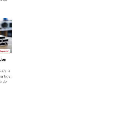
larını
iliğine
zi
n
eknesi
k
’den
eri ile
arikçisi
Verde
il
fırsatı
er VIP
miz
arına