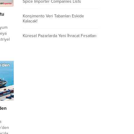
Spice Importer Companies Lists
tu
Konşimento Veri Tabanları Eskide
Kalacak!
nyum
veya
Küresel Pazarlarda Yeni İhracat Fırsatları
triyel
ılacak
rden
e fiyat
.
50 Tüm
’den
a
e’den
er‘da