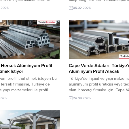
um profil üreticisi veya tedarikçisi
bulabilirsiniz. Bu alım ilanları başlık
.2026
05.02.2026
acatçı firmalar teklif sunabilirler.
izlemek ve şirketinizin pazar çeşitl
 ihracat pazarı fırsatı olan bu alım
değer katmak için bugün üyeliğini
 iletişim bilgilerine TurkishExporter
başlatın. Günün Alım Taleplerinde
eri ile TE üyelik kredisi sahibi
Bazıları: Macaristanlı Firma, Duş T
 şirketleri erişebilmektedir. ➤ Bu
İthal Etmek İstiyorRusya Firması,
Türkiye’den Mermer Teklifi Talep
EdiyorFransız Şirket, Silikon Masti
Tedarikçisi...
 Hersek Alüminyum Profil
Cape Verde Adaları, Türkiye
Etmek İstiyor
Alüminyum Profil Alacak
um profil ithal etmek isteyen bu
Türkiye’de inşaat ve yapı malzemel
ersek firmasına, Türkiye’de
alüminyum profil üreticisi veya ted
e yapı malzemeleri ile profil
olan ihracatçı firmalar için, Cape 
i veya tedarikçisi olan ihracatçı
Adaları’ndan gelen alüminyum prof
.2025
24.09.2025
 teklif sunabilirler. Yeni bir ihracat
ithalat talebi yeni bir ihracat pazarı 
ırsatı olan bu alım ilanının iletişim
sunuyor. Bu alım ilanının iletişim
rine TurkishExporter VIP üyeleri ile
bilgilerine yalnızca TurkishExport
k kredisi sahibi ihracat şirketleri
üyeleri ile TE kredi sahibi üyeleri
mektedir. ➤ Bu ithalat alım...
erişebilmektedir. ➤ Talebin detayl