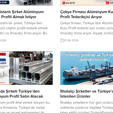
stanlı Şirket Alüminyum
Çekya Firması Alüminyum Ku
Profili Almak İstiyor
Profil Tedarikçisi Arıyor
tanlı bir şirket, Türkiye’den
Çekya firması, Türkiye’den Alümi
um cephe profili tedarik etmek
Kutu Profil tedariki için üretici ve/
tici ve ihracatçı firma arıyor. Bu
ihracatçı firma arıyor. İnşaat, endüs
alım talebi, yapı ve inşaat
üretim ve yapı projelerinde kullan
.2026
01.06.2026
nde faaliyet gösteren Türk
kaliteli profiller için Türk üreticile
ı için yeni bir ihracat fırsatı
teknik özellikler, ürün katalogları v
. Talebe uygun firmalar
teklifleri talep ediyor. ➤ Talebin
Exporter üzerinden alıcıyla
detaylarına buradan ulaşabilirsiniz
me geçebilir. Alüminyum profil
İletişim: 444 23 99 – 539 773 35
 alım talepleriCephe kaplama
dünyadan en...
için ithalat...
da Şirketi Türkiye’den
İthalatçı Şirketler ve Türkiye
yum Profil Satın Alacak
İstenilen Ürünler
um profil ithal etmek isteyen bu
İthalatçı şirketlerin her gün onlarc
a firmasına, Türkiye’de metal,
sektörde yüzlerce başlıkta Türkiy
um ve inşaat malzemeleri ile
talep ettiği ürünleri TurkishExport