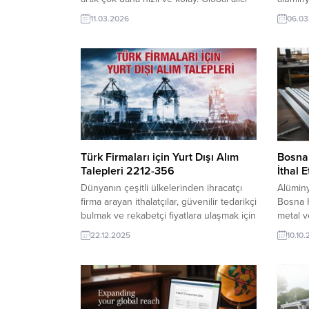
taleplerini takip etmek, firmaları analiz
alüminy
11.03.2026
06.03
etmek ve doğrudan iletişim kurmak için
olan ihr
dijital ticaret ağları ihracatçılara yeni
Yeni bir
kapılar açıyor. Günün Alım Taleplerinden
ilanının
Bazıları: Şili Firması, Türkiye’den Motor
VIP üyel
Yağı Almak İstiyorFransız Firma, Çocuk
ihracat
Giyim Ürünleri Talep...
ithalat...
Türk Firmaları için Yurt Dışı Alım
Bosna
Talepleri 2212-356
İthal 
Dünyanın çeşitli ülkelerinden ihracatçı
Alüminy
firma arayan ithalatçılar, güvenilir tedarikçi
Bosna H
bulmak ve rekabetçi fiyatlara ulaşmak için
metal v
TurkishExporter’ı tercih ediyor. Platform,
üreticis
22.12.2025
10.10
sektör bazlı alım taleplerini günlük olarak
firmalar
sunarak Türk üreticileri küresel alıcılarla
pazarı f
hızlı ve doğru şekilde eşleştiriyor.
bilgile
Aşağıda örnekleri inceleyiniz.Bugüne ait
TE üyeli
tüm alım talepleri: Kolombiya Firması,
erişebil