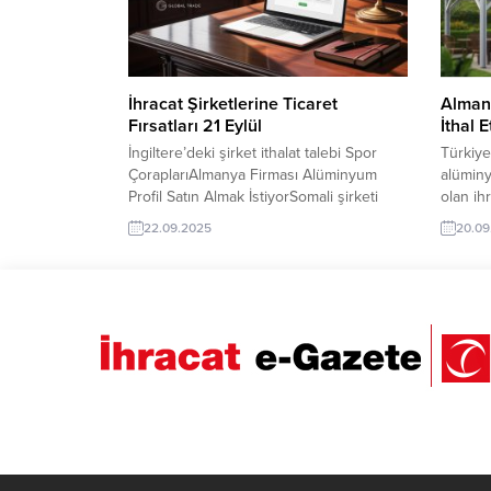
UHT Süt Pastörizatörü Almak
İstiyorİngiltere Firması,...
İhracat Şirketlerine Ticaret
Alman
Fırsatları 21 Eylül
İthal 
İngiltere’deki şirket ithalat talebi Spor
Türkiye
ÇoraplarıAlmanya Firması Alüminyum
alüminy
Profil Satın Almak İstiyorSomali şirketi
olan ih
Yazıcı Kağıtları ithalat talebiGambiya
gelen a
22.09.2025
20.09
şirketi Sodyum Klorür ithalat talebiBAE
bir ihra
şirketinin Fındık ithalat talebiLübnan
ilanının
Firması A4 Kağıt Satın Almak İstiyorİtalyan
Turkish
firma, Zeytinyağı Fabrikası Kuracak İthal
sahibi 
Etmek İstiyorFas şirketi Plastik Mutfak
Talebin
Eşyaları ithalat talebiAlmanya şirketi
ulaşabi
Rafine Soya Yağı ithalat...
Levha İt