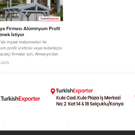
buradan ulaşabilirsiniz. Tüm...
ya Firması Alüminyum Profil
Etmek İstiyor
’de inşaat malzemeleri ile
um profil üreticisi veya tedarikçisi
racatçı firmalar için, Almanya’dan
lüminyum profil ithalat talebi yeni
.2025
cat pazarı fırsatı sunuyor. Bu alım
 iletişim bilgilerine yalnızca
Exporter VIP üyeleri ile TE kredi
üyelerimiz erişebilmektedir. ➤
 detaylarına buradan
lirsiniz. Tüm Alüminyum Profil –
halat...