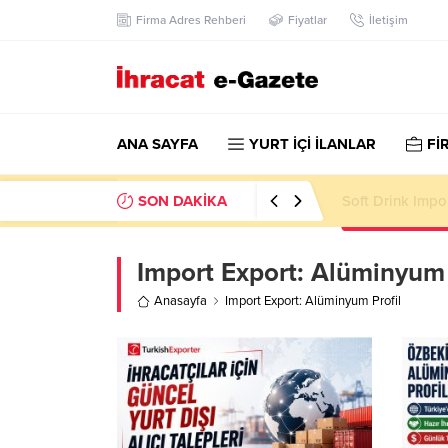
Firma Adres Rehberi
Fiyatlar
İletişim
ANA SAYFA
YURT İÇİ İLANLAR
Fİ
SON DAKİKA
Soft Drink Impo
Import Export:
Alüminyum 
Anasayfa
Import Export: Alüminyum Profil