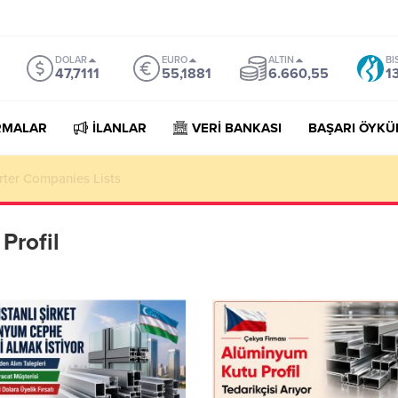
DOLAR
EURO
ALTIN
BI
47,7111
55,1881
6.660,55
1
RMALAR
İLANLAR
VERİ BANKASI
BAŞARI ÖYKÜ
rter Companies Lists
Profil