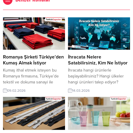
Romanya Şirketi Türkiye’den
İhracata Nelere
Kumaş Almak İstiyor
Satabilirsiniz, Kim Ne İstiyor
Kumaş ithal etmek isteyen bu
İhracata hangi ürünlerle
Romanya firmasına, Türkiye’de
başlayabilirsiniz? Hangi ülkeler
tekstil ve dokuma sanayi ile
hangi ürünleri talep ediyor?
kumaş üreticisi veya tedarikçisi
TurkishExporter Import Export
09.02.2026
14.03.2026
olan ihracatçı firmalar teklif
Trade Leads verileriyle küresel
sunabilirler. Yeni bir ihracat pazarı
alıcıların güncel taleplerini
fırsatı olan bu alım ilanının iletişim
keşfedin, sektörlere göre fırsatları
bilgilerine TurkishExporter VIP
analiz edin ve ürünlerinizi doğru
üyeleri ile TE üyelik kredisi sahibi
pazarlara ulaştırmanın yollarını
ihracat şirketleri erişebilmektedir.
öğrenin. Günün Alım
➤ Bu ithalat alım talebinin
Taleplerinden Bazıları: Gürcistan