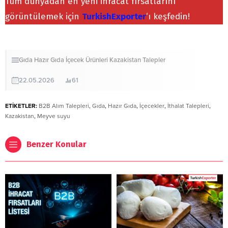
Tüm dünyadan en yeni ihracat fırsatlarını
görüntülemek için
TurkishExporter
‘ı keşfedin!
Gıda
Hazır Gıda
İçecek Ürünleri
Kazakistan
Talepler
22.05.2026
61
ETİKETLER:
B2B Alım Talepleri
,
Gıda
,
Hazır Gıda
,
İçecekler
,
İthalat Talepleri
,
Kazakistan
,
Meyve suyu
Benzer Konular