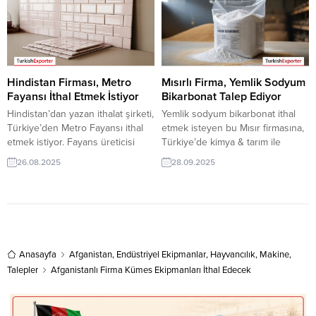
doğrudan teklif verin ve yeni
pazarı fırsatı olan bu alım ilanının
pazarlarda satış fırsatlarını
iletişim bilgilerine TurkishExporter
değerlendirin. Her gün
VIP üyeleri ile TE üyelik kredisi
güncellenen alıcı talepleriyle
sahibi ihracat şirketleri
ihracatta rakiplerinizden bir adım
erişebilmektedir. ➤ Bu ithalat
öne geçin. Arnavutluk Şirketi,
alım...
Hindistan Firması, Metro
Mısırlı Firma, Yemlik Sodyum
Türkiye’den Ayakkabı Almak
Fayansı İthal Etmek İstiyor
Bikarbonat Talep Ediyor
İstiyorİngiliz Şirketi,...
Hindistan’dan yazan ithalat şirketi,
Yemlik sodyum bikarbonat ithal
Türkiye’den Metro Fayansı ithal
etmek isteyen bu Mısır firmasına,
etmek istiyor. Fayans üreticisi
Türkiye’de kimya & tarım ile
olan Türk şirketler için Hindistan,
yemlik sodyum bikarbonat
26.08.2025
28.09.2025
yeni bir ihracat pazarı olabilir. Bu
üreticisi veya tedarikçisi olan
alım ilanın detaylarına
ihracatçı firmalar teklif sunabilirler.
TurkishExporter / VIP üyeleri
Yeni bir ihracat pazarı fırsatı olan
cevap verebilir. ? Talebin
bu alım ilanının iletişim bilgilerine
detaylarına buradan
TurkishExporter VIP üyeleri ile TE
ulaşabilirsiniz. Tüm Fayans İthalat
üyelik kredisi sahibi ihracat
TalepleriHindistan’dan Gelen
Anasayfa
Afganistan
,
Endüstriyel Ekipmanlar
şirketleri erişebilmektedir. ➤ Bu
,
Hayvancılık
,
Makine
,
İthalat Talepleri Metro Fayansı
ithalat...
Talepler
Afganistanlı Firma Kümes Ekipmanları İthal Edecek
satın alacak ithalat firmalarına...