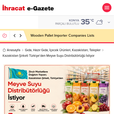
35
BIST
°C
KONYA
13.779,39
PARÇALI BULUTLU
Wooden Pallet Importer Companies Lists
Anasayfa
Gıda
,
Hazır Gıda
,
İçecek Ürünleri
,
Kazakistan
,
Talepler
Kazakistan Şirketi Türkiye’den Meyve Suyu Distribütörlüğü İstiyor