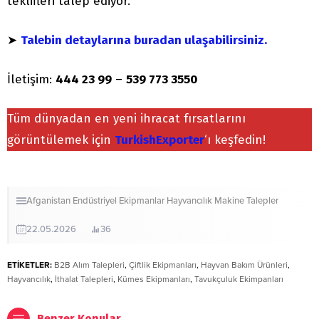
teklifleri talep ediyor.
➤
Talebin detaylarına buradan ulaşabilirsiniz.
İletişim:
444 23 99
–
539 773 3550
Tüm dünyadan en yeni ihracat fırsatlarını
görüntülemek için
TurkishExporter
‘ı keşfedin!
Afganistan
Endüstriyel Ekipmanlar
Hayvancılık
Makine
Talepler
22.05.2026
36
ETİKETLER:
B2B Alım Talepleri
,
Çiftlik Ekipmanları
,
Hayvan Bakım Ürünleri
,
Hayvancılık
,
İthalat Talepleri
,
Kümes Ekipmanları
,
Tavukçuluk Ekimpanları
Benzer Konular