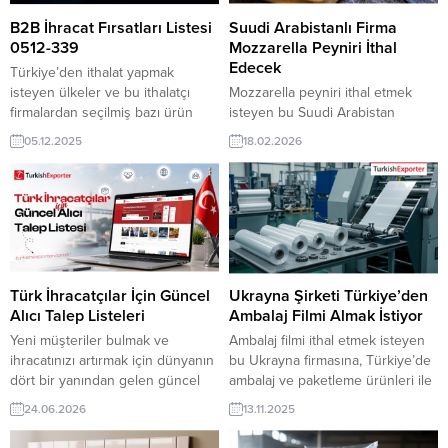
B2B İhracat Fırsatları Listesi
Suudi Arabistanlı Firma
0512-339
Mozzarella Peyniri İthal
Edecek
Türkiye’den ithalat yapmak
isteyen ülkeler ve bu ithalatçı
Mozzarella peyniri ithal etmek
firmalardan seçilmiş bazı ürün
isteyen bu Suudi Arabistan
alım talepleri aşağıdadır: Mısırlı
firmasına, Türkiye’de gıda ve süt
05.12.2025
18.02.2026
Firma, Türkiye’den Çelik Kapı
ürünleri ile peynir üreticisi veya
Satın Almak İstiyorAmerikalı
tedarikçisi olan ihracatçı firmalar
Tüccarlar Eşarp Satın Almak
teklif sunabilirler. Yeni bir ihracat
İstiyorGürcistan Firması,
pazarı fırsatı olan bu alım ilanının
Türkiye’den Tuzlu Mısır Satın
iletişim bilgilerine TurkishExporter
Almak İstiyorİran, Türkiye’den
VIP üyeleri ile TE üyelik kredisi
Meşe Masif Parke Satın Almak
sahibi ihracat şirketleri
İstiyorİspanya’dan İthalatçı,
erişebilmektedir. ➤ Bu ithalat
Türk İhracatçılar İçin Güncel
Ukrayna Şirketi Türkiye’den
Sineklik Profili Siparişi
alım...
Alıcı Talep Listeleri
Ambalaj Filmi Almak İstiyor
VerecekRusya Firması,
Yeni müşteriler bulmak ve
Ambalaj filmi ithal etmek isteyen
Türkiye’den Pamuk...
ihracatınızı artırmak için dünyanın
bu Ukrayna firmasına, Türkiye’de
dört bir yanından gelen güncel
ambalaj ve paketleme ürünleri ile
alıcı taleplerini keşfedin.
ambalaj filmi üreticisi veya
24.06.2026
13.11.2025
TurkishExporter ile sektörünüze
tedarikçisi olan ihracatçı firmalar
uygun ithalatçı firmalara ulaşın,
teklif sunabilirler. Yeni bir ihracat