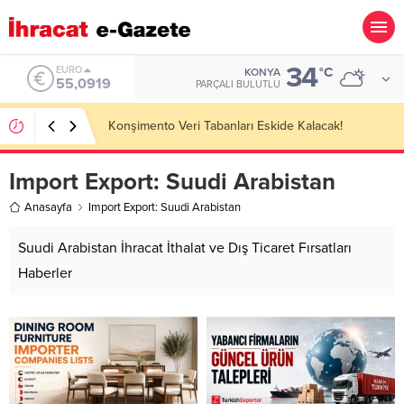
34
ALTIN
°C
KONYA
6.525,81
PARÇALI BULUTLU
Cat Litter Importer Companies Lists
Import Export:
Suudi Arabistan
Anasayfa
Import Export: Suudi Arabistan
Suudi Arabistan İhracat İthalat ve Dış Ticaret Fırsatları
Haberler