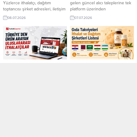
Firması, Türkiye’den...
Masif Ahşap Parke...
Yüzlerce ithalatçı, dağıtım
gelen güncel alıcı taleplerine tek
toptancısı şirket adresleri, iletişim
platform üzerinden
bilgileri ve ilgili oldukları konular.
ulaşın. TurkishExporter ile
08.07.2026
07.07.2026
Reçel ithalat ve dağıtım şirketleri
ürününüze uygun ithalatçılarla
listesiyle hedef pazarlardaki
doğrudan iletişim kurun, yeni
alıcılara daha hızlı ulaşın.
pazarlara açılın ve ihracat
TurkishExporter mini pazar
hacminizi büyütün. Her gün
araştırmaları ve canlı ithalat alım
yayınlanan yeni alım fırsatlarını
talepleri sayesinde güvenilir
kaçırmayın, ihracatta bir adım öne
ithalatçı firmaları keşfedin, yeni
geçin. ⮩ Yüzlerce yeni ihracat
ihracat fırsatlarını değerlendirin
fırsatlarını görüntüleyin! Kuzey
Türkiye’den Ürün Arayan
Gıda Takviyeleri İthalat ve
ve küresel pazarlarda...
Makedonyalı Firma, Streç Film
Uluslararası İthalatçılar
Dağıtım Şirketleri Listesi
Tedarikçisi ArıyorKatar’dan Alıcı,...
Türkiye’den ürün tedarik etmek
Gıda takviyeleri ithalat ve dağıtım
isteyen uluslararası alıcılara
şirketleri listesiyle hedef
ulaşmanın en hızlı yolu
pazarlardaki güvenilir alıcılara
TurkishExporter! Her gün
daha hızlı ulaşın. TurkishExporter
06.07.2026
05.07.2026
yayınlanan güncel alıcı talepleriyle
mini pazar araştırmaları sayesinde
yeni ihracat fırsatlarını keşfedin,
yeni distribütörleri keşfedin,
güvenilir ithalatçılarla doğrudan
ihracat fırsatlarınızı artırın ve
iletişim kurun ve ihracatınızı
doğru iş ortaklarıyla tanışın. Türk
dünyanın dört bir yanına büyütün.
ihracat şirketlerine yönelik gıda
⮩ Yüzlerce yeni ihracat
takviyeleri ihracat pazar