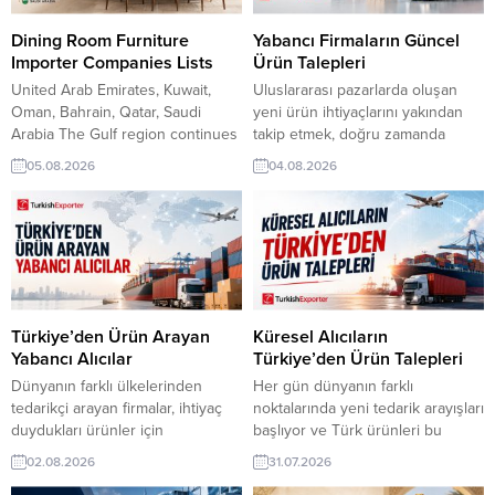
Dining Room Furniture
Yabancı Firmaların Güncel
Importer Companies Lists
Ürün Talepleri
United Arab Emirates, Kuwait,
Uluslararası pazarlarda oluşan
Oman, Bahrain, Qatar, Saudi
yeni ürün ihtiyaçlarını yakından
Arabia The Gulf region continues
takip etmek, doğru zamanda
to expand its demand for quality
doğru alıcıyla buluşmanın en
05.08.2026
04.08.2026
dining room furniture, driven by
önemli adımlarından biridir.
residential projects, hospitality
TurkishExporter üzerinden
investments, and premium
yayınlanan güncel talepler, farklı
interior trends. Importers across
sektörlerde faaliyet gösteren
the United Arab Emirates, Kuwait,
firmalara yeni ticaret fırsatları
Oman, Bahrain, Qatar, and Saudi
sunuyor. Şili Firması, Keten
Arabia actively source modern,
Nevresim Takımı Almak
classic, and...
İstiyorSudanlı Şirket, Türkiye’den
Türkiye’den Ürün Arayan
Küresel Alıcıların
Soğan İthal Etmek İstiyorİsveç
Yabancı Alıcılar
Türkiye’den Ürün Talepleri
Distribütörü, Paketleme Makinesi
Dünyanın farklı ülkelerinden
Her gün dünyanın farklı
Talep EdiyorIraklı...
tedarikçi arayan firmalar, ihtiyaç
noktalarında yeni tedarik arayışları
duydukları ürünler için
başlıyor ve Türk ürünleri bu
TurkishExporter üzerinden
taleplerin önemli bir bölümünde
02.08.2026
31.07.2026
güncel alım talepleri yayınlıyor.
öne çıkıyor. TurkishExporter, farklı