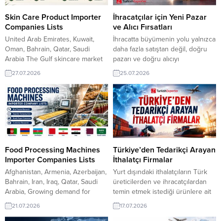
Şekerleme Talep EdiyorTacikistan
helping exporters connect with
Şirketi, Türkiye’den Kablo Almak
verified buyers and distributors....
Skin Care Product Importer
İhracatçılar için Yeni Pazar
İstiyorAfganistan’dan Alıcı, PVC
Companies Lists
ve Alıcı Fırsatları
Boru Parçası...
United Arab Emirates, Kuwait,
İhracatta büyümenin yolu yalnızca
Oman, Bahrain, Qatar, Saudi
daha fazla satıştan değil, doğru
Arabia The Gulf skincare market
pazarı ve doğru alıcıyı
continues to expand, creating
keşfetmekten geçiyor. Dünyanın
27.07.2026
25.07.2026
new opportunities for Turkish
farklı noktalarından yayınlanan
manufacturers. Importers and
güncel satın alma talepleri, Türk
distributors across the United
firmalarına yeni ülkeleri radarına
Arab Emirates, Kuwait, Oman,
alma ve potansiyel müşterilerle
Bahrain, Qatar, and Saudi Arabia
temas kurma fırsatı sunuyor. Her
are actively sourcing innovative
yeni bağlantı, kalıcı bir ticaret
skincare products with reliable
ortaklığının başlangıcı olabilir.
quality and competitive pricing.
Iraklı Firma, Buğday Unu
Food Processing Machines
Türkiye’den Tedarikçi Arayan
TurkishExporter...
Ambalajı...
Importer Companies Lists
İthalatçı Firmalar
Afghanistan, Armenia, Azerbaijan,
Yurt dışındaki ithalatçıların Türk
Bahrain, Iran, Iraq, Qatar, Saudi
üreticilerden ve ihracatçılardan
Arabia, Growing demand for
temin etmek istediği ürünlere ait
modern food manufacturing is
güncel talepleri keşfedin. Farklı
21.07.2026
17.07.2026
creating new export
ülkelerden gelen satın alma