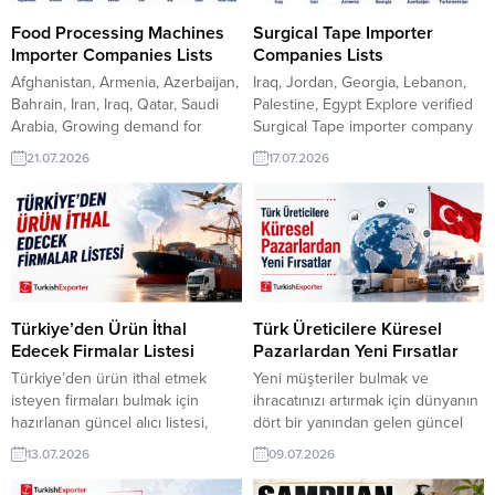
Türkiye’den Seccade Satın Almak
Şekerleme Talep EdiyorTacikistan
İstiyorNepal Toptancısı,
Şirketi, Türkiye’den Kablo Almak
Food Processing Machines
Surgical Tape Importer
Kapüşonlu Sweatshirt...
İstiyorAfganistan’dan Alıcı, PVC
Importer Companies Lists
Companies Lists
Boru Parçası...
Afghanistan, Armenia, Azerbaijan,
Iraq, Jordan, Georgia, Lebanon,
Bahrain, Iran, Iraq, Qatar, Saudi
Palestine, Egypt Explore verified
Arabia, Growing demand for
Surgical Tape importer company
modern food manufacturing is
lists and discover reliable buyers
21.07.2026
17.07.2026
creating new export
across key regional markets.
opportunities across Afghanistan,
TurkishExporter helps
Armenia, Azerbaijan, Bahrain,
manufacturers reach importers,
Iran, Iraq, Qatar, and Saudi Arabia.
distributors, and healthcare
TurkishExporter helps suppliers
supply companies with practical
reach verified importers,
market intelligence and ready
distributors, and food industry
export opportunities. Access
buyers with ready-to-use market
targeted importer databases,
Türkiye’den Ürün İthal
Türk Üreticilere Küresel
research and importer company
save time on prospecting, and
Edecek Firmalar Listesi
Pazarlardan Yeni Fırsatlar
lists....
connect with...
Türkiye’den ürün ithal etmek
Yeni müşteriler bulmak ve
isteyen firmaları bulmak için
ihracatınızı artırmak için dünyanın
hazırlanan güncel alıcı listesi,
dört bir yanından gelen güncel
ihracatçılara yeni pazar kapıları
alıcı taleplerini keşfedin.
13.07.2026
09.07.2026
açıyor. TurkishExporter‘da, farklı
TurkishExporter ile sektörünüze
sektörlerden uluslararası
uygun ithalatçı firmalara ulaşın,