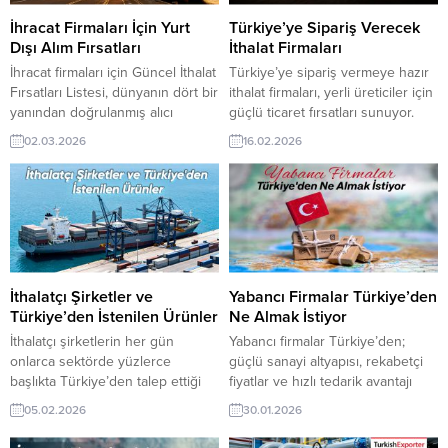
sahibi ihracat şirketleri
üyelik kredisi sahibi ihracat
erişebilmektedir. ➤...
şirketleri erişebilmektedir. ➤ Bu
İhracat Firmaları İçin Yurt
Türkiye’ye Sipariş Verecek
ithalat alım...
Dışı Alım Fırsatları
İthalat Firmaları
İhracat firmaları için Güncel İthalat
Türkiye’ye sipariş vermeye hazır
Fırsatları Listesi, dünyanın dört bir
ithalat firmaları, yerli üreticiler için
yanından doğrulanmış alıcı
güçlü ticaret fırsatları sunuyor.
taleplerini tek noktada sunar. Yeni
Güncel talepler, güvenilir alıcı
02.03.2026
16.02.2026
pazarlara açılmak, sürdürülebilir iş
profilleri ve doğru pazar
bağlantıları kurmak ve satış
eşleşmeleriyle ihracatçılar yeni
hacmini büyütmek isteyen
anlaşmalara hızlıca ulaşabiliyor.
firmalar için güçlü bir rehber:
Dünyaya açılın. Günün Alım
TurkishExporter Günün Alım
Taleplerinden Bazıları: Venezuela
Taleplerinden Bazıları: İtalyan
Firması, Türkiye’den Silikon
Firma, Türkiye’den Şal/Eşarp
Mastik Almak İstiyorYemen Şirketi,
Almak İstiyorVenezuela Firması,
HDPE Şampuan Şişesi İthal
İthalatçı Şirketler ve
Yabancı Firmalar Türkiye’den
Kapı Kilitleri İthal Etmek...
EdecekGürcistanlı Alıcı,
Türkiye’den İstenilen Ürünler
Ne Almak İstiyor
Türkiye’den Asma Yaprağı...
İthalatçı şirketlerin her gün
Yabancı firmalar Türkiye’den;
onlarca sektörde yüzlerce
güçlü sanayi altyapısı, rekabetçi
başlıkta Türkiye’den talep ettiği
fiyatlar ve hızlı tedarik avantajı
ürünleri TurkishExporter‘da
sayesinde gıdadan makineye,
05.02.2026
30.01.2026
bulabilirsiniz. Bu alım ilanları
tekstilden kimyaya geniş bir ürün
başlıklarını izlemek ve şirketinizin
yelpazesi talep ediyor. Türk