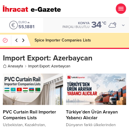
34
ALTIN
°C
KONYA
6.660,55
PARÇALI BULUTLU
Konşimento Veri Tabanları Eskide Kalacak!
Import Export:
Azerbaycan
Anasayfa
Import Export: Azerbaycan
PVC Curtain Rail Importer
Türkiye’den Ürün Arayan
Companies Lists
Yabancı Alıcılar
Uzbekistan, Kazakhstan,
Dünyanın farklı ülkelerinden