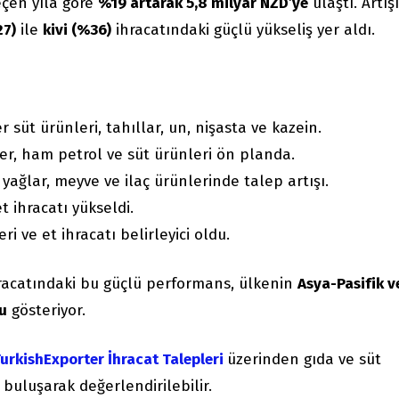
eçen yıla göre
%19 artarak 5,8 milyar NZD’ye
ulaştı. Artış
27)
ile
kivi (%36)
ihracatındaki güçlü yükseliş yer aldı.
 süt ürünleri, tahıllar, un, nişasta ve kazein.
er, ham petrol ve süt ürünleri ön planda.
 yağlar, meyve ve ilaç ürünlerinde talep artışı.
 ihracatı yükseldi.
i ve et ihracatı belirleyici oldu.
racatındaki bu güçlü performans, ülkenin
Asya-Pasifik v
nu
gösteriyor.
urkishExporter İhracat Talepleri
üzerinden gıda ve süt
 buluşarak değerlendirilebilir.