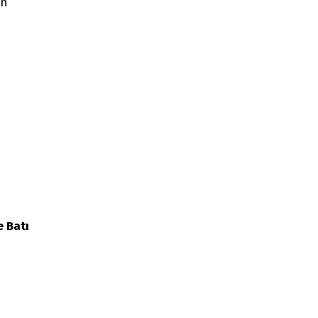
ın
e Batı