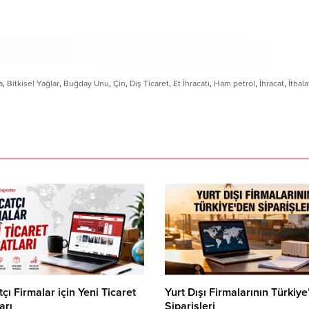
a
,
Bitkisel Yağlar
,
Buğday Unu
,
Çin
,
Dış Ticaret
,
Et İhracatı
,
Ham petrol
,
İhracat
,
İthala
tçı Firmalar için Yeni Ticaret
Yurt Dışı Firmalarının Türkiy
arı
Siparişleri