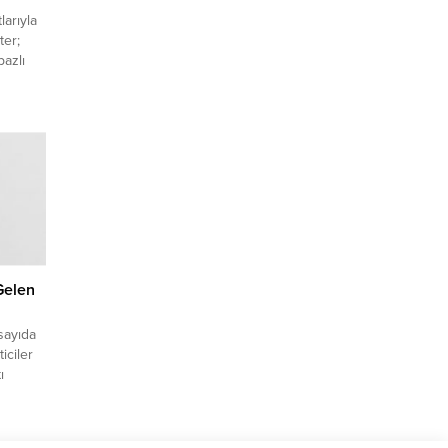
larıyla
ter;
bazlı
la
m
n
irması,
k
 Gelen
 sayıda
iciler
ı
el
i