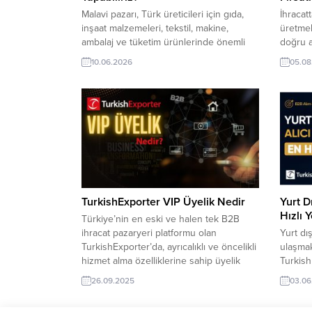
Malavi pazarı, Türk üreticileri için gıda,
İhracatt
inşaat malzemeleri, tekstil, makine,
üretmek
ambalaj ve tüketim ürünlerinde önemli
doğru a
fırsatlar sunuyor. TurkishExporter ile
da en a
10.06.2026
05.08
güvenilir ithalatçılara ulaşın, yeni iş
Turkish
bağlantıları kurun ve Malavi’ye ihracatınızı
talepler
güçlü B2B ağıyla büyütün. Malavi
ticari h
ekonomisini domine eden en büyük
buluştu
sektör tarımdır. Gayri Safi Yurtiçi
ihracat
Hasılası’nın (GSYİH) yaklaşık %25’ini
Kongo’d
oluşturan, istihdamın...
TurkishExporter VIP Üyelik Nedir
Yurt D
Hızlı 
Türkiye’nin en eski ve halen tek B2B
ihracat pazaryeri platformu olan
Yurt dı
TurkishExporter’da, ayrıcalıklı ve öncelikli
ulaşmak
hizmet alma özelliklerine sahip üyelik
Turkish
türüne “VIP Üyelik” denilmektedir.
talebin
26.09.2025
03.06
Firmanız için farklı özelliklerdeki en
tek pla
uygun paketi seçmek için Üyelik
hızlı b