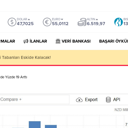
DOLAR
EURO
ALTIN
BI
47,7025
55,0112
6.519,97
13
RMALAR
İLANLAR
VERİ BANKASI
BAŞARI ÖYKÜ
orter Companies Lists
’de Yüzde 19 Arttı