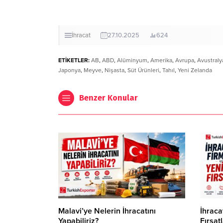
İhracat
27.10.2025
624
ETİKETLER:
AB
,
ABD
,
Alüminyum
,
Amerika
,
Avrupa
,
Avustraly
Japonya
,
Meyve
,
Nişasta
,
Süt Ürünleri
,
Tahıl
,
Yeni Zelanda
Benzer Konular
Malavi’ye Nelerin İhracatını
İhraca
Yapabiliriz?
Fırsatl