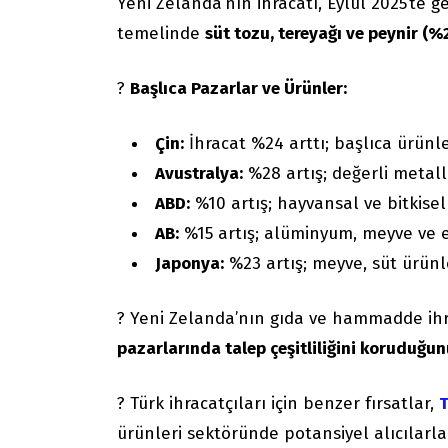
Yeni Zelanda’nın ihracatı, Eylül 2025’te g
temelinde
süt tozu, tereyağı ve peynir (%
?
Başlıca Pazarlar ve Ürünler:
Çin:
İhracat %24 arttı; başlıca ürünler
Avustralya:
%28 artış; değerli metall
ABD:
%10 artış; hayvansal ve bitkisel
AB:
%15 artış; alüminyum, meyve ve et
Japonya:
%23 artış; meyve, süt ürünler
? Yeni Zelanda’nın gıda ve hammadde ih
pazarlarında talep çeşitliliğini koruduğu
? Türk ihracatçıları için benzer fırsatlar,
T
ürünleri sektöründe potansiyel alıcılarla