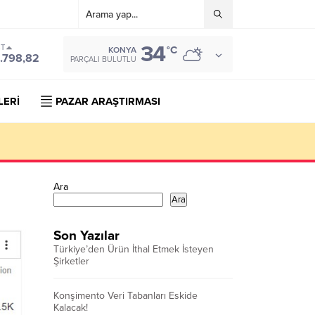
34
ST
°C
KONYA
.798,82
PARÇALI BULUTLU
LERİ
PAZAR ARAŞTIRMASI
Ara
Ara
Son Yazılar
Türkiye’den Ürün İthal Etmek İsteyen
Şirketler
Konşimento Veri Tabanları Eskide
Kalacak!