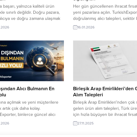
a başarı, yalnızca kaliteli ürün
Her gün güncellenen ihracat fırsat
le sınırlı değildir. Doğru pazara,
yeni pazarlara açılın. TurkishExpor
lıcıya ve doğru zamana ulaşmak
doğrulanmış alıcı talepleri, sektör 
z ürün kadar önem taşır.
ilanlar ve hedef ülke odaklı
.2026
16.01.2026
Exporter‘da yer alan güncel alım
eşleştirmelerle Türk ihracatçılarını
i, dünyanın farklı ülkelerindeki
dünyanın dört bir yanındaki alıcılar
areketliliği tek sayfada
buluşturur. Günün Öne Çıkan Alı
ruyor. Her yeni talep, yeni bir
Talepleri Yunanistan Firması, Kadı
 hikâyesine dönüşebilir. D.R.
Taytları İthal Etmek İstiyorSuriye F
an Alıcı, Türkiye’den Parfüm...
Türkiye’den Gıda Takviyeleri Alma
İstiyorErmenistan Şirketi, Sodyum
Hipoklorit İthal...
ışından Alıcı Bulmanın En
Birleşik Arap Emirlikleri’den
Yolu
Alım Talepleri
şına açılmak ve yeni müşterilere
Birleşik Arap Emirlikleri’nden çok
 artık çok daha kolay.
gelen ürün alım talepleri, Türk üret
Exporter, binlerce güncel alıcı
için hızla büyüyen bir ihracat fırsat
i ve doğrulanmış ithalatçı firmayı
sunuyor. TurkishExporter’ın Günc
.2026
27.11.2025
tformda buluşturur. Doğru alıcılarla
İthalat Fırsatları Listesi ile BAE’dek
ağlantı kurun, ihracat hacminizi
gerçek alıcılara anında ulaşabilir,