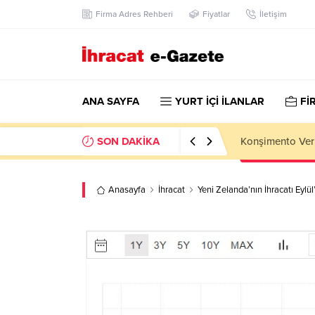
Firma Adres Rehberi
Fiyatlar
İletişim
ANA SAYFA
YURT İÇİ İLANLAR
Fİ
SON DAKİKA
Kazakhstan Imp
Anasayfa
İhracat
Yeni Zelanda’nın İhracatı Eylül