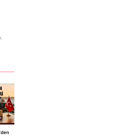
t
,
e’den