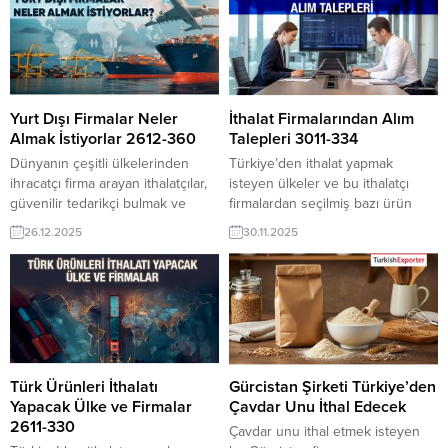
pazarı fırsatı olan bu alım ilanının
bu alım ilanının iletişim bilgilerine
iletişim bilgilerine TurkishExporter
TurkishExporter VIP üyeleri ile TE
VIP üyeleri ile TE üyelik kredisi
üyelik kredisi sahibi ihracat
sahibi ihracat şirketleri
şirketleri erişebilmektedir. ➤ Bu
erişebilmektedir. ➤ Bu ithalat...
ithalat alım...
Yurt Dışı Firmalar Neler
İthalat Firmalarından Alım
Almak İstiyorlar 2612-360
Talepleri 3011-334
Dünyanın çeşitli ülkelerinden
Türkiye’den ithalat yapmak
ihracatçı firma arayan ithalatçılar,
isteyen ülkeler ve bu ithalatçı
güvenilir tedarikçi bulmak ve
firmalardan seçilmiş bazı ürün
rekabetçi fiyatlara ulaşmak için
alım talepleri aşağıdadır: Mısır’dan
26.12.2025
30.11.2025
TurkishExporter’ı tercih ediyor.
Şeker Kağıdı Makinesi İthalatı
Platform, sektör bazlı alım
TalebiUkraynalı İthalatçı firma:
taleplerini günlük olarak sunarak
Fındık Almak
Türk üreticileri küresel alıcılarla
İstiyoruzAzerbaycanlı İthalat
hızlı ve doğru şekilde eşleştiriyor.
Firması, Yangın Sprinkleri Talep
Aşağıda örnekleri inceleyiniz.
EdiyorFaslı Firma, Türkiye’den
Günün Öne Çıkan Alım Talepleri
Okul Malzemeleri Satın Almak
ve İthalatçı Listesi Suudi
İstiyorRomanya’dan İthalatçı,
Türk Ürünleri İthalatı
Gürcistan Şirketi Türkiye’den
Arabistanlı Firma, Yemeklik...
Türkiye’den Baston İthal
Yapacak Ülke ve Firmalar
Çavdar Unu İthal Edecek
EdecekFransa Gül Yağı ve Suyu
2611-330
Çavdar unu ithal etmek isteyen
İthal EdecekAmerikalı...