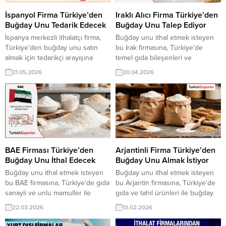
distributors, and wholesale
fırsatlarını görüntüleyin! İngiliz
buyers. The lists support faster
Şirket, Türkiye’den Polar Kumaş
İspanyol Firma Türkiye’den
Iraklı Alıcı Firma Türkiye’den
customer...
İthalatıyla İlgileniyorKenyalı...
Buğday Unu Tedarik Edecek
Buğday Unu Talep Ediyor
İspanya merkezli ithalatçı firma,
Buğday unu ithal etmek isteyen
Türkiye’den buğday unu satın
bu Irak firmasına, Türkiye’de
almak için tedarikçi arayışına
temel gıda bileşenleri ve
başladı. Fırıncılık ve gıda
değirmencilik ürünleri ile buğday
21.05.2026
20.04.2026
sektöründe kullanılacak farklı
unu üreticisi veya tedarikçisi olan
gramaj ve kalite seçeneklerine
ihracatçı firmalar teklif sunabilirler.
sahip un ürünleriyle ilgilenen
Yeni bir ihracat pazarı fırsatı olan
firma, Türk üreticilerden teknik
bu alım ilanının iletişim bilgilerine
detaylar, ihracat şartları ve güncel
TurkishExporter VIP üyeleri ile TE
fiyat teklifleri talep ediyor. ➤
üyelik kredisi sahibi ihracat
Talebin detaylarına buradan
şirketleri erişebilmektedir. ➤ Bu...
ulaşabilirsiniz. İletişim: 444 23 99
BAE Firması Türkiye’den
Arjantinli Firma Türkiye’den
–...
Buğday Unu İthal Edecek
Buğday Unu Almak İstiyor
Buğday unu ithal etmek isteyen
Buğday unu ithal etmek isteyen
bu BAE firmasına, Türkiye’de gıda
bu Arjantin firmasına, Türkiye’de
sanayii ve unlu mamuller ile
gıda ve tahıl ürünleri ile buğday
buğday unu üreticisi veya
unu üreticisi veya tedarikçisi olan
22.03.2026
13.02.2026
tedarikçisi olan ihracatçı firmalar
ihracatçı firmalar teklif sunabilirler.
teklif sunabilirler. Yeni bir ihracat
Yeni bir ihracat pazarı fırsatı olan