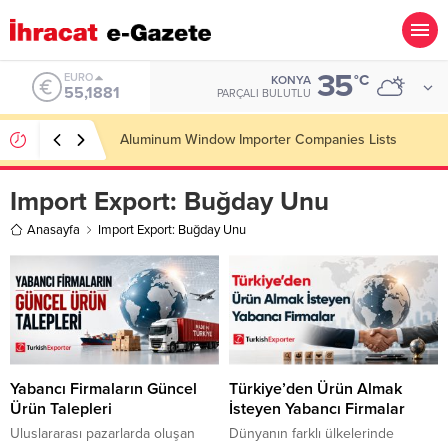
35
ALTIN
°C
KONYA
6.660,55
PARÇALI BULUTLU
Wooden Pallet Importer Companies Lists
Import Export:
Buğday Unu
Anasayfa
Import Export: Buğday Unu
Yabancı Firmaların Güncel
Türkiye’den Ürün Almak
Ürün Talepleri
İsteyen Yabancı Firmalar
Uluslararası pazarlarda oluşan
Dünyanın farklı ülkelerinde