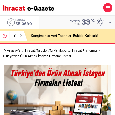
33
EURO
°C
KONYA
55,0690
AÇIK
Konşimento Veri Tabanları Eskide Kalacak!
Anasayfa
İhracat
,
Talepler
,
TurkishExporter İhracat Platformu
Türkiye’den Ürün Almak İsteyen Firmalar Listesi