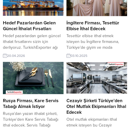
Hedef Pazarlardan Gelen
İngiltere Firması, Tesettür
Güncel İthalat Fırsatları
Elbise İthal Edecek
Hedef pazarlardan gelen güncel
Tesettür elbise ithal etmek
ithalat fırsatlarını sizin için
isteyen bu İngiltere firmasına,
derliyoruz. TurkishExporter ağı
Türkiye’de giyim ve moda
üzerinden doğrulanmış alıcı
ürünleri ile elbise üreticisi veya
20.04.2026
03.10.2025
talepleri, sektör bazlı analizler ve
tedarikçisi olan ihracatçı firmalar
doğrudan bağlantı imkânlarıyla
teklif sunabilirler. Yeni bir ihracat
ihracatınızı büyütmek için yeni
pazarı fırsatı olan bu alım ilanının
kapılar aralayın. Şimdi bak: Güncel
iletişim bilgilerine TurkishExporter
Alım Taleplerinden Seçmeler:
VIP üyeleri ile TE üyelik kredisi
Arnavutluk Firması, Musluk İthal
sahibi ihracat şirketleri
Etmek İstiyorÖzbekistanlı Firma,
erişebilmektedir. ➤ Bu ithalat alım
Enerji İçeceği Sipariş
talebinin...
Rusya Firması, Kare Servis
Cezayir Şirketi Türkiye’den
EdecekSenegal Şirketi, Kadın
Tabağı Almak İstiyor
Otel Mutfak Ekipmanları İthal
Elbisesi Tedarikçisi ArıyorTunus,...
Edecek
Rusya’dan yazan ithalat şirketi,
Türkiye’den Kare Servis Tabağı
Otel mutfak ekipmanları ithal
ithal edecek. Servis Tabağı
etmek isteyen bu Cezayir