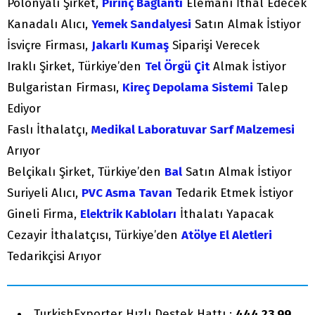
Polonyalı Şirket,
Pirinç Bağlantı
Elemanı İthal Edecek
Kanadalı Alıcı,
Yemek Sandalyesi
Satın Almak İstiyor
İsviçre Firması,
Jakarlı Kumaş
Siparişi Verecek
Iraklı Şirket, Türkiye’den
Tel Örgü Çit
Almak İstiyor
Bulgaristan Firması,
Kireç Depolama Sistemi
Talep
Ediyor
Faslı İthalatçı,
Medikal Laboratuvar Sarf Malzemesi
Arıyor
Belçikalı Şirket, Türkiye’den
Bal
Satın Almak İstiyor
Suriyeli Alıcı,
PVC Asma Tavan
Tedarik Etmek İstiyor
Gineli Firma,
Elektrik Kabloları
İthalatı Yapacak
Cezayir İthalatçısı, Türkiye’den
Atölye El Aletleri
Tedarikçisi Arıyor
TurkishExporter Hızlı Destek Hattı :
444 23 99