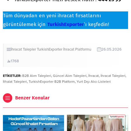
Tüm dünyadan en yeni ihracat fırsatlarını
görüntülemek için
TurkishExporter
‘ı keşfedin!
İhracat
Talepler
TurkishExporter İhracat Platformu
26.05.2026
1768
ETİKETLER:
B2B Alım Talepleri
,
Güncel Alım Talepleri
,
İhracat
,
İhracat Talepleri
,
İthalat Talepleri
,
TurkishExporter B2B Platform
,
Yurt Dışı Alıcı Listeleri
Benzer Konular