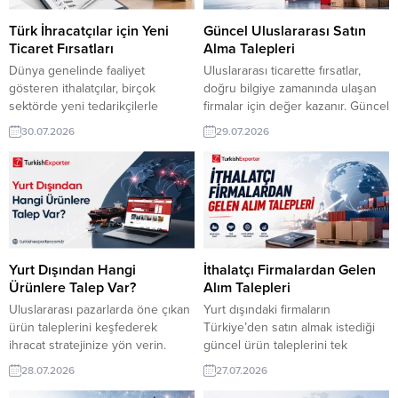
Tedarikçisi ArıyorKenyalı Toptancı,
Türkiye’den Seccade Satın Almak
Çatı Kaplama Levhası İthal
İstiyorNepal Toptancısı,
Türk İhracatçılar için Yeni
Güncel Uluslararası Satın
EdecekGüney Afrikalı Alıcı,
Kapüşonlu Sweatshirt...
Ticaret Fırsatları
Alma Talepleri
Tesettür Abiye Elbisesi Talep
Dünya genelinde faaliyet
Uluslararası ticarette fırsatlar,
EdiyorMoldova Alıcısı,...
gösteren ithalatçılar, birçok
doğru bilgiye zamanında ulaşan
sektörde yeni tedarikçilerle
firmalar için değer kazanır. Güncel
çalışmayı hedefliyor.
satın alma taleplerini takip ederek
30.07.2026
29.07.2026
TurkishExporter‘da güncel ticaret
hangi ürünlerin talep gördüğünü
fırsatlarını düzenli olarak
görebilir, yeni pazarlara açılmak
inceleyerek hedef pazarlarınıza
ve ihracat ağınızı güçlendirmek
uygun alıcıları belirleyebilir ve
için önemli fırsatlar
ihracat yolculuğunuza yeni iş
yakalayabilirsiniz. Hindistan’dan
birlikleri ekleyebilirsiniz.
Alıcı, Türkiye’den Kuru İncir Almak
Avusturya Firması, Yarı
İstiyorNijerya’dan Tüccar, Çocuk
Kurutulmuş Domates Almak
Ayakkabısı Talep EdiyorSuudi
Yurt Dışından Hangi
İthalatçı Firmalardan Gelen
İstiyorIraklı Tüccar, Türkiye’den
Toptancı, Plastik Ev Gereçleri
Ürünlere Talep Var?
Alım Talepleri
Motor Yağı İthal Etmek
Tedarikçisi...
Uluslararası pazarlarda öne çıkan
Yurt dışındaki firmaların
İstiyorFransız Alıcı, Dezenfektan
ürün taleplerini keşfederek
Türkiye’den satın almak istediği
Mendil Talep EdiyorBAE Şirketi,...
ihracat stratejinize yön verin.
güncel ürün taleplerini tek
TurkishExporter, farklı ülkelerden
sayfada inceleyin. Farklı
28.07.2026
27.07.2026
gelen güncel satın alma ilanları,
ülkelerden gelen alım taleplerini