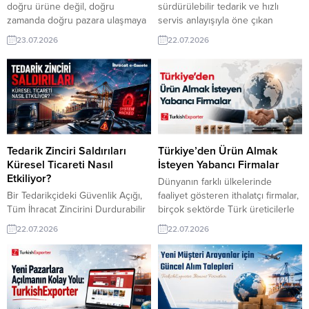
doğru ürüne değil, doğru
sürdürülebilir tedarik ve hızlı
zamanda doğru pazara ulaşmaya
servis anlayışıyla öne çıkan
da bağlıdır. TurkishExporter
Reksoil Petrokimya San. ve Tic.
23.07.2026
22.07.2026
güncel dış ticaret fırsatları;
A.Ş., 71 ülkeye madeni yağ türleri
ithalatçıların taleplerini, yeni pazar
ihraç ediyor. Rexoil markasıyla
sinyallerini ve potansiyel iş
firma ihracatta yakaladığı istikrarlı
bağlantılarını yakından takip
büyüme ile Türkiye’nin global
etmek isteyen ihracatçılar için
pazarlardaki güçlü
güçlü bir kaynak oluşturur. Rus
temsilcilerinden biri olmayı
Firma, Bitkisel Karışım Macunu
sürdürüyor. 2004 yılında faaliyete
Almak İstiyorBrezilyalı Tüccar,
başlayan şirket, Ataşehir’deki
Tedarik Zinciri Saldırıları
Türkiye’den Ürün Almak
Türkiye’den Siyah Çay İthal...
genel merkezi ve...
Küresel Ticareti Nasıl
İsteyen Yabancı Firmalar
Etkiliyor?
Dünyanın farklı ülkelerinde
Bir Tedarikçideki Güvenlik Açığı,
faaliyet gösteren ithalatçı firmalar,
Tüm İhracat Zincirini Durdurabilir
birçok sektörde Türk üreticilerle
Dijital dönüşümün hız
iş birliği kurmayı hedefliyor.
22.07.2026
22.07.2026
kazanmasıyla birlikte ihracat
TurkishExporter‘da güncel satın
süreçleri de giderek daha fazla
alma taleplerini takip ederek
birbirine bağlı sistemler
ürünlerinize ilgi duyan potansiyel
üzerinden yürütülüyor. ERP
alıcılara ulaşabilir, uluslararası
yazılımları, lojistik firmaları,
pazarlarda markanızın
gümrük entegrasyonları, bulut
görünürlüğünü artırabilirsiniz.