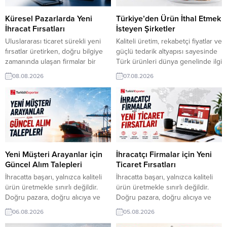
Küresel Pazarlarda Yeni
Türkiye’den Ürün İthal Etmek
İhracat Fırsatları
İsteyen Şirketler
Uluslararası ticaret sürekli yeni
Kaliteli üretim, rekabetçi fiyatlar ve
fırsatlar üretirken, doğru bilgiye
güçlü tedarik altyapısı sayesinde
zamanında ulaşan firmalar bir
Türk ürünleri dünya genelinde ilgi
adım öne geçiyor.
görmeye devam ediyor.
08.08.2026
07.08.2026
TurkishExporter’da yer alan
TurkishExporter‘da yer alan
güncel alım talepleri, farklı
güncel alım talepleri, Türkiye’den
ülkelerde oluşan ticari ihtiyaçları
ürün ithal etmek isteyen
yakından takip etme imkânı
şirketlerle ihracatçıları aynı ticaret
sunuyor. Yeni pazarlar, cesur
ekosisteminde buluşturuyor. Yeni
adımlarla kazanılır. Paraguay
bağlantılar, güçlü ihracatın
Firması, PVC Kapı Tedarikçisi
temelidir. İranlı Alıcı, Türkiye’den
ArıyorŞili’den Tüccar, Türkiye’den
Deterjan Satın Almak
Yeni Müşteri Arayanlar için
İhracatçı Firmalar için Yeni
Kadayıf Almak İstiyorArnavutluk
İstiyorFransız Firma, Yataklı
Güncel Alım Talepleri
Ticaret Fırsatları
Alıcısı, Perde İthal...
Kanepe Tedarikçisi...
İhracatta başarı, yalnızca kaliteli
İhracatta başarı, yalnızca kaliteli
ürün üretmekle sınırlı değildir.
ürün üretmekle sınırlı değildir.
Doğru pazara, doğru alıcıya ve
Doğru pazara, doğru alıcıya ve
doğru zamana ulaşmak da en az
doğru zamana ulaşmak da en az
06.08.2026
05.08.2026
ürün kadar önem taşır.
ürün kadar önem taşır.