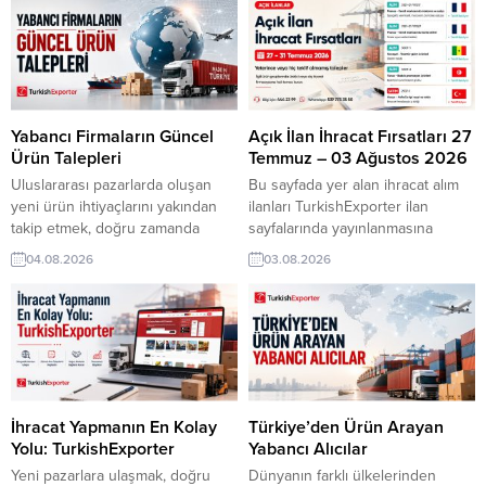
TurkishExporter‘da yer alan
TurkishExporter‘da yer alan
güncel alım talepleri, dünyanın
güncel alım talepleri, dünyanın
farklı ülkelerindeki ticari
farklı ülkelerindeki ticari
hareketliliği tek sayfada
hareketliliği tek sayfada
buluşturuyor. Her yeni talep, yeni
buluşturuyor. Her yeni talep, yeni
bir ihracat hikâyesine dönüşebilir.
bir ihracat hikâyesine dönüşebilir.
İngiliz Firma, Türkiye’den Alçıpan
D.R. Kongo’dan Alıcı, Türkiye’den
Yabancı Firmaların Güncel
Açık İlan İhracat Fırsatları 27
İthalatıyla...
Parfüm...
Ürün Talepleri
Temmuz – 03 Ağustos 2026
Uluslararası pazarlarda oluşan
Bu sayfada yer alan ihracat alım
yeni ürün ihtiyaçlarını yakından
ilanları TurkishExporter ilan
takip etmek, doğru zamanda
sayfalarında yayınlanmasına
doğru alıcıyla buluşmanın en
rağmen yeterince veya hiç teklif
04.08.2026
03.08.2026
önemli adımlarından biridir.
almamış taleplerden oluşmaktadır.
TurkishExporter üzerinden
İlgili ürün gruplarında üretici veya
yayınlanan güncel talepler, farklı
dış ticaret iseniz hızlı temas kurup
sektörlerde faaliyet gösteren
görüşme başlatmak için müşteri
firmalara yeni ticaret fırsatları
temsilcinizle temas kurun veya
sunuyor. Şili Firması, Keten
bilgi için Tel: 444 23 99 /
Nevresim Takımı Almak
Whatsapp: 539 773 35 50...
İstiyorSudanlı Şirket, Türkiye’den
İhracat Yapmanın En Kolay
Türkiye’den Ürün Arayan
Soğan İthal Etmek İstiyorİsveç
Yolu: TurkishExporter
Yabancı Alıcılar
Distribütörü, Paketleme Makinesi
Yeni pazarlara ulaşmak, doğru
Dünyanın farklı ülkelerinden