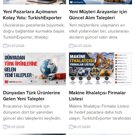
tabanlı uygulamalar ve üçüncü
İtalyan Firma, Oversize Tişört
taraf hizmet sağlayıcılar, küresel
Satın Almak İstiyorUkrayna, Soğuk
Yeni Pazarlara Açılmanın
Yeni Müşteri Arayanlar için
ticaretin ayrılmaz bir parçası
Haddelenmiş Rulo Talep
Kolay Yolu: TurkishExporter
Güncel Alım Talepleri
haline gelirken, bu yapı yeni bir
EdiyorSomali Şirketi, Buğday Unu
Uluslararası pazarlarda büyümek,
Yeni müşterilere ulaşmanın en
siber...
Tedarikçisi ArıyorHindistanlı...
doğru bağlantılar kurmakla başlar.
etkili yollarından biri, uluslararası
TurkishExporter, ithalatçı
alıcıların güncel satın alma
firmaların güncel satın alma
ihtiyaçlarını yakından takip
21.07.2026
20.07.2026
taleplerini tek platformda sunarak
etmektir. TurkishExporter‘da yer
ihracatçılara yeni ticaret
alan alım taleplerini inceleyerek
fırsatlarının kapısını aralar. Her
sektörünüze uygun fırsatları
yeni talep, yeni bir pazar ve uzun
değerlendirebilir, farklı ülkelerdeki
vadeli bir iş ortaklığı için önemli
firmalarla yeni ticari bağlantılar
bir başlangıç olabilir. Kuveytli
kurabilirsiniz. Güney Afrika
Toptancı, Şişelenmiş Mineralli Su
Firması, Güvenlik Üniforması
Almak İstiyorAvusturyalı Şirket,
Almak İstiyorIraklı Şirket,
Dünyadan Türk Ürünlerine
Makine İthalatçısı Firmalar
Türkiye’den İpek...
Türkiye’den Sıvı Sabun İthal
Gelen Yeni Talepler
Listesi
Etmek İstiyorİsviçreli Alıcı, Yangın
İhracatınızı büyütmek için
Makine İthalatçısı Firmalar Listesi
Acil...
dünyanın dört bir yanından
ile hedef pazarlara daha hızlı
güncel alıcı taleplerini keşfedin.
ulaşın. TurkishExporter tarafından
TurkishExporter ile sektörünüze
hazırlanan güncel firma verileri
19.07.2026
18.07.2026
uygun yurt dışı müşteri fırsatlarına
sayesinde güvenilir ithalatçılar,