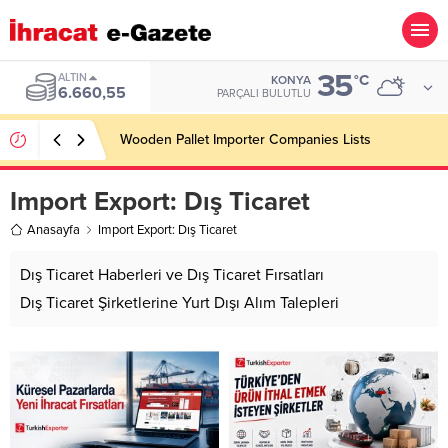
35
ALTIN
°C
KONYA
6.660,55
PARÇALI BULUTLU
Wooden Pallet Importer Companies Lists
Import Export:
Dış Ticaret
Anasayfa
Import Export: Dış Ticaret
Dış Ticaret Haberleri ve Dış Ticaret Fırsatları
Dış Ticaret Şirketlerine Yurt Dışı Alım Talepleri