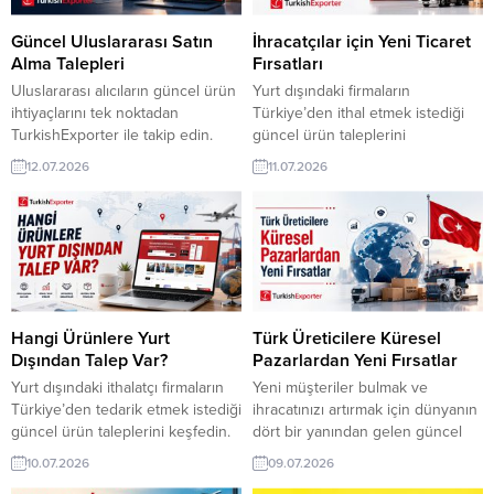
Nijerya Firması, Türkiye’den Trafo
uluslararası müşterilerle tanışın.
Tedarikçisi ArıyorHaiti’den
⮩ Yüzlerce yeni fırsattan
Güncel Uluslararası Satın
İhracatçılar için Yeni Ticaret
İthalatçı, Erkek Spor Ayakkabısı
diğerleri Etiyopyalı Alıcı,
Alma Talepleri
Fırsatları
Almak İstiyorRumen Alıcı, Kişisel
Türkiye’den Midi Fırın
Uluslararası alıcıların güncel ürün
Yurt dışındaki firmaların
Bakım Ürünleri İthal...
Tedarikçisi...
ihtiyaçlarını tek noktadan
Türkiye’den ithal etmek istediği
TurkishExporter ile takip edin.
güncel ürün taleplerini
Türkiye’den tedarikçi arayan
TurkishExporter’da inceleyin.
12.07.2026
11.07.2026
firmaların satın alma taleplerini
Farklı ülkelerden gelen doğrudan
inceleyerek ihracatınızı
alıcı fırsatlarını değerlendirerek
destekleyecek yeni iş fırsatlarını
yeni müşterilere ulaşabilir ve
değerlendirin. ⮩ Yüzlerce yeni
ihracatınızı büyütecek iş
fırsattan diğerleri D.R. Kongo’lu
bağlantıları kurabilirsiniz. ⮩
Alıcı, Türkiye’den Parfüm Almak
Yüzlerce yeni fırsattan diğerleri
İstiyorSuudi Arabistanlı Tüccar,
Tunuslu Distribütör, Flow Pack
Toz Deterjan İthal
Ambalaj Almak İstiyorMeksika
Hangi Ürünlere Yurt
Türk Üreticilere Küresel
EdecekÖzbekistanlı Distribütör,
Firması, Türkiye’den Kadın Giyim
Dışından Talep Var?
Pazarlardan Yeni Fırsatlar
Baz Yağ Tedarikçisi ArıyorSuriye
İthal EdecekMacaristanlı Şirket,
Yurt dışındaki ithalatçı firmaların
Yeni müşteriler bulmak ve
Firması, Türkiye’den...
Masif Ahşap Parke...
Türkiye’den tedarik etmek istediği
ihracatınızı artırmak için dünyanın
güncel ürün taleplerini keşfedin.
dört bir yanından gelen güncel
TurkishExporter‘da farklı
alıcı taleplerini keşfedin.
10.07.2026
09.07.2026
ülkelerden gelen alım fırsatlarını
TurkishExporter ile sektörünüze