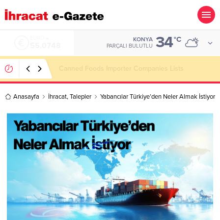
34
ALTIN
°C
KONYA
6.623,43
PARÇALI BULUTLU
Steel Doors Importer Companies Lists
Anasayfa
İhracat
,
Talepler
Yabancılar Türkiye’den Neler Almak İstiyor