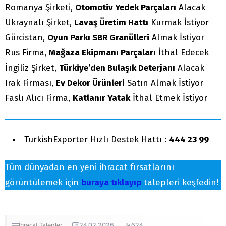
Romanya Şirketi,
Otomotiv Yedek Parçaları
Alacak
Ukraynalı Şirket,
Lavaş Üretim Hattı
Kurmak İstiyor
Gürcistan,
Oyun Parkı SBR Granülleri
Almak İstiyor
Rus Firma,
Mağaza Ekipmanı Parçaları
İthal Edecek
İngiliz Şirket,
Türkiye’den Bulaşık Deterjanı
Alacak
Irak Firması,
Ev Dekor Ürünleri
Satın Almak İstiyor
Faslı Alıcı Firma,
Katlanır Yatak
İthal Etmek İstiyor
TurkishExporter Hızlı Destek Hattı :
444 23 99
Tüm dünyadan en yeni ihracat fırsatlarını
görüntülemek için
buraya tıklayıp
talepleri keşfedin!
İhracat
Talepler
24.02.2026
624