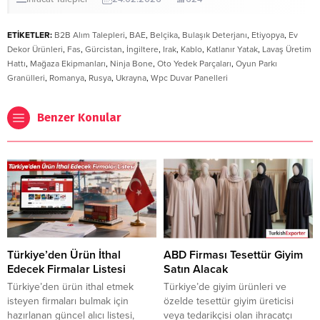
ETİKETLER:
B2B Alım Talepleri
,
BAE
,
Belçika
,
Bulaşık Deterjanı
,
Etiyopya
,
Ev
Dekor Ürünleri
,
Fas
,
Gürcistan
,
İngiltere
,
Irak
,
Kablo
,
Katlanır Yatak
,
Lavaş Üretim
Hattı
,
Mağaza Ekipmanları
,
Ninja Bone
,
Oto Yedek Parçaları
,
Oyun Parkı
Granülleri
,
Romanya
,
Rusya
,
Ukrayna
,
Wpc Duvar Panelleri
Benzer Konular
Türkiye’den Ürün İthal
ABD Firması Tesettür Giyim
Edecek Firmalar Listesi
Satın Alacak
Türkiye’den ürün ithal etmek
Türkiye’de giyim ürünleri ve
isteyen firmaları bulmak için
özelde tesettür giyim üreticisi
hazırlanan güncel alıcı listesi,
veya tedarikçisi olan ihracatçı