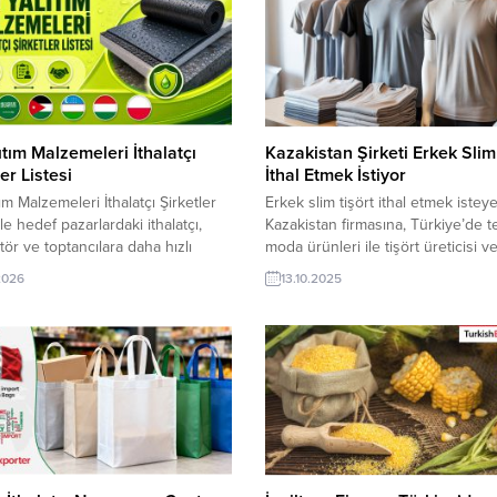
ıtım Malzemeleri İthalatçı
Kazakistan Şirketi Erkek Slim
er Listesi
İthal Etmek İstiyor
ım Malzemeleri İthalatçı Şirketler
Erkek slim tişört ithal etmek istey
ile hedef pazarlardaki ithalatçı,
Kazakistan firmasına, Türkiye’de te
ütör ve toptancılara daha hızlı
moda ürünleri ile tişört üreticisi v
 TurkishExporter’ın güncel firma
tedarikçisi olan ihracatçı firmalar te
.2026
13.10.2025
yle yeni ihracat fırsatlarını keşfedin
sunabilirler. Yeni bir ihracat pazarı 
 alıcılara erişin. Türk ihracat
olan bu alım ilanının iletişim bilgile
rine yönelik el çantaları ihracat
TurkishExporter VIP üyeleri ile TE
raştırması ve yüzlerce ithalatçı
kredisi sahibi ihracat şirketleri
dağıtım toptancısı hizmet şirket
erişebilmektedir. ➤ Bu ithalat alım.
, iletişim bilgileri ve ilgili...