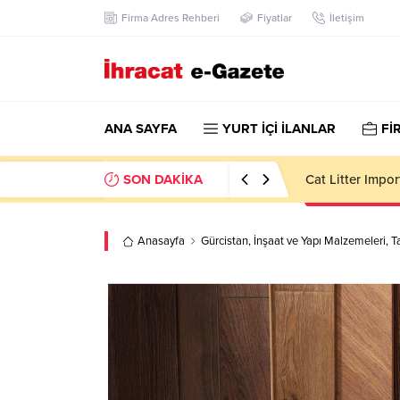
Firma Adres Rehberi
Fiyatlar
İletişim
ANA SAYFA
YURT İÇİ İLANLAR
Fİ
SON DAKİKA
Dining Room Fur
Anasayfa
Gürcistan
,
İnşaat ve Yapı Malzemeleri
,
T