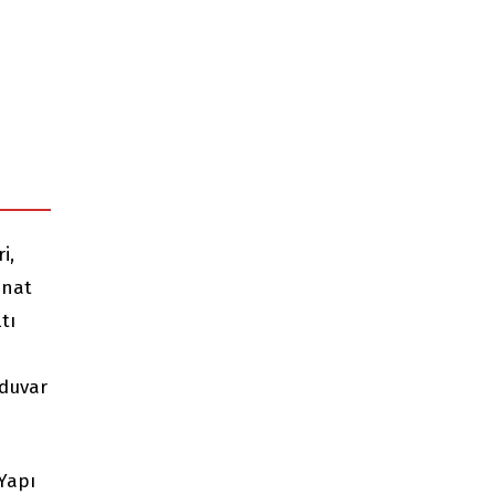
i,
inat
tı
 duvar
 Yapı