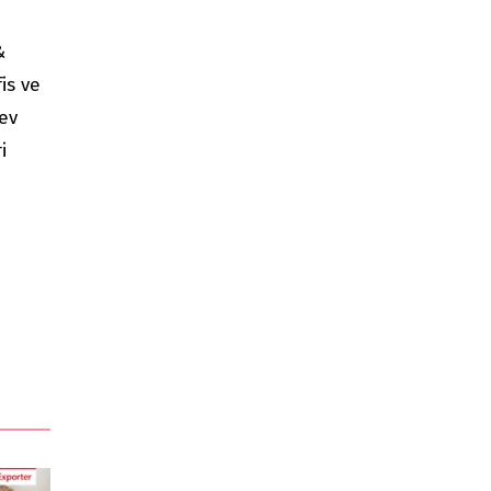
&
is ve
(ev
i