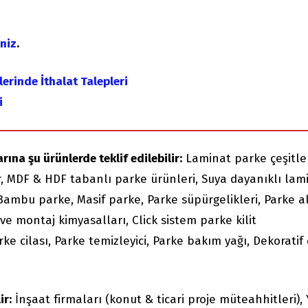
iniz
.
erinde İthalat Talepleri
i
ına şu ürünlerde teklif edilebilir:
Laminat parke çeşitler
 MDF & HDF tabanlı parke ürünleri, Suya dayanıklı lam
 Bambu parke, Masif parke, Parke süpürgelikleri, Parke al
rı ve montaj kimyasalları, Click sistem parke kilit
ke cilası, Parke temizleyici, Parke bakım yağı, Dekoratif
ir:
İnşaat firmaları (konut & ticari proje müteahhitleri),