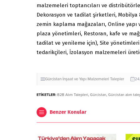
malzemeleri toptancıları ve distribütörleri
Dekorasyon ve tadilat şirketleri, Mobilya
zemin kaplama mağazaları, Online yapı ve 
plaza yönetimleri, Restoran, kafe ve mağaz
tadilat ve yenileme için), Site yönetimler
tedarikçileri, İzolasyon malzemeleri üretic
Gürcistan
İnşaat ve Yapı Malzemeleri
Talepler
24
ETİKETLER:
B2B Alım Talepleri
,
Gürcistan
,
Gürcistan alım tale
Benzer Konular