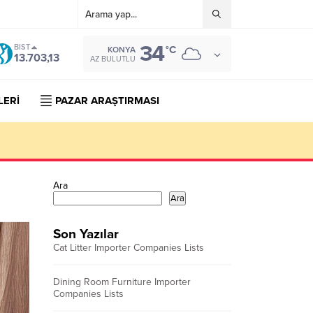
34
BIST
°C
KONYA
13.703,13
AZ BULUTLU
LERİ
PAZAR ARAŞTIRMASI
Ara
Ara
Son Yazılar
Cat Litter Importer Companies Lists
Dining Room Furniture Importer
Companies Lists