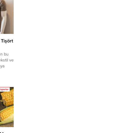
 Tişört
en bu
kstil ve
eya
klif
fırsatı
rine
 üyelik
..