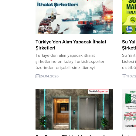
Türkiye’den Alım Yapacak İthalat
Su Yal
Şirketleri
Şirketl
Türkiye’den alım yapacak ithalat
Su Yalıt
şirketlerine en kolay TurkishExporter
Listesi 
üzerinden erişebilirsiniz. Sanayi
distrib
ürünlerinden gıdaya, tekstilden makineye
ulaşın.
24.04.2026
11.07
kadar binlerce üründe Türk üreticileriyle
verileri
temas kurmak isteyen ithalat şirketleri
ve doğru
aşağıda taleplerden ulaşın. Günün Alım
şirketle
Taleplerinden Bazıları: Botsvana Firması,
pazar a
Rafine Ayçiçek Yağı Almak
firma, 
İstiyorAzerbaycan Şirketi, Isı Eşanjörü
adresleri
Satın Almak İstiyorİspanyol Firma,
Türkiye’den Laminat Parke İthal...