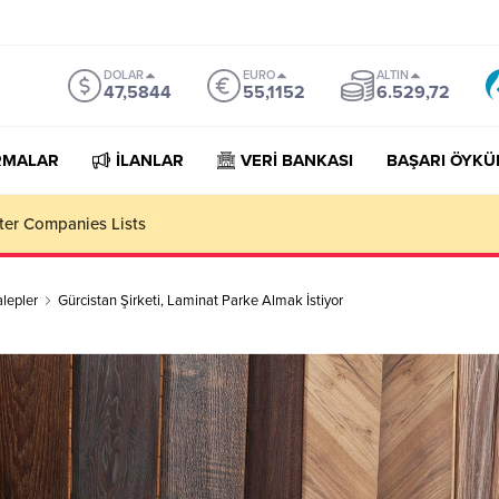
DOLAR
EURO
ALTIN
47,5844
55,1152
6.529,72
RMALAR
İLANLAR
VERİ BANKASI
BAŞARI ÖYKÜ
niture Importer Companies Lists
alepler
Gürcistan Şirketi, Laminat Parke Almak İstiyor