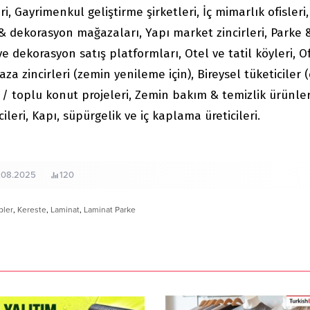
, Gayrimenkul geliştirme şirketleri, İç mimarlık ofisleri,
 & dekorasyon mağazaları, Yapı market zincirleri, Parke 
dekorasyon satış platformları, Otel ve tatil köyleri, Of
a zincirleri (zemin yenileme için), Bireysel tüketiciler 
i / toplu konut projeleri, Zemin bakım & temizlik ürünler
ileri, Kapı, süpürgelik ve iç kaplama üreticileri.
.08.2025
120
pler
,
Kereste
,
Laminat
,
Laminat Parke