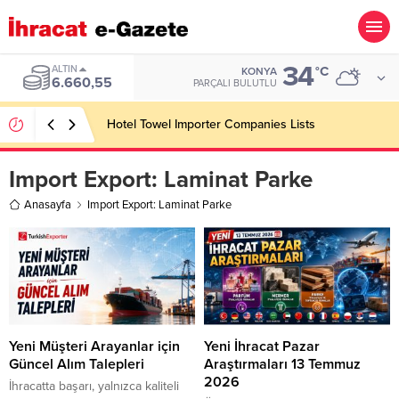
34
ALTIN
°C
KONYA
6.660,55
PARÇALI BULUTLU
Hotel Towel Importer Companies Lists
Import Export:
Laminat Parke
Anasayfa
Import Export: Laminat Parke
Yeni Müşteri Arayanlar için
Yeni İhracat Pazar
Güncel Alım Talepleri
Araştırmaları 13 Temmuz
2026
İhracatta başarı, yalnızca kaliteli