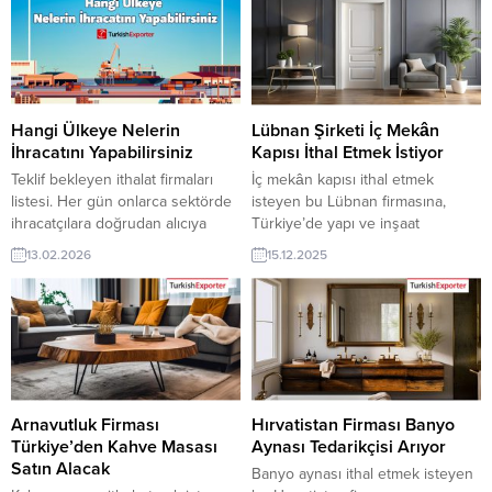
sunabilirler. Yeni bir ihracat pazarı
bu alım ilanının iletişim bilgilerine
fırsatı olan bu alım ilanının iletişim
TurkishExporter VIP üyeleri ile TE
bilgilerine TurkishExporter VIP
üyelik kredisi sahibi ihracat
üyeleri ile TE üyelik kredisi sahibi
şirketleri erişebilmektedir. ➤ Bu
ihracat şirketleri erişebilmektedir.
ithalat alım talebinin detaylarına...
➤ Bu ithalat...
Hangi Ülkeye Nelerin
Lübnan Şirketi İç Mekân
İhracatını Yapabilirsiniz
Kapısı İthal Etmek İstiyor
Teklif bekleyen ithalat firmaları
İç mekân kapısı ithal etmek
listesi. Her gün onlarca sektörde
isteyen bu Lübnan firmasına,
ihracatçılara doğrudan alıcıya
Türkiye’de yapı ve inşaat
ulaşma imkânı sunan
malzemeleri ile iç kapı üreticisi
13.02.2026
15.12.2025
TurkishExporter güncel talepler
veya tedarikçisi olan ihracatçı
listesi, ürün bazlı filtreleme ve
firmalar teklif sunabilirler. Yeni bir
hızlı iletişim avantajıyla yeni
ihracat pazarı fırsatı olan bu alım
pazarlara açılmak isteyen Türk
ilanının iletişim bilgilerine
firmaları için güçlü bir fırsat
TurkishExporter VIP üyeleri ile TE
kapısıdır. Günün Alım
üyelik kredisi sahibi ihracat
Taleplerinden Bazıları: Kosovalı
şirketleri erişebilmektedir. ➤ Bu
Firma, Granit Fırın Tepsisi Talep
ithalat...
Arnavutluk Firması
Hırvatistan Firması Banyo
EdiyorTürk Şirketi, İhracata...
Türkiye’den Kahve Masası
Aynası Tedarikçisi Arıyor
Satın Alacak
Banyo aynası ithal etmek isteyen