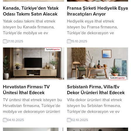
ihracat şirketleri erişebilmektedir.
ihracat şirketleri erişebilmektedir.
➤ Bu ithalat alım talebinin
➤ Bu...
Kanada, Türkiye’den Yatak
Fransa Şirketi Hediyelik Eşya
detaylarına...
Odası Takımı Satın Alacak
İhracatçıları Arıyor
Yatak odası takımı ithal etmek
Hediyelik eşya ithal etmek
isteyen bu Kanada firmasına,
isteyen bu Fransa firmasına,
Türkiye’de mobilya ve ev
Türkiye’de dekorasyon ve
dekorasyon ürünleri ile yatak
aksesuar ürünleri ile hediyelik
21.10.2025
15.10.2025
odası takımı üreticisi veya
ürünler üreticisi veya tedarikçisi
tedarikçisi olan ihracatçı firmalar
olan ihracatçı firmalar teklif
teklif sunabilirler. Yeni bir ihracat
sunabilirler. Yeni bir ihracat pazarı
pazarı fırsatı olan bu alım ilanının
fırsatı olan bu alım ilanının iletişim
iletişim bilgilerine TurkishExporter
bilgilerine TurkishExporter VIP
VIP üyeleri ile TE üyelik kredisi
üyeleri ile TE üyelik kredisi sahibi
sahibi ihracat şirketleri
ihracat şirketleri erişebilmektedir.
erişebilmektedir. ➤...
➤ Bu ithalat alım...
Hırvatistan Firması TV
Sırbistanlı Firma, Villa/Ev
Ünitesi İthal Edecek
Dekor Ürünleri İthal Edecek
TV ünitesi ithal etmek isteyen bu
Villa dekor ürünleri ithal etmek
Hırvatistan firmasına, Türkiye’de
isteyen bu Sırbistan firmasına,
mobilya ve dekorasyon ürünleri
Türkiye’de dekorasyon ve ev
ile ünite üreticisi veya tedarikçisi
ürünleri ile villa/ev dekor ürünleri
04.10.2025
02.10.2025
olan ihracatçı firmalar teklif
üreticisi veya tedarikçisi olan
sunabilirler. Yeni bir ihracat pazarı
ihracatçı firmalar teklif sunabilirler.