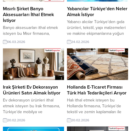
ihracat şirketleri erişebilmektedir.
erişebilmektedir. ➤ Bu ithalat...
➤...
Mısırlı Şirket Banyo
Yabancılar Türkiye’den Neler
Aksesuarları İthal Etmek
Almak İstiyor
İstiyor
Yabancı alıcılar Türkiye’den gıda
Banyo aksesuarları ithal etmek
ürünleri, tekstil, yapı malzemeleri
isteyen bu Mısır firmasına,
ve makine ekipmanlarına yoğun
Türkiye’de yapı malzemeleri, ev
ilgi gösteriyor. Rekabetçi fiyatlar,
06.03.2026
24.02.2026
gereçleri ve metal-plastik ile
kaliteli üretim ve hızlı teslimat
banyo aksesuarları üreticisi veya
avantajı, Türk ihracatçısını küresel
tedarikçisi olan ihracatçı firmalar
pazarda öne çıkarıyor. Günün
teklif sunabilirler. Yeni bir ihracat
Alım Taleplerinden Bazıları: BAE
pazarı fırsatı olan bu alım ilanının
Firması, Kablo Tedarikçisi Türk
iletişim bilgilerine TurkishExporter
Firma ArıyorBelçikalı İthalat
VIP üyeleri ile TE üyelik kredisi
Firması, Ninja Bone Almak
sahibi ihracat şirketleri
İstiyorEtiyopya, WPC Duvar
Irak Şirketi Ev Dekorasyon
Hollanda E-Ticaret Firması
erişebilmektedir. ➤ Bu...
Panelleri İthal Etmek...
Ürünleri Satın Almak İstiyor
Türk Halı Tedarikçileri Arıyor
Ev dekorasyon ürünleri ithal
Halı ithal etmek isteyen bu
etmek isteyen bu Irak firmasına,
Hollanda firmasına, Türkiye’de
Türkiye’de mobilya ve
tekstil ve zemin kaplamaları ile
dekorasyon ürünleri ile ev
halı üreticisi veya tedarikçisi olan
20.02.2026
20.02.2026
dekorları üreticisi veya tedarikçisi
ihracatçı firmalar teklif sunabilirler.
olan ihracatçı firmalar teklif
Yeni bir ihracat pazarı fırsatı olan