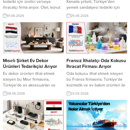
tedariki için üretici ve/veya
Kanada şirketi, Türkiye’den
ihracatçı firma arıyor. Otel, konut
yemek sandalyesi tedariki için
projeleri ve lüks iç mekân
üretici ve/veya ihracatçı firma
01.06.2026
25.05.2026
tasarımlarında kullanılacak kaliteli
arıyor. Ev dekorasyonu, mobilya
halı modelleri için Türk
mağazaları ve iç mekân
üreticilerden modern
projelerinde kullanılacak kaliteli
koleksiyonlar, kataloglar ve fiyat
yemek sandalyeleri için Türk
teklifleri talep ediyor. ➤ Talebin
üreticilerden modern
detaylarına buradan
koleksiyonlar, kataloglar ve fiyat
ulaşabilirsiniz. İletişim: 444 23 99
teklifleri talep ediyor. ➤ Talebin
– 539 773 3550 Tüm dünyadan
detaylarına buradan
Mısırlı Şirket Ev Dekor
Fransız İthalatçı Oda Kokusu
en...
ulaşabilirsiniz. İletişim: 444 23 99
Ürünleri Tedarikçisi Arıyor
İhracat Firması Arıyor
– 539 773 3550 Tüm dünyadan...
Ev dekor ürünleri ithal etmek
Oda kokusu ithal etmek isteyen
isteyen bu Mısır firmasına,
bu Fransa firmasına, Türkiye’de
Türkiye’de ev aksesuarları ve
kozmetik ve ev bakım ürünleri ile
yaşam alanı tasarımları ile dekor
oda kokusu üreticisi veya
08.05.2026
23.03.2026
ürünleri üreticisi veya tedarikçisi
tedarikçisi olan ihracatçı firmalar
olan ihracatçı firmalar teklif
teklif sunabilirler. Yeni bir ihracat
sunabilirler. Yeni bir ihracat pazarı
pazarı fırsatı olan bu alım ilanının
fırsatı olan bu alım ilanının iletişim
iletişim bilgilerine TurkishExporter
bilgilerine TurkishExporter VIP
VIP üyeleri ile TE üyelik kredisi
üyeleri ile TE üyelik kredisi sahibi
sahibi ihracat şirketleri