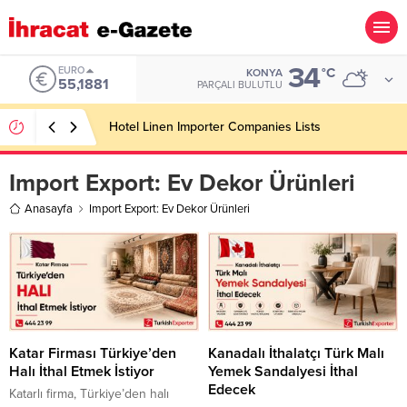
34
ALTIN
°C
KONYA
6.660,55
PARÇALI BULUTLU
Soft Drink Importer Companies Lists
Import Export:
Ev Dekor Ürünleri
Anasayfa
Import Export: Ev Dekor Ürünleri
Katar Firması Türkiye’den
Kanadalı İthalatçı Türk Malı
Halı İthal Etmek İstiyor
Yemek Sandalyesi İthal
Edecek
Katarlı firma, Türkiye’den halı