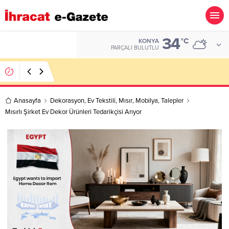
34
ALTIN
°C
KONYA
6.499,25
PARÇALI BULUTLU
Kazakhstan Importer Companies Lists
Anasayfa
Dekorasyon
,
Ev Tekstili
,
Mısır
,
Mobilya
,
Talepler
Mısırlı Şirket Ev Dekor Ürünleri Tedarikçisi Arıyor