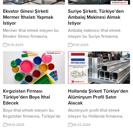
ihracat şirketleri erişebilmektedir.
üyelik kredisi sahibi ihracat
➤...
şirketleri erişebilmektedir. ➤ Bu
Ekvator Ginesi Şirketi
Suriye Şirketi, Türkiye’den
ithalat alım...
Mermer İthalatı Yapmak
Ambalaj Makinesi Almak
İstiyor
İstiyor
Mermer ithal etmek isteyen bu
Ambalaj makinesi ithal etmek
Ekvator Ginesi firmasına,
isteyen bu Suriye firmasına,
Türkiye’de yapı malzemeleri ve
Türkiye’de ambalaj ve paketleme
15.10.2025
01.10.2025
taş ürünleri ile mermer üreticisi
makineleri ile ambalaj makinesi
veya tedarikçisi olan ihracatçı
üreticisi veya tedarikçisi olan
firmalar teklif sunabilirler. Yeni bir
ihracatçı firmalar teklif sunabilirler.
ihracat pazarı fırsatı olan bu alım
Yeni bir ihracat pazarı fırsatı olan
ilanının iletişim bilgilerine
bu alım ilanının iletişim bilgilerine
TurkishExporter VIP üyeleri ile TE
TurkishExporter VIP üyeleri ile TE
üyelik kredisi sahibi ihracat
üyelik kredisi sahibi ihracat
şirketleri erişebilmektedir. ➤ Bu
şirketleri erişebilmektedir. ➤ Bu
Kırgızistan Firması
Hollanda Şirketi Türkiye’den
ithalat alım...
ithalat alım talebinin...
Türkiye’den Boya İthal
Alüminyum Profil Satın
Edecek
Alacak
Boya ithal etmek isteyen bu
Alüminyum profil ithal etmek
Kırgızistan firmasına, Türkiye’de
isteyen bu Hollanda firmasına,
inşaat ve kimyasal ürünler ile
Türkiye’de metal, alüminyum ve
09.10.2025
06.03.2026
boya üreticisi veya tedarikçisi
inşaat malzemeleri ile alüminyum