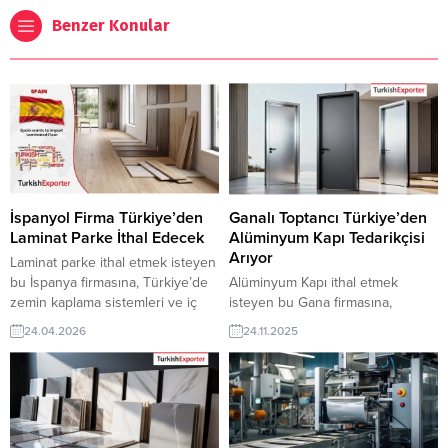
Benzer Konular
İspanyol Firma Türkiye’den
Ganalı Toptancı Türkiye’den
Laminat Parke İthal Edecek
Alüminyum Kapı Tedarikçisi
Arıyor
Laminat parke ithal etmek isteyen
bu İspanya firmasına, Türkiye’de
Alüminyum Kapı ithal etmek
zemin kaplama sistemleri ve iç
isteyen bu Gana firmasına,
mekan dekorasyon ürünleri ile
Türkiye’de yapı malzemeleri ve
24.04.2026
24.11.2025
parke üreticisi veya tedarikçisi
pencere/kapı sistemleri ile kapı
olan ihracatçı firmalar teklif
üreticisi veya tedarikçisi olan
sunabilirler. Yeni bir ihracat pazarı
ihracatçı firmalar teklif sunabilirler.
fırsatı olan bu alım ilanının iletişim
Yeni bir ihracat pazarı fırsatı olan
bilgilerine TurkishExporter VIP
bu alım ilanının iletişim bilgilerine
üyeleri ile TE üyelik kredisi sahibi
TurkishExporter VIP üyeleri ile TE