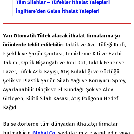
Tüm Silahlar – Tüfekler İthalat Talepleri
İngiltere’den Gelen İthalat Talepleri
Yarı Otomatik Tüfek
alacak ithalat firmalarına şu
ürünlerde teklif edilebilir:
Taktik ve Avcı Tüfeği Kılıfı,
Fişeklik ve Şarjör Çantası, Temizleme Kiti ve Harbi
Takımı, Optik Nişangah ve Red Dot, Taktik Fener ve
Lazer, Tüfek Askı Kayışı, Atış Kulaklığı ve Gözlüğü,
Çelik ve Plastik Şarjör, Silah Yağı ve Koruyucu Sprey,
Ayarlanabilir Dipçik ve El Kundağı, Şok ve Alev
Gizleyen, Kilitli Silah Kasası, Atış Poligonu Hedef
Kağıdı
Bu sektörlerde tüm dünyadan ithalatçı firmalar
bulmak için
Global Co.
sayfalarımızı ziyaret edin veya