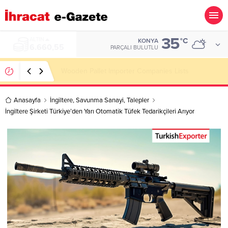
35
ALTIN
°C
KONYA
6.660,55
PARÇALI BULUTLU
Wooden Pallet Importer Companies Lists
Anasayfa
İngiltere
,
Savunma Sanayi
,
Talepler
İngiltere Şirketi Türkiye’den Yarı Otomatik Tüfek Tedarikçileri Arıyor