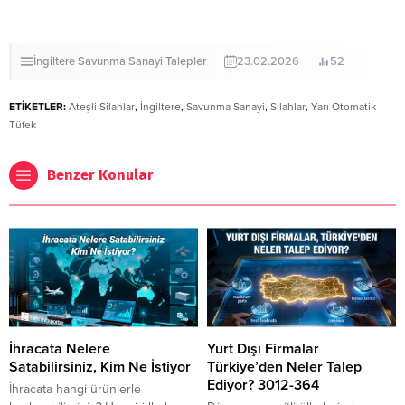
İngiltere
Savunma Sanayi
Talepler
23.02.2026
52
ETİKETLER:
Ateşli Silahlar
,
İngiltere
,
Savunma Sanayi
,
Silahlar
,
Yarı Otomatik
Tüfek
Benzer Konular
İhracata Nelere
Yurt Dışı Firmalar
Satabilirsiniz, Kim Ne İstiyor
Türkiye’den Neler Talep
Ediyor? 3012-364
İhracata hangi ürünlerle