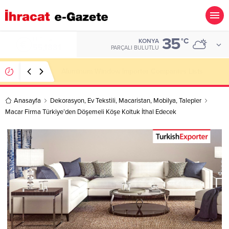
35
ALTIN
°C
KONYA
6.660,55
PARÇALI BULUTLU
Wooden Pallet Importer Companies Lists
Anasayfa
Dekorasyon
,
Ev Tekstili
,
Macaristan
,
Mobilya
,
Talepler
Macar Firma Türkiye’den Döşemeli Köşe Koltuk İthal Edecek