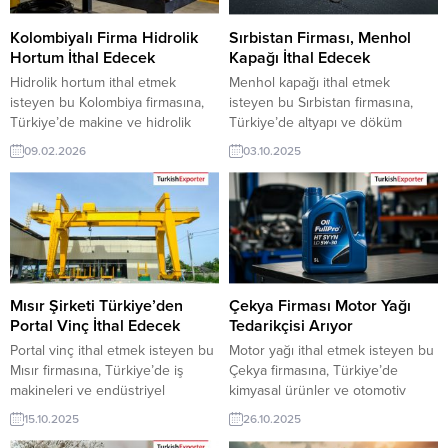
Kolombiyalı Firma Hidrolik
Sırbistan Firması, Menhol
Hortum İthal Edecek
Kapağı İthal Edecek
Hidrolik hortum ithal etmek
Menhol kapağı ithal etmek
isteyen bu Kolombiya firmasına,
isteyen bu Sırbistan firmasına,
Türkiye’de makine ve hidrolik
Türkiye’de altyapı ve döküm
sistemler sanayi ile hortum
ürünleri ile menhol kapağı
09.02.2026
03.10.2025
üreticisi veya tedarikçisi olan
üreticisi veya tedarikçisi olan
ihracatçı firmalar teklif sunabilirler.
ihracatçı firmalar teklif sunabilirler.
Yeni bir ihracat pazarı fırsatı olan
Yeni bir ihracat pazarı fırsatı olan
bu alım ilanının iletişim bilgilerine
bu alım ilanının iletişim bilgilerine
TurkishExporter VIP üyeleri ile TE
TurkishExporter VIP üyeleri ile TE
üyelik kredisi sahibi ihracat
üyelik kredisi sahibi ihracat
şirketleri erişebilmektedir. ➤ Bu
şirketleri erişebilmektedir. ➤ Bu
ithalat alım...
ithalat alım talebinin...
Mısır Şirketi Türkiye’den
Çekya Firması Motor Yağı
Portal Vinç İthal Edecek
Tedarikçisi Arıyor
Portal vinç ithal etmek isteyen bu
Motor yağı ithal etmek isteyen bu
Mısır firmasına, Türkiye’de iş
Çekya firmasına, Türkiye’de
makineleri ve endüstriyel
kimyasal ürünler ve otomotiv
ekipmanlar ile vinç üreticisi veya
yağları ile motor yağı üreticisi
15.10.2025
26.10.2025
tedarikçisi olan ihracatçı firmalar
veya tedarikçisi olan ihracatçı