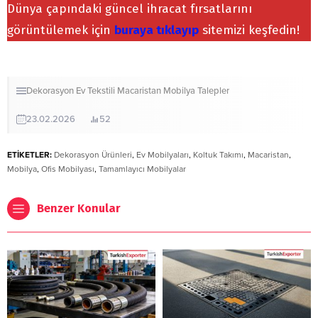
Dünya çapındaki güncel ihracat fırsatlarını
görüntülemek için
buraya tıklayıp
sitemizi keşfedin!
Dekorasyon
Ev Tekstili
Macaristan
Mobilya
Talepler
23.02.2026
52
ETİKETLER:
Dekorasyon Ürünleri
,
Ev Mobilyaları
,
Koltuk Takımı
,
Macaristan
,
Mobilya
,
Ofis Mobilyası
,
Tamamlayıcı Mobilyalar
Benzer Konular