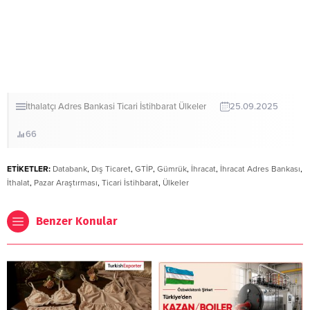
İthalatçı Adres Bankasi
Ticari İstihbarat
Ülkeler
25.09.2025
66
ETİKETLER:
Databank
,
Dış Ticaret
,
GTİP
,
Gümrük
,
İhracat
,
İhracat Adres Bankası
,
İthalat
,
Pazar Araştırması
,
Ticari İstihbarat
,
Ülkeler
Benzer Konular