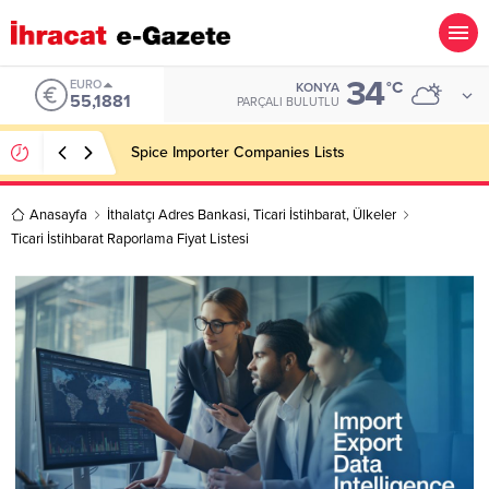
34
ALTIN
°C
KONYA
6.660,55
PARÇALI BULUTLU
Konşimento Veri Tabanları Eskide Kalacak!
Anasayfa
İthalatçı Adres Bankasi
,
Ticari İstihbarat
,
Ülkeler
Ticari İstihbarat Raporlama Fiyat Listesi