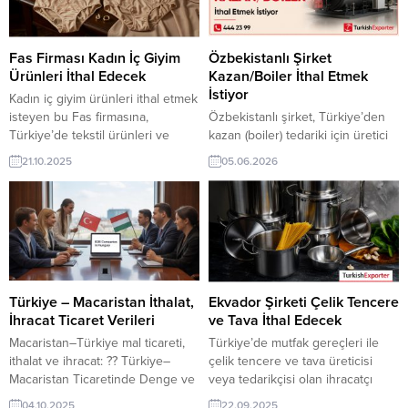
Fas Firması Kadın İç Giyim
Özbekistanlı Şirket
Ürünleri İthal Edecek
Kazan/Boiler İthal Etmek
İstiyor
Kadın iç giyim ürünleri ithal etmek
isteyen bu Fas firmasına,
Özbekistanlı şirket, Türkiye’den
Türkiye’de tekstil ürünleri ve
kazan (boiler) tedariki için üretici
hazır giyim ile kadın iç giyim
ve/veya ihracatçı firma arıyor.
21.10.2025
05.06.2026
üreticisi veya tedarikçisi olan
İnşaat, endüstriyel tesisler ve
ihracatçı firmalar teklif sunabilirler.
ısıtma sistemleri projelerinde
Yeni bir ihracat pazarı fırsatı olan
kullanılacak kaliteli kazan
bu alım ilanının iletişim bilgilerine
modelleri için Türk üreticilerden
TurkishExporter VIP üyeleri ile TE
teknik özellikler, ürün katalogları
üyelik kredisi sahibi ihracat
ve fiyat teklifleri talep ediyor. ➤
şirketleri erişebilmektedir....
Talebin detaylarına buradan
ulaşabilirsiniz. İletişim: 444 23 99
Türkiye – Macaristan İthalat,
Ekvador Şirketi Çelik Tencere
– 539 773 3550 Tüm dünyadan...
İhracat Ticaret Verileri
ve Tava İthal Edecek
Macaristan–Türkiye mal ticareti,
Türkiye’de mutfak gereçleri ile
ithalat ve ihracat: ?? Türkiye–
çelik tencere ve tava üreticisi
Macaristan Ticaretinde Denge ve
veya tedarikçisi olan ihracatçı
Çeşitlilik ?? Türkiye ile Macaristan
firmalar için, Ekvador’dan gelen
04.10.2025
22.09.2025