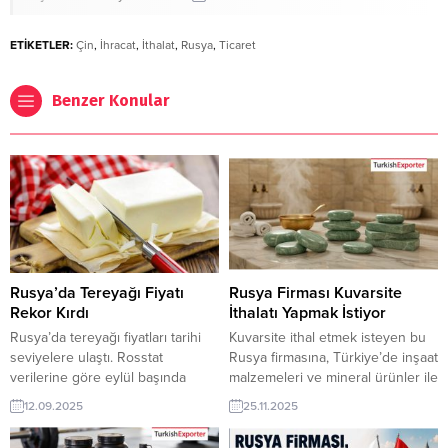
ETİKETLER:
Çin
,
İhracat
,
İthalat
,
Rusya
,
Ticaret
Benzer Konular
Rusya’da Tereyağı Fiyatı
Rusya Firması Kuvarsite
Rekor Kırdı
İthalatı Yapmak İstiyor
Rusya’da tereyağı fiyatları tarihi
Kuvarsite ithal etmek isteyen bu
seviyelere ulaştı. Rosstat
Rusya firmasına, Türkiye’de inşaat
verilerine göre eylül başında
malzemeleri ve mineral ürünler ile
kilogram fiyatı 1200 rubleyi (585
kuvarsite üreticisi veya tedarikçisi
12.09.2025
25.11.2025
lira) geçti, bu da geçen yılın ocak
olan ihracatçı firmalar teklif
ayından bu yana yüzde 40’lık,
sunabilirler. Yeni bir ihracat pazarı