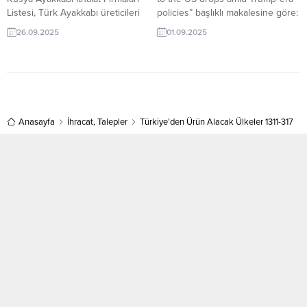
Listesi, Türk Ayakkabı üreticileri
policies” başlıklı makalesine göre:
ve Ayakkabı İhracat firmaları için
ABD’ye gelen yabancı turist
26.09.2025
01.09.2025
son bir yılda dünyanın çok çeşitli
sayısı, son altı ayın beşinde
ülkelerinden ithalat yapmış
düşüş gösterdi ve bu eğilim
firmalar listesi. Dünyanın en
devam ediyor. Bu düşüşün temel
büyük ticari istihbarat /
nedenleri arasında Trump’ın sert
konşimento veritabanlarından
göç politikaları, gümrük tarifeleri,
seçilmiş olan ithalatçı firmaların
Kanada ve Çin gibi ülkelerle
listelerini; seçilmiş hedef ülkeler
Anasayfa
İhracat
,
Talepler
Türkiye’den Ürün Alacak Ülkeler 1311-317
gerginlik, vize maliyetlerinin
veya tek ülke olarak ücretsiz
artması...
almak için TurkishExporter VIP
üyesi...