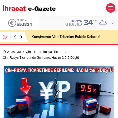
34
ALTIN
°C
KONYA
6.662,10
AZ BULUTLU
Hotel Towel Importer Companies Lists
Anasayfa
Çin
,
Haber
,
Rusya
,
Ticaret
Çin–Rusya Ticaretinde Gerileme: Hacim %9,5 Düştü