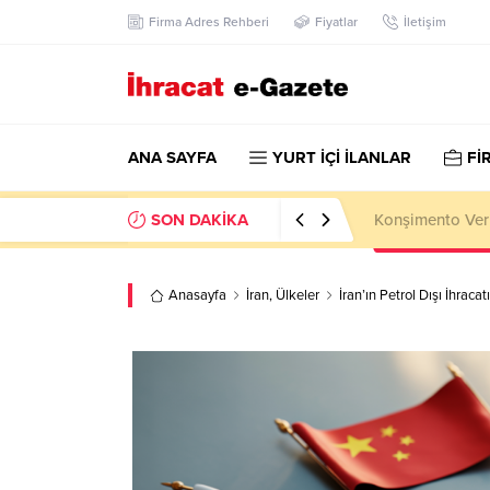
Firma Adres Rehberi
Fiyatlar
İletişim
ANA SAYFA
YURT İÇİ İLANLAR
Fİ
SON DAKİKA
Kazakhstan Imp
Anasayfa
İran
,
Ülkeler
İran’ın Petrol Dışı İhraca