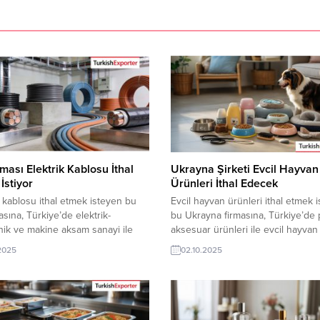
irması Elektrik Kablosu İthal
Ukrayna Şirketi Evcil Hayvan
İstiyor
Ürünleri İthal Edecek
k kablosu ithal etmek isteyen bu
Evcil hayvan ürünleri ithal etmek 
masına, Türkiye’de elektrik-
bu Ukrayna firmasına, Türkiye’de 
nik ve makine aksam sanayi ile
aksesuar ürünleri ile evcil hayvan
 kabloları üreticisi veya tedarikçisi
ürünleri üreticisi veya tedarikçisi 
.2025
02.10.2025
acatçı firmalar teklif sunabilirler.
ihracatçı firmalar teklif sunabilirler
 ihracat pazarı fırsatı olan bu alım
bir ihracat pazarı fırsatı olan bu al
 iletişim bilgilerine TurkishExporter
ilanının iletişim bilgilerine Turkis
eri ile TE üyelik kredisi sahibi
VIP üyeleri ile TE üyelik kredisi sa
 şirketleri erişebilmektedir. ➤ Bu
ihracat şirketleri erişebilmektedir