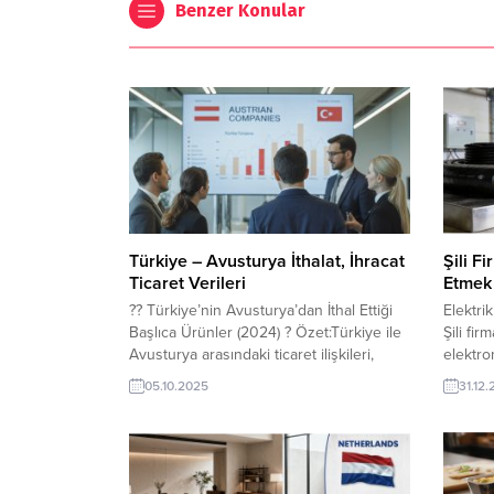
Benzer Konular
Türkiye – Avusturya İthalat, İhracat
Şili F
Ticaret Verileri
Etmek 
?? Türkiye’nin Avusturya’dan İthal Ettiği
Elektri
Başlıca Ürünler (2024) ? Özet:Türkiye ile
Şili fir
Avusturya arasındaki ticaret ilişkileri,
elektro
özellikle sanayi ve teknoloji odaklı
elektrik
05.10.2025
31.12
ürünlerde güçlü bir şekilde devam
olan ihr
ediyor. 2024 yılında Türkiye’nin
Yeni bir
Avusturya’dan yaptığı ithalat, yüksek
ilanının
katma değerli sektörlerde yoğunlaştı.
VIP üyel
Makine, ilaç, kimyasal ürünler, demir-çelik
ihracat