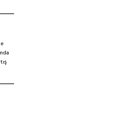
ne
ında
tış