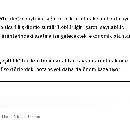
, %6’lık değer kaybına rağmen miktar olarak sabit kalmayı
 ticari ilişkilerde sürdürülebilirliğin işareti sayılabilir.
 ürünlerindeki azalma ise gelecekteki ekonomik planl
.
“çeşitlilik” bu denklemin anahtar kavramları olarak öne
atif sektörlerdeki potansiyel daha da önem kazanıyor.
n
,
İthalat
,
Pakistan
,
Umman