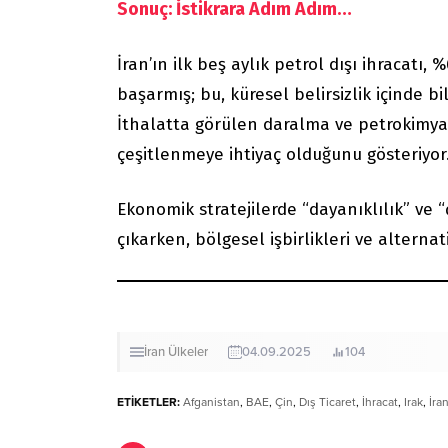
Sonuç: İstikrara Adım Adım…
İran’ın ilk beş aylık petrol dışı ihracatı
başarmış; bu, küresel belirsizlik içinde bile
İthalatta görülen daralma ve petrokimya
çeşitlenmeye ihtiyaç olduğunu gösteriyor
Ekonomik stratejilerde “dayanıklılık” ve 
çıkarken, bölgesel işbirlikleri ve altern
İran
Ülkeler
04.09.2025
104
ETİKETLER:
Afganistan
,
BAE
,
Çin
,
Dış Ticaret
,
İhracat
,
Irak
,
İra