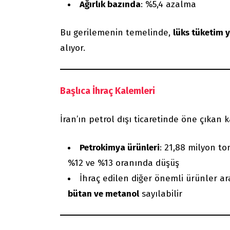
Ağırlık bazında
: %5,4 azalma
Bu gerilemenin temelinde,
lüks tüketim 
alıyor.
Başlıca İhraç Kalemleri
İran’ın petrol dışı ticaretinde öne çıkan 
Petrokimya ürünleri
: 21,88 milyon to
%12 ve %13 oranında düşüş
İhraç edilen diğer önemli ürünler a
bütan ve metanol
sayılabilir