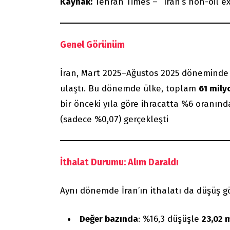
Kaynak:
Tehran Times – “Iran’s non-oil e
Genel Görünüm
İran, Mart 2025–Ağustos 2025 döneminde 
ulaştı. Bu dönemde ülke, toplam
61 mily
bir önceki yıla göre ihracatta %6 oranın
(sadece %0,07) gerçekleşti
İthalat Durumu: Alım Daraldı
Aynı dönemde İran’ın ithalatı da düşüş gö
Değer bazında
: %16,3 düşüşle
23,02 