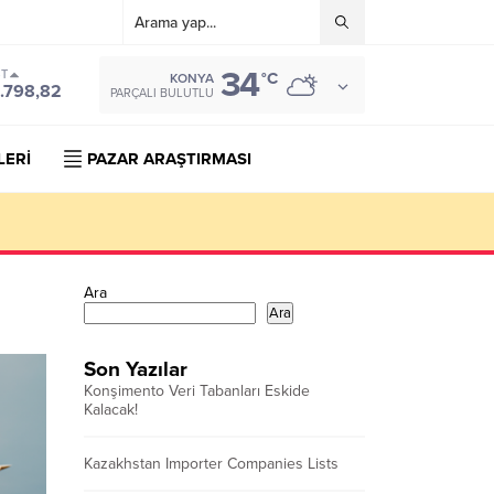
34
ST
°C
KONYA
.798,82
PARÇALI BULUTLU
LERİ
PAZAR ARAŞTIRMASI
Ara
Ara
Son Yazılar
Konşimento Veri Tabanları Eskide
Kalacak!
Kazakhstan Importer Companies Lists