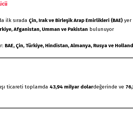
Gücü
da ilk sırada
Çin, Irak ve Birleşik Arap Emirlikleri (BAE)
yer 
rkiye, Afganistan, Umman ve Pakistan
bulunuyor
ır:
BAE, Çin, Türkiye, Hindistan, Almanya, Rusya ve Hollan
ışı ticareti toplamda
43,94 milyar dolar
değerinde ve
76