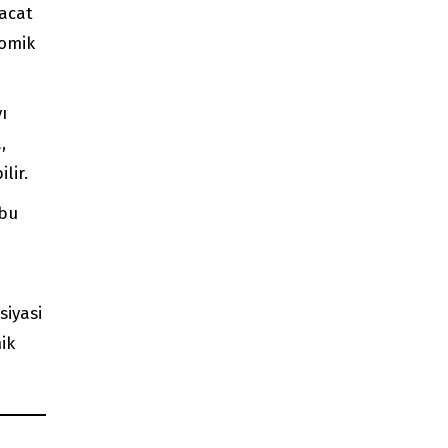
acat
nomik
ı
,
lir.
 bu
siyasi
ik