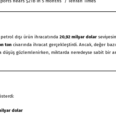
xports nears $21b in 5 months” / Tehran Times
petrol dışı ürün ihracatında
20,92 milyar dolar
seviyesi
on ton
civarında ihracat gerçekleştirdi. Ancak, değer baz
da düşüş gözlemlenirken, miktarda neredeyse sabit bir ar
sterdi:
milyar dolar