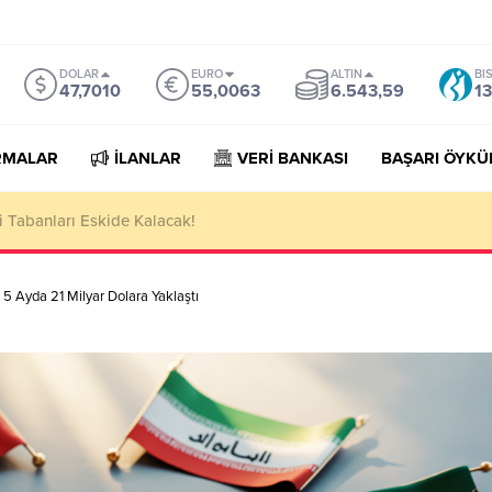
DOLAR
EURO
ALTIN
BI
47,7010
55,0063
6.543,59
13
RMALAR
İLANLAR
VERİ BANKASI
BAŞARI ÖYKÜ
orter Companies Lists
tı 5 Ayda 21 Milyar Dolara Yaklaştı