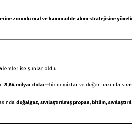
yerine zorunlu mal ve hammadde alımı stratejisine yönel
kalemler ise şunlar oldu:
n,
8,64 milyar dolar
—birim miktar ve değer bazında sıras
rasında
doğalgaz, sıvılaştırılmış propan, bitüm, sıvılaştırı