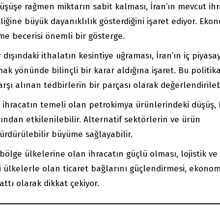
şüşe rağmen miktarın sabit kalması, İran’ın mevcut ihr
iğine büyük dayanıklılık gösterdiğini işaret ediyor. Eko
me becerisi önemli bir gösterge.
dışındaki ithalatın kesintiye uğraması, İran’ın iç piyasay
k yönünde bilinçli bir karar aldığına işaret. Bu politika
ı alınan tedbirlerin bir parçası olarak değerlendirilebi
ı ihracatın temeli olan petrokimya ürünlerindeki düşüş,
ndan etkilenilebilir. Alternatif sektörlerin ve ürün
sürdürülebilir büyüme sağlayabilir.
lge ülkelerine olan ihracatın güçlü olması, lojistik ve 
eki ülkelerle olan ticaret bağlarını güçlendirmesi, ekonom
ttı olarak dikkat çekiyor.