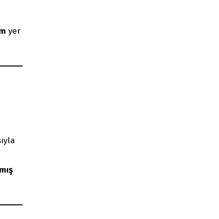
im
yer
ıyla
lmış