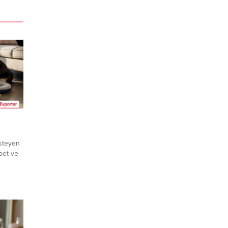
isteyen
pet ve
olan
. Yeni
ım
hExporter
hibi
. ➤ Bu