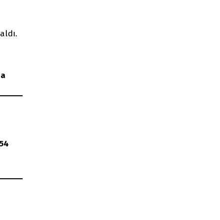
aldı.
da
,54