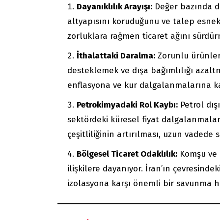
Dayanıklılık Arayışı:
Değer bazında dü
altyapısını koruduğunu ve talep esnekl
zorluklara rağmen ticaret ağını sürdür
İthalattaki Daralma:
Zorunlu ürünler 
desteklemek ve dışa bağımlılığı azaltma
enflasyona ve kur dalgalanmalarına karş
Petrokimyadaki Rol Kaybı:
Petrol dış
sektördeki küresel fiyat dalgalanmaları
çeşitliliğinin artırılması, uzun vadede 
Bölgesel Ticaret Odaklılık:
Komşu ve bö
ilişkilere dayanıyor. İran’ın çevresind
izolasyona karşı önemli bir savunma ha