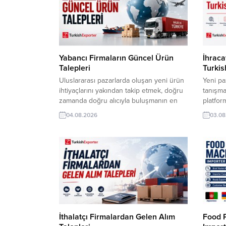
Yabancı Firmaların Güncel Ürün
İhraca
Talepleri
Turkis
Uluslararası pazarlarda oluşan yeni ürün
Yeni pa
ihtiyaçlarını yakından takip etmek, doğru
tanışmak
zamanda doğru alıcıyla buluşmanın en
platfor
önemli adımlarından biridir.
kolay. 
04.08.2026
03.08
TurkishExporter üzerinden yayınlanan
ülkeler
güncel talepler, farklı sektörlerde faaliyet
üreticil
gösteren firmalara yeni ticaret fırsatları
uluslar
sunuyor. Şili Firması, Keten Nevresim
katıyor
Takımı Almak İstiyorSudanlı Şirket,
Domates
Türkiye’den Soğan İthal Etmek
Tüccar,
İstiyorİsveç Distribütörü, Paketleme
AlacakZ
Makinesi Talep EdiyorIraklı...
İthalatçı Firmalardan Gelen Alım
Food 