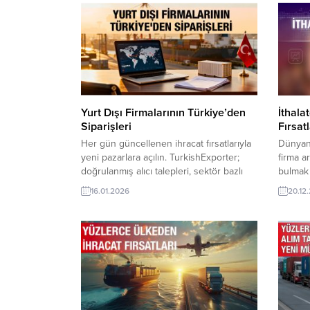
kaçırmayın, yeni pazarlara bugün açılın.
Türk fir
Yurt Dışı Alım Taleplerinden Bazıları:
Günün A
Afganistanlı Firma, Karton Kağıt İthal
Kosoval
EdecekAlman İthalatçı, Denim Kumaş
EdiyorTü
Siparişi VerecekIraklı Şirket, Kaliteli Giyim
Ürünü Almak İstiyorUkraynalı...
Yurt Dışı Firmalarının Türkiye’den
İthala
Siparişleri
Fırsat
Her gün güncellenen ihracat fırsatlarıyla
Dünyanı
yeni pazarlara açılın. TurkishExporter;
firma ar
doğrulanmış alıcı talepleri, sektör bazlı
bulmak 
ilanlar ve hedef ülke odaklı
Turkish
16.01.2026
20.12
eşleştirmelerle Türk ihracatçılarını
sektör 
dünyanın dört bir yanındaki alıcılarla
sunarak 
buluşturur. Günün Öne Çıkan Alım
hızlı ve
Talepleri Yunanistan Firması, Kadın
Aşağıda
Taytları İthal Etmek İstiyorSuriye Firması,
tüm alı
Türkiye’den Gıda Takviyeleri Almak
Paslanm
İstiyorErmenistan Şirketi, Sodyum
İstiyorİn
Hipoklorit İthal...