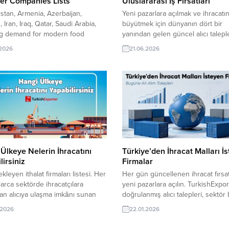
er Companies Lists
Uluslararası İş Fırsatları
stan, Armenia, Azerbaijan,
Yeni pazarlara açılmak ve ihracatın
 Iran, Iraq, Qatar, Saudi Arabia,
büyütmek için dünyanın dört bir
g demand for modern food
yanından gelen güncel alıcı taleple
turing is creating new export
keşfedin. TurkishExporter ile güve
.2026
21.06.2026
nities across Afghanistan,
ithalatçılarla buluşun, yeni iş ortakl
, Azerbaijan, Bahrain, Iran, Iraq,
edinin ve uluslararası ticarette re
and Saudi Arabia. TurkishExporter
avantajı yakalayın. Yurt Dışı Alım
uppliers reach verified importers,
Taleplerinden Bazıları: Almanya Ye
utors, and food industry buyers
Uyku Tulumu İthal EdecekLibya Fi
ady-to-use market research and
Türkiye’den Düğme Tedarikçisi
r company lists....
ArıyorAfganistan, HVAC Sistemleri
Firması...
Ülkeye Nelerin İhracatını
Türkiye’den İhracat Malları İ
lirsiniz
Firmalar
ekleyen ithalat firmaları listesi. Her
Her gün güncellenen ihracat fırsat
arca sektörde ihracatçılara
yeni pazarlara açılın. TurkishExpor
n alıcıya ulaşma imkânı sunan
doğrulanmış alıcı talepleri, sektör 
Exporter güncel talepler listesi,
ilanlar ve hedef ülke odaklı
.2026
22.01.2026
lı filtreleme ve hızlı iletişim
eşleştirmelerle Türk ihracatçılarını
ıyla yeni pazarlara açılmak isteyen
dünyanın dört bir yanındaki alıcılar