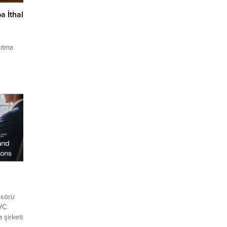
a İthal
u
sıtma
catçı
 ihracat
letişim
leri ile
ketleri
..
esörü
PVC
 şirketi