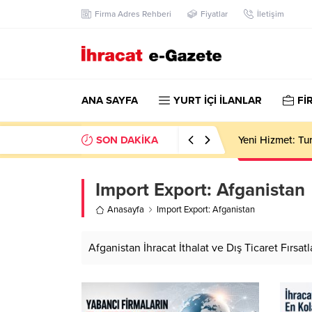
Firma Adres Rehberi
Fiyatlar
İletişim
ANA SAYFA
YURT İÇİ İLANLAR
Fİ
SON DAKİKA
Yeni Hizmet: Tur
Import Export:
Afganistan
Anasayfa
Import Export: Afganistan
Afganistan İhracat İthalat ve Dış Ticaret Fırsatl