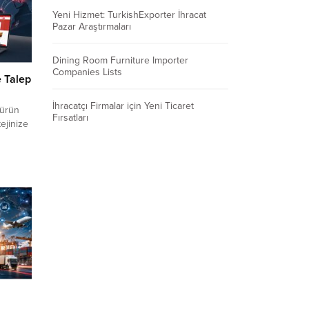
Yeni Hizmet: TurkishExporter İhracat
Pazar Araştırmaları
Dining Room Furniture Importer
Companies Lists
e Talep
İhracatçı Firmalar için Yeni Ticaret
 ürün
Fırsatları
tejinize
ma
ığını
ransız
en
Alıcı,