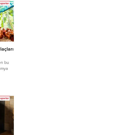
m
n Sabun
cari
laçları
yen bu
kimya
arikçisi
irler.
bu alım
hExporter
hibi
. ➤ Bu