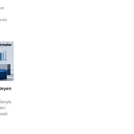
ızı
rini
nilir
arı
kabet
tişkin
rması,
steyen
larıyla
ter;
bazlı
la