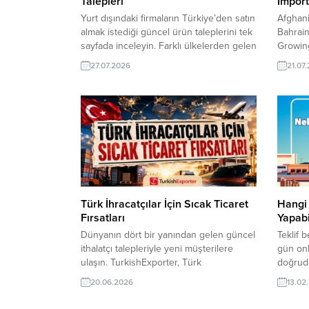
Talepleri
Import
Yurt dışındaki firmaların Türkiye’den satın
Afghani
almak istediği güncel ürün taleplerini tek
Bahrain,
sayfada inceleyin. Farklı ülkelerden gelen
Growin
alım taleplerini TurkishExporter‘da takip
manufac
27.07.2026
21.07
ederek yeni müşterilere ulaşabilir,
opportu
uluslararası pazarlarda ihracatınızı
Armenia
büyütecek iş fırsatlarını
Qatar, 
değerlendirebilirsiniz. Gine Şirketi, Beyaz
helps s
Fasulye Satın Almak İstiyorLübnanlı
distrib
Firma, Modern Ev Eşyaları İthal
with re
EdecekKongo’dan Alıcı, Yangın
importe
Söndürme Sistemi Talep EdiyorMısır...
Türk İhracatçılar İçin Sıcak Ticaret
Hangi 
Fırsatları
Yapabi
Dünyanın dört bir yanından gelen güncel
Teklif b
ithalatçı talepleriyle yeni müşterilere
gün onl
ulaşın. TurkishExporter, Türk
doğruda
ihracatçılarını doğrulanmış alıcılarla
Turkish
20.06.2026
13.02
buluşturarak ihracat süreçlerini
ürün baz
hızlandırır. Sıcak ticaret fırsatlarını
avantaj