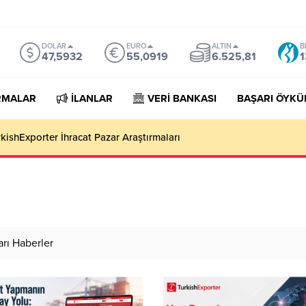
DOLAR
EURO
ALTIN
B
47,5932
55,0919
6.525,81
1
RMALAR
İLANLAR
VERİ BANKASI
BAŞARI ÖYKÜ
kishExporter İhracat Pazar Araştırmaları
arı Haberler