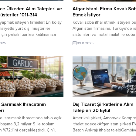
ce Ülkeden Alım Talepleri ve
Afganistanlı Firma Kovalı Sob
üşteriler 1011-314
Etmek İstiyor
 yapmak isteyen firmalar! En kolay
Kovalı soba ithal etmek isteyen b
aliyetle yurt dışı müşterileri
Afganistan firmasına, Türkiye’de ı
için pahalı fuarlara katılmanıza
sistemleri ve metal imalat ile soba
ok. Pazar araştırması yapmak için
üreticisi veya tedarikçisi olan ihra
2025
09.11.2025
a ülkeye seyahat etmekte hem
firmalar teklif sunabilirler. Yeni bir
ve hem de yorucu bir süreçtir. İşin
pazarı fırsatı olan bu alım ilanının i
 TurkishExporter üye olup sıkı
bilgilerine TurkishExporter VIP üye
r. Her gün yüzlerce fırsat burada,
TE üyelik kredisi sahibi ihracat şir
ır.. 10 Kasım...
erişebilmektedir. ➤ Bu ithalat alım.
Sarımsak İhracatının
Dış Ticaret Şirketlerine Alım
ri
Talepleri 20 Eylül
el sarımsak ihracatında tablo açık:
Amerikalı şirket, Amonyak Kompr
 başına 3,2 milyar $ ile toplam
ithalat edecekAfganistan şirketi 
n %72,1’ini gerçekleştirdi. Çin’i,
Beton Ankrajı ithalat talebiGambiya