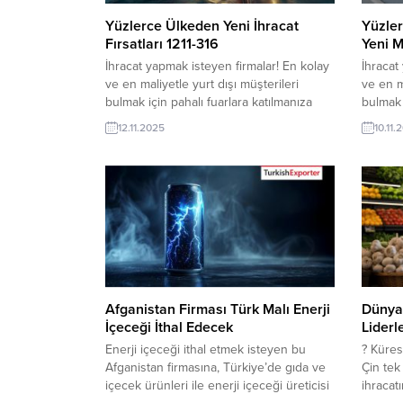
Yüzlerce Ülkeden Yeni İhracat
Yüzler
Fırsatları 1211-316
Yeni M
İhracat yapmak isteyen firmalar! En kolay
İhracat
ve en maliyetle yurt dışı müşterileri
ve en m
bulmak için pahalı fuarlara katılmanıza
bulmak 
gerek yok. Pazar araştırması yapmak için
gerek y
12.11.2025
10.11.
onlarca ülkeye seyahat etmekte hem
onlarc
pahalı ve hem de yorucu bir süreçtir. İşin
pahalı 
kolayı, TurkishExporter üye olup sıkı
kolayı,
takiptir. Her gün yüzlerce fırsat burada,
takipti
aşağıdadır.. 12 Kasım...
aşağıdad
Afganistan Firması Türk Malı Enerji
Dünya 
İçeceği İthal Edecek
Liderle
Enerji içeceği ithal etmek isteyen bu
? Küres
Afganistan firmasına, Türkiye’de gıda ve
Çin tek
içecek ürünleri ile enerji içeceği üreticisi
ihracatı