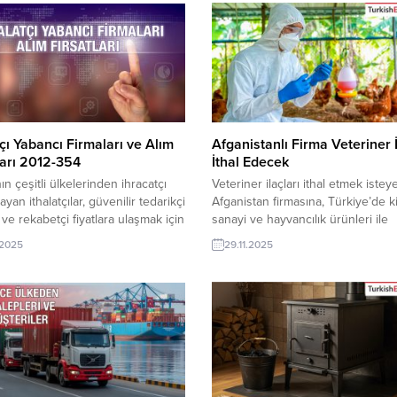
maları için güçlü bir fırsat kapısıdır.
buluşturur. Günün Öne Çıkan Alı
lım Taleplerinden Bazıları:
Talepleri Iraklı Şirket, Türkiye’de
ı Firma, Granit Fırın Tepsisi Talep
Üretim Hattı AlacakRusya Şirketi,
rk Şirketi, İhracata...
Bioklimatik Pergola İthal Etmek
İstiyorKatarlı Şirket, Türkiye’den Ti
Airfryer...
tçı Yabancı Firmaları ve Alım
Afganistanlı Firma Veteriner İ
ları 2012-354
İthal Edecek
n çeşitli ülkelerinden ihracatçı
Veteriner ilaçları ithal etmek iste
ayan ithalatçılar, güvenilir tedarikçi
Afganistan firmasına, Türkiye’de 
ve rekabetçi fiyatlara ulaşmak için
sanayi ve hayvancılık ürünleri ile
Exporter’ı tercih ediyor. Platform,
veteriner ilaçları üreticisi veya ted
.2025
29.11.2025
bazlı alım taleplerini günlük olarak
olan ihracatçı firmalar teklif sunabil
Türk üreticileri küresel alıcılarla
Yeni bir ihracat pazarı fırsatı olan 
 doğru şekilde eşleştiriyor.
ilanının iletişim bilgilerine Turkis
 örnekleri inceleyiniz.Bugüne ait
VIP üyeleri ile TE üyelik kredisi sa
m talepleri: Brezilya, Türkiye’den
ihracat şirketleri erişebilmektedir
az Çelik Kaynaklı Boru Almak
ithalat...
giltere,...