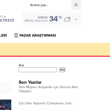
34
IST
°C
KONYA
3.703,13
PARÇALI BULUTLU
LERİ
PAZAR ARAŞTIRMASI
Ara
Ara
Son Yazılar
Yeni Müşteri Arayanlar için Güncel Alım
Talepleri
Cat Litter Importer Companies Lists