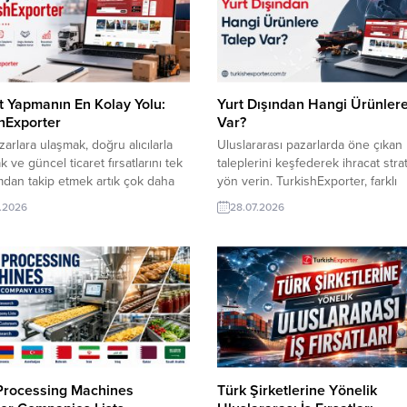
t Yapmanın En Kolay Yolu:
Yurt Dışından Hangi Ürünler
hExporter
Var?
zarlara ulaşmak, doğru alıcılarla
Uluslararası pazarlarda öne çıkan
 ve güncel ticaret fırsatlarını tek
taleplerini keşfederek ihracat stra
mdan takip etmek artık çok daha
yön verin. TurkishExporter, farklı
TurkishExporter, dünyanın farklı
ülkelerden gelen güncel satın al
.2026
28.07.2026
inden gelen alım taleplerini Türk
ilanları, hangi sektörlerin hareketli
eri ve ihracatçılarıyla buluşturarak
olduğunu ve hangi ürünlerin yeni
arası ticaret süreçlerine değer
alıcılarla buluşma potansiyeli taşıd
. Amerika Firması, Türkiye’den
yakından görme fırsatı sunuyor. F
 Salçası Almak İstiyorİspanyol
Firma, Sakızlı Şekerleme Talep
 Tek Kullanımlık LDPE Önlük Satın
EdiyorTacikistan Şirketi, Türkiye’d
imbabve Cumhuriyeti,...
Kablo Almak İstiyorAfganistan’dan 
PVC Boru Parçası...
Processing Machines
Türk Şirketlerine Yönelik