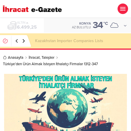
34
ALTIN
°C
KONYA
6.499,25
AZ BULUTLU
Kazakhstan Importer Companies Lists
Anasayfa
İhracat
,
Talepler
Türkiye’den Ürün Almak İsteyen İthalatçı Firmalar 1312-347