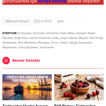
görüntülemek için
buraya tıklayıp
sitemizi keşfedin!
İhracat
Talepler
13.12.2025
89
ETİKETLER:
Ev Eşyaları
,
Gürcistan
,
Hindistan
,
Kadın Mayo
,
Kamyon Yedek
Parçaları
,
Kırgızistan
,
Lamine Korkuluk
,
Lavaş
,
Libya
,
Lübnan
,
Meyve
,
Otel Terliği
,
Özbekistan
,
PVC Membran
,
Romanya
,
Tunus
,
Ürdün
,
Yangın Söndürme
Ekipmanları
,
Yumuşak Şeker
,
Yunanistan
Benzer Konular
Türkiye’den Üretici Arayan
BAE Firması Türkiye’den