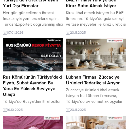
Yurt Dışı Firmalar
Kiraz Satın Almak İstiyor
Her gün güncellenen ihracat
Kiraz ithal etmek isteyen bu BAE
fırsatlarıyla yeni pazarlara açılın.
firmasına, Türkiye’de gıda sanayi
TurkishExporter; doğrulanmış alıcı
ve taze meyveler ile kiraz üreticisi
talepleri, sektör bazlı ilanlar ve
veya tedarikçisi olan ihracatçı
07.01.2026
23.11.2025
hedef ülke odaklı eşleştirmelerle
firmalar teklif sunabilirler. Yeni bir
Türk ihracatçılarını dünyanın dört
ihracat pazarı fırsatı olan bu alım
bir yanındaki alıcılarla buluşturur.
ilanının iletişim bilgilerine
Günün Öne Çıkan Alım Talepleri
TurkishExporter VIP üyeleri ile TE
ve İthalatçı Listesi İngiltere
üyelik kredisi sahibi ihracat
Firması, Helal Enerji İçeceği
şirketleri erişebilmektedir. ➤ Bu
Almak İstiyorLübnan Şirketi,
ithalat alım talebinin...
Plastik Meyve Tepsisi İthal
Rus Kömürünün Türkiye’deki
Lübnan Firması Züccaciye
EdecekAmerikan Firma,...
Fiyatı, Şubat Ayından Bu
Ürünleri Tedarikçisi Arıyor
Yana En Yüksek Seviyeye
Züccaciye ürünleri ithal etmek
Ulaştı
isteyen bu Lübnan firmasına,
Türkiye’de Rusya’dan ithal edilen
Türkiye’de ev ve mutfak eşyaları
enerji kömürüne talep artıyor;
ve dekorasyon ürünleri ile
10.10.2025
23.11.2025
özellikle çimento üreticileri ve
züccaciye üreticisi veya
bazı enerji şirketleri stoklarını
tedarikçisi olan ihracatçı firmalar
yüksek sezondan önce artırıyor.
teklif sunabilirler. Yeni bir ihracat