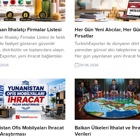
irket adresleri, iletişim bilgileri ve
n İthalatçı Firmalar Listesi
Her Gün Yeni Alıcılar, Her Gü
Fırsatlar
İthalatçı Firmalar Listesi ile farklı
de faaliyet gösteren güvenilir
TurkishExporter ile dünyanın dört 
ı, distribütör ve toptancılara ulaşın.
yanından güncel alıcı taleplerine u
Exporter, yeni ihracat bağlantıları
Her gün yayınlanan yeni ihracat fır
z ve hedef pazarlarda alıcı
sayesinde potansiyel müşterilerle 
.2026
29.06.2026
 için güncel ticaret fırsatları
tekliflerinizi doğrudan iletin ve ma
TurkishExporter VIP üyeleri
uluslararası pazarlarda daha fazla a
r Lists / Databank sekmesinden
buluşturun. ⮩ Yüzlerce yeni ihra
 İthalatçı Firmalar Listelerini
fırsatlarını görüntüleyin! Nikaragu
z indirebilirler. En yeni Kozmetik
Firması, Cross Cut Traverten Alm
 alım talepleri...
İstiyorYunanistanlı Şirket, Kaliteli 
İthal Etmek İstiyorPakistanlı...
stan Ofis Mobilyaları İhracat
Balkan Ülkeleri İthalat ve İhr
Araştırması
Verileri