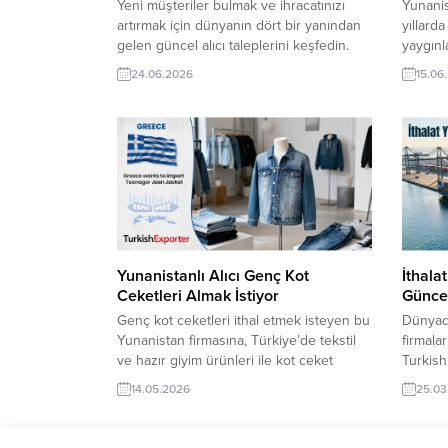
Yeni müşteriler bulmak ve ihracatınızı
Yunanis
artırmak için dünyanın dört bir yanından
yıllarda
gelen güncel alıcı taleplerini keşfedin.
yaygınl
TurkishExporter ile sektörünüze uygun
talebi v
24.06.2026
15.06
ithalatçı firmalara ulaşın, doğrudan teklif
şekille
verin ve yeni pazarlarda satış fırsatlarını
dinamik
değerlendirin. Her gün güncellenen alıcı
toptancı
talepleriyle ihracatta rakiplerinizden bir
aşağıda
adım öne geçin. Arnavutluk Şirketi,
VIP üye
Türkiye’den Ayakkabı Almak İstiyorİngiliz
firma a
Şirketi,...
listeler
isteyin
Yunanistanlı Alıcı Genç Kot
İthala
Ceketleri Almak İstiyor
Güncel
Genç kot ceketleri ithal etmek isteyen bu
Dünyada
Yunanistan firmasına, Türkiye’de tekstil
firmalar
ve hazır giyim ürünleri ile kot ceket
Turkish
üreticisi veya tedarikçisi olan ihracatçı
göre şe
14.05.2026
25.03
firmalar teklif sunabilirler. Yeni bir ihracat
ve doğr
pazarı fırsatı olan bu alım ilanının iletişim
sağlar.
bilgilerine TurkishExporter VIP üyeleri ile
ticaret 