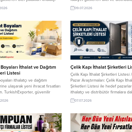
isteleri, güvenilir alıcı bilgileri ve
firmalara ulaşın. TurkishExporter, 
.2026
09.07.2026
azar analizleri TurkishExporter ile
ihracat fırsatlarını keşfetmeniz ve
racat fırsatlarına dönüşüyor. Türk
müşterilerle bağlantı kurmanız içi
şirketlerine yönelik el çantaları
güncel veriler sunar. Türk ihracat
 pazar araştırması ve yüzlerce
şirketlerine yönelik konut asansör
ı firma, dağıtım toptancısı hizmet
ihracat pazar araştırması ve yüzle
resleri, iletişim bilgileri...
ithalatçı firma, dağıtım toptancısı 
şirket adresleri, iletişim bilgileri...
 Boyaları İthalat ve Dağıtım
Çelik Kapı İthalat Şirketleri Li
eri Listesi
Çelik Kapı İthalat Şirketleri Listesi 
oyaları ithalatçı ve dağıtım
Pazar Araştırmaları: Çelik Kapı İtha
rine ulaşarak yeni ihracat fırsatları
Şirketleri Listesi ile hedef pazarla
n. TurkishExporter, güvenilir
ithalatçı ve distribütör firmalara da
, güncel firma listeleri ve hedef
ulaşın. TurkishExporter doğrulanm
.2026
07.07.2026
ra özel pazar araştırmalarıyla Türk
verileriyle yeni müşteriler bulun, i
erini küresel pazarlara taşıyor.
süreçlerinizi hızlandırın ve yeni p
racat şirketlerine yönelik inşaat
güvenle açılın. TurkishExporter p
ı ihracat pazar araştırması ve
araştırmaları ve veri madenciliği ek
 ithalatçı firma, dağıtım toptancısı
tarafından hazırlan ihracat pazar...