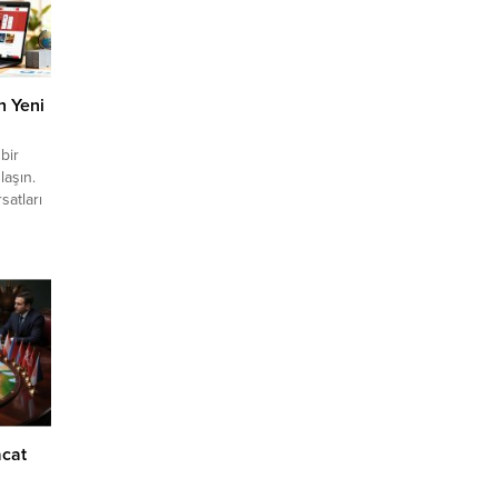
n Yeni
bir
laşın.
satları
tanışın,
rkanızı
lıcıyla
cat
a
ak
Çanta
acat