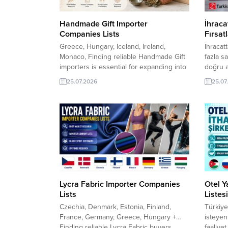
Handmade Gift Importer
İhraca
Companies Lists
Fırsatl
Greece, Hungary, Iceland, Ireland,
İhracat
Monaco, Finding reliable Handmade Gift
fazla s
importers is essential for expanding into
doğru a
international markets. TurkishExporter
Dünyanı
25.07.2026
25.07
provides verified importer and distributor
güncel 
company lists for Greece, Hungary,
firmala
Iceland, Ireland, and Monaco, helping
potansi
Turkish suppliers reach the right buyers
fırsatı 
faster. These targeted business contacts
bir tica
support effective export marketing,
Iraklı 
reduce market...
Lycra Fabric Importer Companies
Otel Ya
Lists
Listesi
Czechia, Denmark, Estonia, Finland,
Türkiye
France, Germany, Greece, Hungary +…
isteyen 
Finding reliable Lycra Fabric buyers
faaliyet