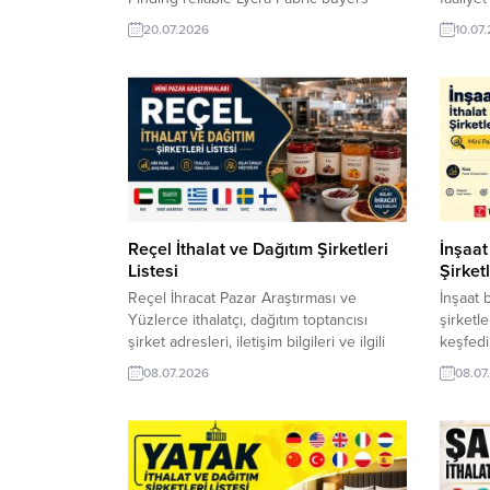
starts with accurate market intelligence.
şirket l
20.07.2026
10.07
Our Importer Companies Lists help
hedef p
exporters connect with verified
yeni ih
importers, distributors, and wholesale
ihracat 
companies across Czechia, Denmark,
ihracat
Estonia, Finland, France, Germany,
ithalatç
Greece, and Hungary. Save time, reach
şirket ad
qualified customers, and discover...
Reçel İthalat ve Dağıtım Şirketleri
İnşaat
Listesi
Şirketl
Reçel İhracat Pazar Araştırması ve
İnşaat b
Yüzlerce ithalatçı, dağıtım toptancısı
şirketle
şirket adresleri, iletişim bilgileri ve ilgili
keşfedi
oldukları konular. Reçel ithalat ve dağıtım
alıcılar
08.07.2026
08.07
şirketleri listesiyle hedef pazarlardaki
pazarla
alıcılara daha hızlı ulaşın. TurkishExporter
üreticil
mini pazar araştırmaları ve canlı ithalat
Türk ih
alım talepleri sayesinde güvenilir ithalatçı
boyalar
firmaları keşfedin, yeni ihracat fırsatlarını
yüzlerce