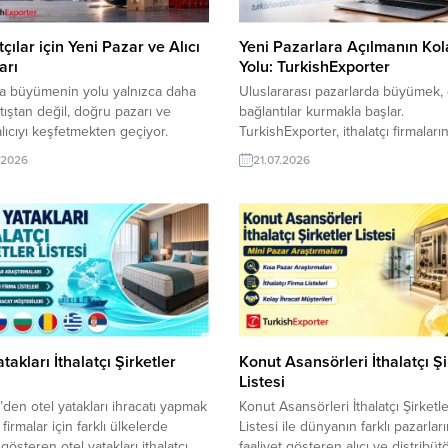
tçılar için Yeni Pazar ve Alıcı
Yeni Pazarlara Açılmanın Kol
arı
Yolu: TurkishExporter
ta büyümenin yolu yalnızca daha
Uluslararası pazarlarda büyümek,
atıştan değil, doğru pazarı ve
bağlantılar kurmakla başlar.
lıcıyı keşfetmekten geçiyor.
TurkishExporter, ithalatçı firmaları
n farklı noktalarından yayınlanan
güncel satın alma taleplerini tek
.2026
21.07.2026
satın alma talepleri, Türk
platformda sunarak ihracatçılara y
rına yeni ülkeleri radarına alma ve
ticaret fırsatlarının kapısını aralar.
yel müşterilerle temas kurma
yeni talep, yeni bir pazar ve uzun
sunuyor. Her yeni bağlantı, kalıcı
bir iş ortaklığı için önemli bir başl
ret ortaklığının başlangıcı olabilir.
olabilir. Kuveytli Toptancı, Şişelen
Firma, Buğday Unu Ambalajı...
Mineralli Su Almak İstiyorAvustury
Şirket, Türkiye’den İpek...
takları İthalatçı Şirketler
Konut Asansörleri İthalatçı Şi
Listesi
’den otel yatakları ihracatı yapmak
Konut Asansörleri İthalatçı Şirketl
firmalar için farklı ülkelerde
Listesi ile dünyanın farklı pazarlar
 gösteren otel yatakları ithalatçı
faaliyet gösteren alıcı ve distribüt