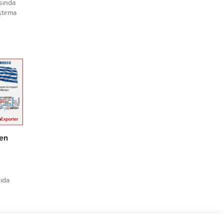
asında
ştırma
dir;
 “Balkan
il
abilir.
e
den
gıda
klif
fırsatı
rine