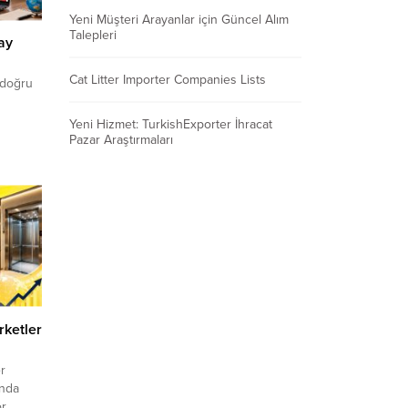
Yeni Müşteri Arayanlar için Güncel Alım
Talepleri
ay
Cat Litter Importer Companies Lists
 doğru
n
Yeni Hizmet: TurkishExporter İhracat
Pazar Araştırmaları
eni
 Her
 vadeli
angıç
miş
alı
rketler
er
ında
ör