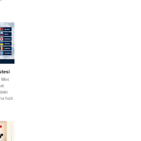
yeni
 doğru
n
leri
rce
hizmet
stesi
/ Mini
lat
rdaki
ha hızlı
ış firma
hracat
azarlara
azar
ipleri