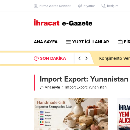
Firma Adres Rehberi
Fiyatlar
İletişim
ANA SAYFA
YURT İÇİ İLANLAR
Fİ
SON DAKİKA
Kazakhstan Imp
Import Export:
Yunanistan
Anasayfa
Import Export: Yunanistan