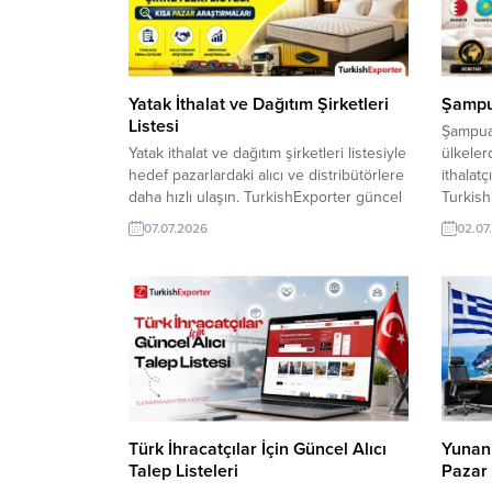
değerlendirin ve küresel pazarlarda...
hizmet ş
ilgili...
Yatak İthalat ve Dağıtım Şirketleri
Şampua
Listesi
Şampuan 
Yatak ithalat ve dağıtım şirketleri listesiyle
ülkeler
hedef pazarlardaki alıcı ve distribütörlere
ithalatç
daha hızlı ulaşın. TurkishExporter güncel
Turkish
firma verileri ve pazar araştırmalarıyla
kurmanı
07.07.2026
02.07
yeni ihracat fırsatlarını keşfetmenize
bulmanız
destek olur. Türk ihracat ihracat
sunar. 
şirketlerine yönelik yatak ihracat pazar
Importe
araştırması ve yüzlerce ithalatçı firma,
Şampuan
dağıtım toptancısı hizmet şirket adresleri,
ücretsi
iletişim bilgileri ve ilgili oldukları...
ithalatçı
Türk İhracatçılar İçin Güncel Alıcı
Yunani
Talep Listeleri
Pazar 