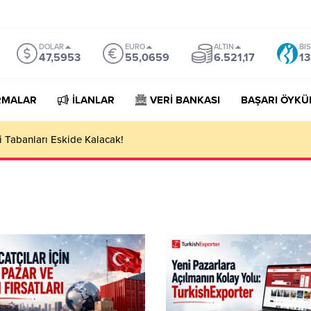
DOLAR
EURO
ALTIN
BI
47,5953
55,0659
6.521,17
13
RMALAR
İLANLAR
VERİ BANKASI
BAŞARI ÖYKÜ
orter Companies Lists