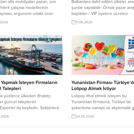
tan ofis mobilyaları pazarı, son
Balkanlara dahil edilen ülkeler ar
 hibrit çalışma modellerinin
şunlar sayılabilir: Örnek pazar ara
aşması, ergonomi odaklı ürün
başlıkları / VIP üyelere ücretsiz
e ticari gayrimenkul yatırımları ile
sağlanıyor Not: Bu liste kesin değil
.2026
11.06.2026
nmektedir. Pazardaki temel
bazı coğrafyacılar ya da tarihçiler
ler ve önde gelen
ülkeleri” tanımına farklı ülkeleri dah
/distribütör firmaların listesi
edebilir ya da bazılarını dışarıda tut
 özetlenmiştir. TurkishExporter
İthalat ve İhracat Rakamları Balkan
leri! Tüm dünyadan on binlerce
ülkeleri için genel toplam ithalat v
dresi içeren sektör şirketler
ihracat...
ine müşteri temsilciniz vasıtasıyla
iz. Örnek Araştırma...
t Yapmak İsteyen Firmaların
Yunanistan Firması Türkiye’
 Talepleri
Lolipop Almak İstiyor
 yüzlerce ülkeden ithalatçı
Lolipop ithal etmek isteyen bu
ın güncel taleplerini
Yunanistan firmasına, Türkiye’de
Exporter‘da keşfedin. Sektörlere
şekerleme sanayii ve atıştırmalık 
killenen bu fırsatlar, doğru ürün
ürünleri ile lolipop üreticisi veya
.2026
24.03.2026
u iş ortaklarıyla hızlı buluşmanızı
tedarikçisi olan ihracatçı firmalar te
 Yeni iş bağlantıları kurmak ve
sunabilirler. Yeni bir ihracat pazarı 
hacminizi artırmak için fırsatları
olan bu alım ilanının iletişim bilgile