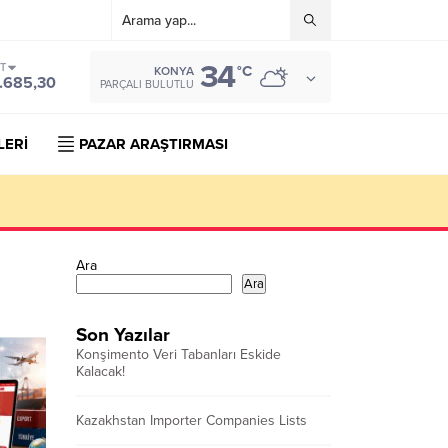
34
ST
°C
KONYA
.685,30
PARÇALI BULUTLU
LERİ
PAZAR ARAŞTIRMASI
Ara
Ara
Son Yazılar
Konşimento Veri Tabanları Eskide
Kalacak!
Kazakhstan Importer Companies Lists