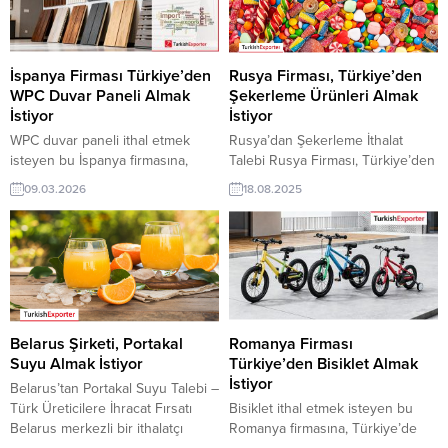
İspanya Firması Türkiye’den
Rusya Firması, Türkiye’den
WPC Duvar Paneli Almak
Şekerleme Ürünleri Almak
İstiyor
İstiyor
WPC duvar paneli ithal etmek
Rusya’dan Şekerleme İthalat
isteyen bu İspanya firmasına,
Talebi Rusya Firması, Türkiye’den
Türkiye’de yapı malzemeleri ve
Şekerleme Ürünleri
09.03.2026
18.08.2025
ahşap-plastik sanayi ile WPC
(Confectionery) Almak İstiyor. Türk
duvar paneli üreticisi veya
üreticiler ve ihracatçılar, bu talep
tedarikçisi olan ihracatçı firmalar
detaylarını inceleyerek potansiyel
teklif sunabilirler. Yeni bir ihracat
iş fırsatlarını değerlendirebilir.
pazarı fırsatı olan bu alım ilanının
Rusya’dan gelen tüm alım
iletişim bilgilerine TurkishExporter
talepleriÇikolata alım
VIP üyeleri ile TE üyelik kredisi
talepleriPastacılık Malzemeleri
sahibi ihracat şirketleri
alım talepleriŞekerleme alım
Belarus Şirketi, Portakal
Romanya Firması
erişebilmektedir. ➤...
talepleriTatlılar alım
Suyu Almak İstiyor
Türkiye’den Bisiklet Almak
talepleriBisküvi – Gofret –
İstiyor
Belarus’tan Portakal Suyu Talebi –
Kurabiye alım talepleriDondurma
Türk Üreticilere İhracat Fırsatı
Bisiklet ithal etmek isteyen bu
alım talepleri Rusya’dan
Belarus merkezli bir ithalatçı
Romanya firmasına, Türkiye’de
Türkiye’ye Şekerleme İthalat