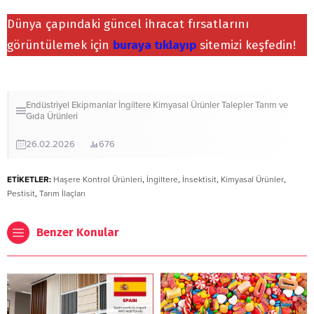
Dünya çapındaki güncel ihracat fırsatlarını
görüntülemek için
buraya tıklayıp
sitemizi keşfedin!
Endüstriyel Ekipmanlar
İngiltere
Kimyasal Ürünler
Talepler
Tarım ve
Gıda Ürünleri
26.02.2026
676
ETİKETLER:
Haşere Kontrol Ürünleri
,
İngiltere
,
İnsektisit
,
Kimyasal Ürünler
,
Pestisit
,
Tarım İlaçları
Benzer Konular