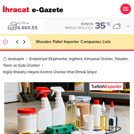
35
ALTIN
°C
KONYA
6.660,55
PARÇALI BULUTLU
Wooden Pallet Importer Companies Lists
Anasayfa
Endüstriyel Ekipmanlar
,
İngiltere
,
Kimyasal Ürünler
,
Talepler
,
Tarım ve Gıda Ürünleri
İngiliz İthalatçı Haşere Kontrol Ürünleri İthal Etmek İstiyor