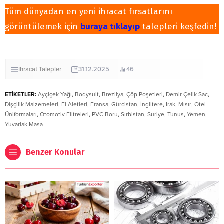
Tüm dünyadan en yeni ihracat fırsatlarını
görüntülemek için
buraya tıklayıp
talepleri keşfedin!
İhracat
Talepler
31.12.2025
46
ETİKETLER:
Ayçiçek Yağı
,
Bodysuit
,
Brezilya
,
Çöp Poşetleri
,
Demir Çelik Sac
,
Dişçilik Malzemeleri
,
El Aletleri
,
Fransa
,
Gürcistan
,
İngiltere
,
Irak
,
Mısır
,
Otel
Üniformaları
,
Otomotiv Filtreleri
,
PVC Boru
,
Sırbistan
,
Suriye
,
Tunus
,
Yemen
,
Yuvarlak Masa
Benzer Konular