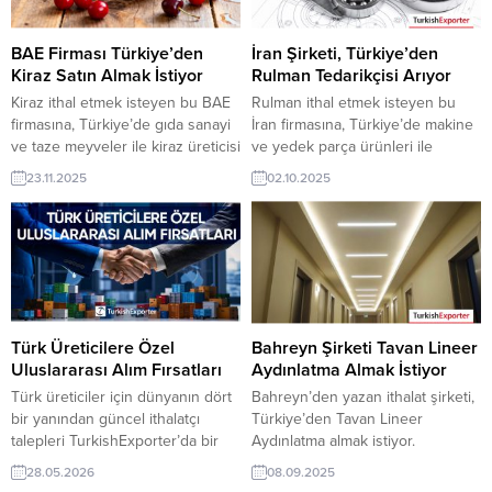
BAE Firması Türkiye’den
İran Şirketi, Türkiye’den
Kiraz Satın Almak İstiyor
Rulman Tedarikçisi Arıyor
Kiraz ithal etmek isteyen bu BAE
Rulman ithal etmek isteyen bu
firmasına, Türkiye’de gıda sanayi
İran firmasına, Türkiye’de makine
ve taze meyveler ile kiraz üreticisi
ve yedek parça ürünleri ile
veya tedarikçisi olan ihracatçı
rulman üreticisi veya tedarikçisi
23.11.2025
02.10.2025
firmalar teklif sunabilirler. Yeni bir
olan ihracatçı firmalar teklif
ihracat pazarı fırsatı olan bu alım
sunabilirler. Yeni bir ihracat pazarı
ilanının iletişim bilgilerine
fırsatı olan bu alım ilanının iletişim
TurkishExporter VIP üyeleri ile TE
bilgilerine TurkishExporter VIP
üyelik kredisi sahibi ihracat
üyeleri ile TE üyelik kredisi sahibi
şirketleri erişebilmektedir. ➤ Bu
ihracat şirketleri erişebilmektedir.
ithalat alım talebinin...
➤ Bu ithalat alım talebinin
detaylarına...
Türk Üreticilere Özel
Bahreyn Şirketi Tavan Lineer
Uluslararası Alım Fırsatları
Aydınlatma Almak İstiyor
Türk üreticiler için dünyanın dört
Bahreyn’den yazan ithalat şirketi,
bir yanından güncel ithalatçı
Türkiye’den Tavan Lineer
talepleri TurkishExporter’da bir
Aydınlatma almak istiyor.
araya geliyor. Yeni müşterilere
Aydınlatma sistemleri üreticisi
28.05.2026
08.09.2025
ulaşın, ihracat ağınızı büyütün ve
olan Türk şirketler için