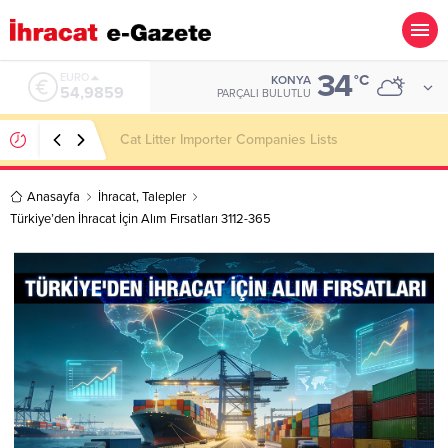
34
ALTIN
°C
KONYA
6.496,95
PARÇALI BULUTLU
Dining Room Furniture Importer Companies Lists
Anasayfa
İhracat
,
Talepler
Türkiye’den İhracat İçin Alım Fırsatları 3112-365