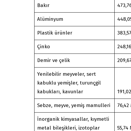
Bakır
473,7
Alüminyum
448,0
Plastik ürünler
383,5
Çinko
248,1
Demir ve çelik
209,6
Yenilebilir meyveler, sert
kabuklu yemişler, turunçgil
kabukları, kavunlar
191,0
Sebze, meyve, yemiş mamulleri
76,42
İnorganik kimyasallar, kıymetli
metal bileşikleri, izotoplar
55,74