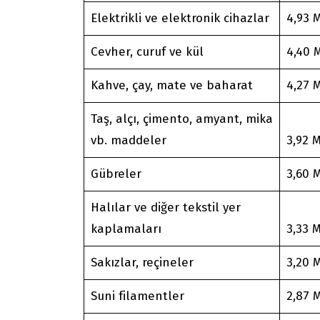
Elektrikli ve elektronik cihazlar
4,93 
Cevher, curuf ve kül
4,40 
Kahve, çay, mate ve baharat
4,27 
Taş, alçı, çimento, amyant, mika
vb. maddeler
3,92 
Gübreler
3,60 
Halılar ve diğer tekstil yer
kaplamaları
3,33 
Sakızlar, reçineler
3,20 
Suni filamentler
2,87 