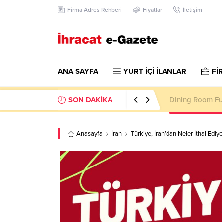
Firma Adres Rehberi
Fiyatlar
İletişim
ANA SAYFA
YURT İÇİ İLANLAR
Fİ
SON DAKİKA
Dining Room Fur
Anasayfa
İran
Türkiye, İran’dan Neler İthal Ediy