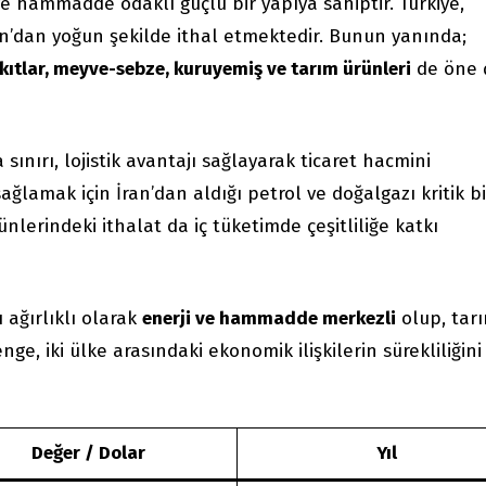
i ve hammadde odaklı güçlü bir yapıya sahiptir. Türkiye,
n’dan yoğun şekilde ithal etmektedir. Bunun yanında;
akıtlar, meyve-sebze, kuruyemiş ve tarım ürünleri
de öne 
 sınırı, lojistik avantajı sağlayarak ticaret hacmini
sağlamak için İran’dan aldığı petrol ve doğalgazı kritik bi
nlerindeki ithalat da iç tüketimde çeşitliliğe katkı
ı ağırlıklı olarak
enerji ve hammadde merkezli
olup, tar
ge, iki ülke arasındaki ekonomik ilişkilerin sürekliliğini
Değer / Dolar
Yıl