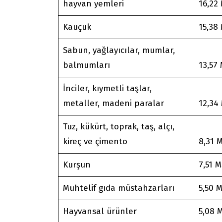
hayvan yemleri
16,22
Kauçuk
15,38
Sabun, yağlayıcılar, mumlar,
balmumları
13,57
İnciler, kıymetli taşlar,
metaller, madeni paralar
12,34
Tuz, kükürt, toprak, taş, alçı,
kireç ve çimento
8,31 
Kurşun
7,51 M
Muhtelif gıda müstahzarları
5,50 
Hayvansal ürünler
5,08 