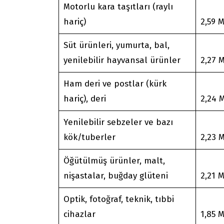
Motorlu kara taşıtları (raylı
hariç)
2,59 
Süt ürünleri, yumurta, bal,
yenilebilir hayvansal ürünler
2,27 
Ham deri ve postlar (kürk
hariç), deri
2,24 
Yenilebilir sebzeler ve bazı
kök/tuberler
2,23 
Öğütülmüş ürünler, malt,
nişastalar, buğday glüteni
2,21 
Optik, fotoğraf, teknik, tıbbi
cihazlar
1,85 