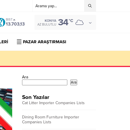
34
BIST
°C
KONYA
13.703,13
AZ BULUTLU
LERİ
PAZAR ARAŞTIRMASI
Ara
Ara
Son Yazılar
Cat Litter Importer Companies Lists
Dining Room Furniture Importer
Companies Lists