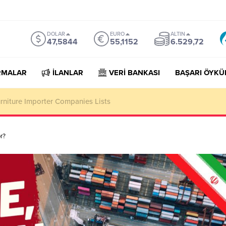
DOLAR
EURO
ALTIN
47,5844
55,1152
6.529,72
RMALAR
İLANLAR
VERİ BANKASI
BAŞARI ÖYKÜ
niture Importer Companies Lists
or?