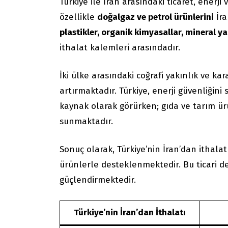
Türkiye ile İran arasındaki ticaret, enerj
özellikle
doğalgaz ve petrol ürünlerini
İra
plastikler, organik kimyasallar, mineral y
ithalat kalemleri arasındadır.
İki ülke arasındaki coğrafi yakınlık ve kara
artırmaktadır. Türkiye, enerji güvenliğini 
kaynak olarak görürken; gıda ve tarım ürü
sunmaktadır.
Sonuç olarak, Türkiye’nin İran’dan ithalat
ürünlerle desteklenmektedir. Bu ticari den
güçlendirmektedir.
Türkiye’nin İran’dan İthalatı