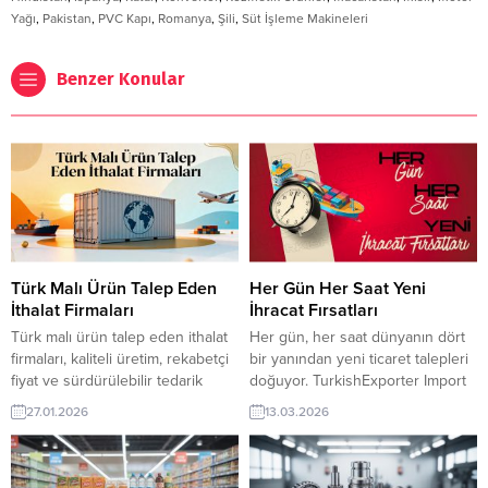
Yağı
,
Pakistan
,
PVC Kapı
,
Romanya
,
Şili
,
Süt İşleme Makineleri
Benzer Konular
Türk Malı Ürün Talep Eden
Her Gün Her Saat Yeni
İthalat Firmaları
İhracat Fırsatları
Türk malı ürün talep eden ithalat
Her gün, her saat dünyanın dört
firmaları, kaliteli üretim, rekabetçi
bir yanından yeni ticaret talepleri
fiyat ve sürdürülebilir tedarik
doğuyor. TurkishExporter Import
avantajlarıyla Türk ihracatçılarını
Export Trade Leads ile ihracatçılar
27.01.2026
13.03.2026
tercih ediyor. Güncel alım
güncel alıcı taleplerine hızlıca
talepleriyle yeni pazarlara
ulaşır, doğru firmalarla bağlantı
ulaşmak ve güvenilir alıcılarla
kurar ve yeni pazarlara açılma