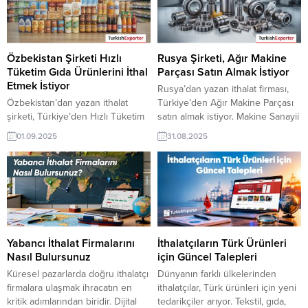
buluşmak için doğru adrestesiniz.
fırsatını yakalar. Günün Alım
Günün Alım Taleplerinden
Taleplerinden Bazıları: Martinik
Bazıları: Etiyopya Firması, Elektrik
Firması, Türkiye’den Tavuk But
Motoru Almak İstiyorBulgaristanlı
Talep EdiyorKübalı Şirket, Tam
Şirket, Siyah Zeytin İthal Etmek
Yağlı Süt Tozu...
Özbekistan Şirketi Hızlı
Rusya Şirketi, Ağır Makine
İstiyorLitvanya’dan Firma, Türk...
Tüketim Gıda Ürünlerini İthal
Parçası Satın Almak İstiyor
Etmek İstiyor
Rusya’dan yazan ithalat firması,
Özbekistan’dan yazan ithalat
Türkiye’den Ağır Makine Parçası
şirketi, Türkiye’den Hızlı Tüketim
satın almak istiyor. Makine Sanayii
Gıda Ürünü talep ediyor. Gıda
üreticisi olan Türk şirketler için
01.09.2025
31.08.2025
ürünleri üreticisi olan Türk
Rusya’dan gelen bu talep yeni bir
şirketler için Özbekistan’dan
ihracat pazarı olabilir. Bu alım
gelen bu talep yeni bir ihracat
ilanın detaylarına TurkishExporter
pazarı olabilir. Bu alım ilanın
/ VIP üyeleri cevap verebilir. ➤
detaylarına TurkishExporter / VIP
Talebin detaylarına buradan
üyeleri cevap verebilir. ➤ Talebin
ulaşabilirsiniz Tüm Makine Sanayii
detaylarına buradan ulaşabilirsiniz
Sistemleri İthalat
Tüm Gıda Ürünleri İthalat
TalepleriRusya’dan Gelen İthalat...
Yabancı İthalat Firmalarını
İthalatçıların Türk Ürünleri
TalepleriÖzbekistan’dan Gelen
Nasıl Bulursunuz
için Güncel Talepleri
İthalat Talepleri...
Küresel pazarlarda doğru ithalatçı
Dünyanın farklı ülkelerinden
firmalara ulaşmak ihracatın en
ithalatçılar, Türk ürünleri için yeni
kritik adımlarından biridir. Dijital
tedarikçiler arıyor. Tekstil, gıda,