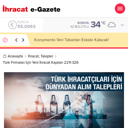
34
ALTIN
°C
KONYA
6.543,59
AZ BULUTLU
Kazakhstan Importer Companies Lists
Anasayfa
İhracat
,
Talepler
Türk Firmaları İçin Yeni İhracat Kapıları 2211-326