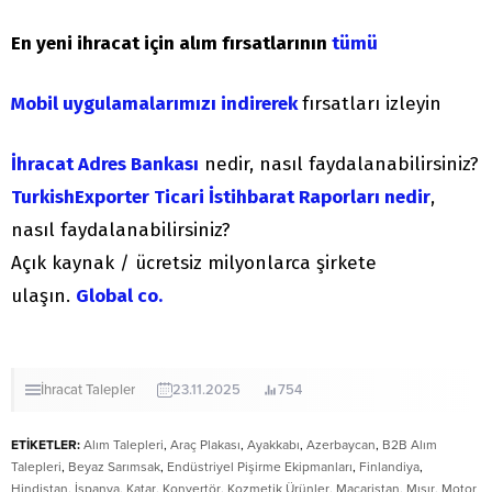
En yeni ihracat için alım fırsatlarının
tümü
Mobil uygulamalarımızı indirerek
fırsatları izleyin
İhracat Adres Bankası
nedir, nasıl faydalanabilirsiniz?
TurkishExporter Ticari İstihbarat Raporları nedir
,
nasıl faydalanabilirsiniz?
Açık kaynak / ücretsiz milyonlarca şirkete
ulaşın.
Global co.
İhracat
Talepler
23.11.2025
754
ETİKETLER:
Alım Talepleri
,
Araç Plakası
,
Ayakkabı
,
Azerbaycan
,
B2B Alım
Talepleri
,
Beyaz Sarımsak
,
Endüstriyel Pişirme Ekipmanları
,
Finlandiya
,
Hindistan
,
İspanya
,
Katar
,
Konvertör
,
Kozmetik Ürünler
,
Macaristan
,
Mısır
,
Motor