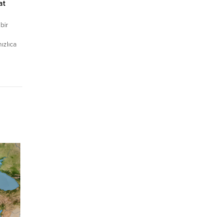
at
bir
hızlıca
i
rma ve
erinizi
erinden
den
ma,
..