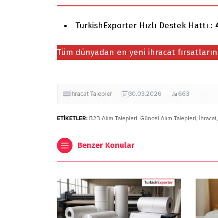
TurkishExporter Hızlı Destek Hattı :
Tüm dünyadan en yeni ihracat fırsatları
İhracat
Talepler
30.03.2026
663
ETİKETLER:
B2B Alım Talepleri
,
Güncel Alım Talepleri
,
İhracat
Benzer Konular