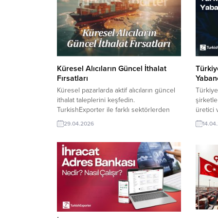
Küresel Alıcıların Güncel İthalat
Türkiy
Fırsatları
Yabanc
Küresel pazarlarda aktif alıcıların güncel
Türkiye
ithalat taleplerini keşfedin.
şirketl
TurkishExporter ile farklı sektörlerden
üretici
doğrulanmış fırsatlara hızlıca erişin, yeni
sunar. 
29.04.2026
14.04
iş bağlantıları kurun ve ihracat hacminizi
firma pr
sürdürülebilir şekilde büyütün. Günün
fırsatl
Alım Taleplerinden Bazıları: Fransa
Talepl
Şirketi, Türkiye’den Ceviz Masa İthal
Firması
EdecekSuudi Arabistan Firması, Fasulye
İstiyor
Tipi Koltuk Almak İstiyorTunuslu Firma,
Seccade
Türkiye’den Sondaj Makinesi Satın
Arabist
AlacakHollandalı...
İstiyorŞi