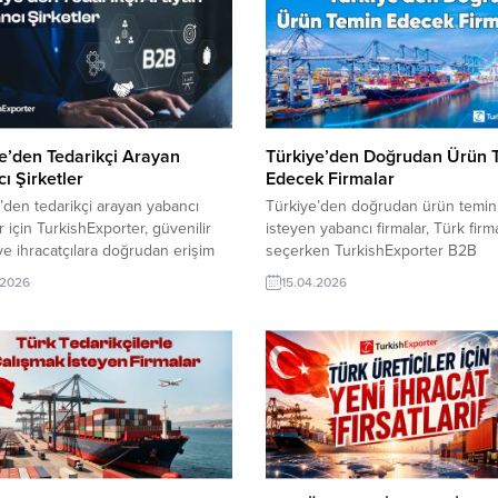
e’den Tedarikçi Arayan
Türkiye’den Doğrudan Ürün 
ı Şirketler
Edecek Firmalar
’den tedarikçi arayan yabancı
Türkiye’den doğrudan ürün temi
er için TurkishExporter, güvenilir
isteyen yabancı firmalar, Türk firma
 ve ihracatçılara doğrudan erişim
seçerken TurkishExporter B2B
Güncel alım talepleri, doğrulanmış
platformunu tercih ediyor. Sektörl
.2026
15.04.2026
ofilleri ve hızlı bağlantılarla yeni iş
özel güncel firma profilleri, doğru
arını hemen yakalayın. Güncel Alım
tedarikçiler ve yeni iş fırsatlarıyla 
erinden Seçmeler: Amerikan
süreçlerinizi bizimle kolaylaştırıp
, Kuru Yemiş İthalatı Yapmak
büyütün. Güncel Alım Taleplerind
Fransız Şirket, Türkiye’den
Seçmeler: Rusya Şirketi, Türkiye’
 Tedarikçisi ArıyorSuudi
Ham Fındık İthal Etmek İstiyorBAE 
an, Otel Ekipmanları Almak
Firması, Türk Malı Peştemal Almak.
li İthalat...