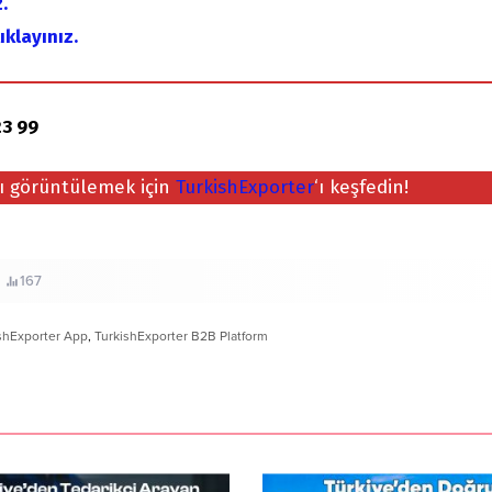
.
ıklayınız.
3 99
nı görüntülemek için
TurkishExporter
‘ı keşfedin!
167
shExporter App
,
TurkishExporter B2B Platform