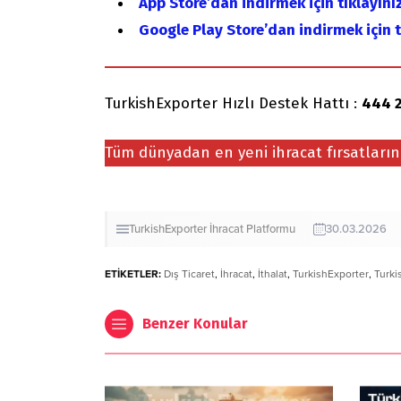
App Store’dan indirmek için tıklayınız
Google Play Store’dan indirmek için t
TurkishExporter Hızlı Destek Hattı :
444 2
Tüm dünyadan en yeni ihracat fırsatları
TurkishExporter İhracat Platformu
30.03.2026
ETİKETLER:
Dış Ticaret
,
İhracat
,
İthalat
,
TurkishExporter
,
Turki
Benzer Konular