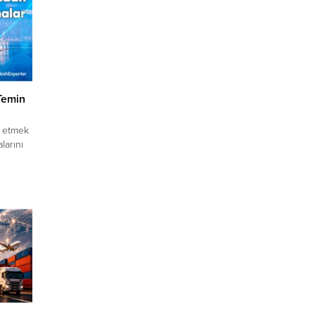
Temin
n etmek
larını
ere
lanmış
ihracat
en
den
İthalat
..