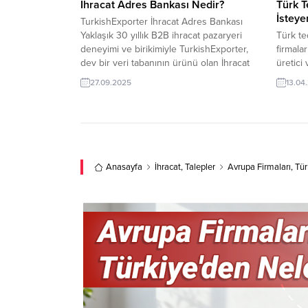
İhracat Adres Bankası Nedir?
Türk T
İsteye
TurkishExporter İhracat Adres Bankası
Yaklaşık 30 yıllık B2B ihracat pazaryeri
Türk te
deneyimi ve birikimiyle TurkishExporter,
firmala
dev bir veri tabanının ürünü olan İhracat
üretici
Adres Bankası’nı oluşturmuştur. Yüzlerce
buluştu
27.09.2025
13.04
ülke, binlerce sektör ve yüz binlerce
firma p
ithalatçı şirketi kapsayan bu veri deposu,
iş ortak
Türkiye’nin alanındaki tek adres
tek Tür
bankasıdır. İhracat Adres Bankası Nasıl
Taleple
Çalışır? Örneğin Gaziantep’te halı...
Şirketi
ArıyorK
Anasayfa
İhracat
,
Talepler
Avrupa Firmaları, Tür
Giyim Te