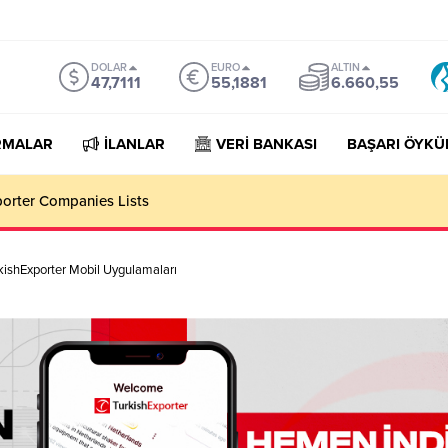
DOLAR
EURO
ALTIN
47,7111
55,1881
6.660,55
RMALAR
İLANLAR
VERİ BANKASI
BAŞARI ÖYKÜ
porter Companies Lists
kishExporter Mobil Uygulamaları