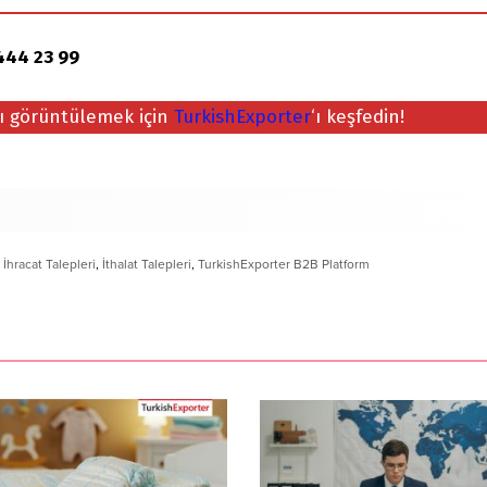
444 23 99
nı görüntülemek için
TurkishExporter
‘ı keşfedin!
,
İhracat Talepleri
,
İthalat Talepleri
,
TurkishExporter B2B Platform