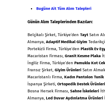
Bugüne Ait Tüm Alım Talepleri
Günün Alım Taleplerinden Bazıları:
Belçikalı Şirket, Türkiye’den
Tayt
Satın Al
Almanya,
Adaptif Medikal Giyim
Tedarikçi
Portekizli Firma, Türkiye’den
Plastik Ev Eş
Macaristan Firması,
Granit Kesme Plaka
İt
İngiliz Firma, Türkiye’den
Pamuklu Kot Cek
Fransız Şirket,
Giyim Ürünleri
Satın Almak 
Macaristanlı Firma,
Kadın Pantolon Tunik
İspanya Şirketi,
Ortopedik Destek Ürünler
Bosna Hersek Firması,
Sahne İskeleleri
İth
Almanya,
Led Duvar Aydınlatma Ürünleri