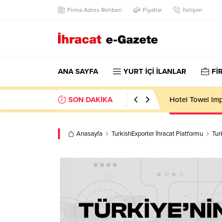
Firma Adres Rehberi
Fiyatlar
İletişim
ANA SAYFA
YURT İÇİ İLANLAR
Fİ
SON DAKİKA
Hotel Towel Im
Anasayfa
TurkishExporter İhracat Platformu
Tur