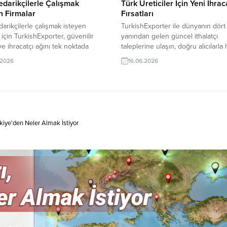
edarikçilerle Çalışmak
Türk Üreticiler İçin Yeni İhrac
n Firmalar
Fırsatları
darikçilerle çalışmak isteyen
TurkishExporter ile dünyanın dört 
r için TurkishExporter, güvenilir
yanından gelen güncel ithalatçı
 ve ihracatçı ağını tek noktada
taleplerine ulaşın, doğru alıcılarla 
rur. Sektörel filtreler, doğrulanmış
bağlantı kurun ve ihracat hacminiz
.2026
16.06.2026
rofilleri ve güncel taleplerle doğru
büyütün. Binlerce doğrulanmış fi
larına hızlı ve kalıcı erişim sunan
yeni iş fırsatıyla küresel pazarda y
k B2B platformu. Güncel Alım
güçlendirin. Yurt Dışı Alım Talepl
rinden Seçmeler: Avustralya
Bazıları: Malezyalı Şirket, Türkiye’
, Türkiye’den Kuşburnu Tedarikçisi
Üniforma İthal EdecekFilistinli Fir
anadalı Firma, Türkiye’den Erkek
Pizza Kutusu Satın Almak
kiye’den Neler Almak İstiyor
darikçileri...
İstiyorGuadeloupe Firması, Çocuk.