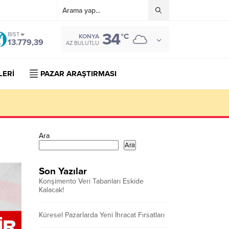
34
BIST
°C
KONYA
13.779,39
AZ BULUTLU
LERİ
PAZAR ARAŞTIRMASI
Ara
Ara
Son Yazılar
Konşimento Veri Tabanları Eskide
Kalacak!
Küresel Pazarlarda Yeni İhracat Fırsatları