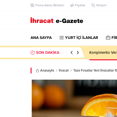
Firma Adres Rehberi
Fiyatlar
İletişim
ANA SAYFA
YURT İÇİ İLANLAR
Fİ
SON DAKİKA
Hotel Towel Im
Anasayfa
İhracat
Taze Fırsatlar Yeni İhracatlar