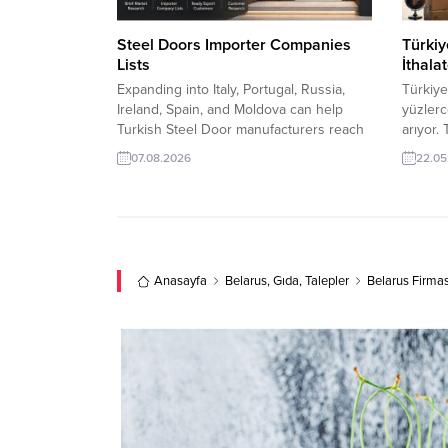
Steel Doors Importer Companies
Türki
Lists
İthalat
Expanding into Italy, Portugal, Russia,
Türkiye
Ireland, Spain, and Moldova can help
yüzlerce
Turkish Steel Door manufacturers reach
arıyor.
qualified construction companies,
alım ta
07.08.2026
22.05
building material distributors, project
firmalar
contractors, and wholesale buyers
yeni pa
across diverse international markets.
açılın.
Reliable importer company lists provide
Bazıları
valuable market insight, making it easier
Kumaş T
to identify potential buyers, distributors,
Türkiye
Anasayfa
Belarus
,
Gıda
,
Talepler
Belarus Firmas
and long-term business...