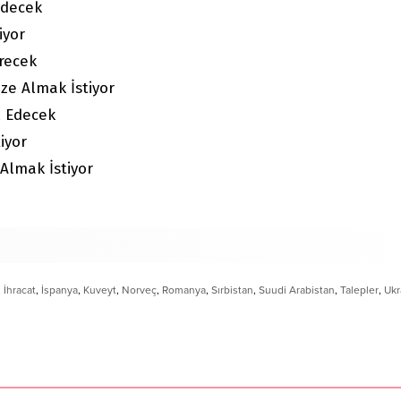
Edecek
iyor
irecek
bze Almak İstiyor
l Edecek
iyor
Almak İstiyor
,
İhracat
,
İspanya
,
Kuveyt
,
Norveç
,
Romanya
,
Sırbistan
,
Suudi Arabistan
,
Talepler
,
Ukr