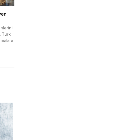
yen
nlerini
, Türk
irmalara
 yeni
ı,
si
stiyor
amaşırı