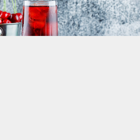
e Suyu İthal Etmek İstiyor
: Türk Üreticiler İçin İhracat Fırsatı