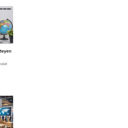
steyen
halat
arından
kiye’den
dviç
irması,
okak