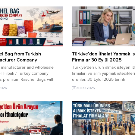
l Bag from Turkish
Türkiye’den İthalat Yapmak İ
acturer Company
Firmalar 30 Eylül 2025
h manufacturer and wholesale
Türkiye’den ürün almak isteyen it
r Filpak / Turkey company
firmaları ve alım yapmak istedikleri
es premium Raschel Bags with
ürünler. 30 Eylül 2025 tarihli
tive pricing, consistent quality,
TurkishExporter güncel alım ilanl
.2026
30.09.2025
t worldwide door-to-door delivery.
seçilmiştir. Tümü İngiliz firma, Tür
come low MOQ orders and
Tavan Arası Yalıtım Rulosu İthal
 flexible production, private label
EdecekFas Firması, Türk malı San
ns, and reliable export services to
Panel İthal Etmek İstiyorKaradağ F
e needs of importers,
Mobilya Hırdavatları İthal Etmek
utors, and wholesalers across
İstiyorRusya Firma, Türkiye’den S
Aydınlatma Direği İthal...