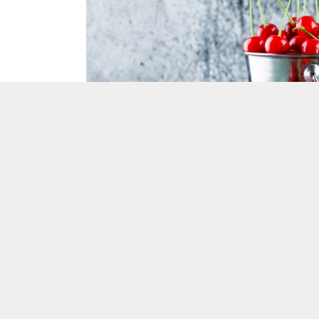
Belarus Firması, Büyük Miktarda Vişn
Belarus Firmasından Vişne Suyu Talebi