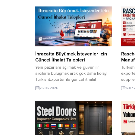
İhracatta Büyümek İsteyenler İçin
Rasche
Güncel İthalat Talepleri
Manuf
Yeni pazarlara açılmak ve güvenilir
Turkis
alıcılarla buluşmak artık çok daha kolay.
exporte
TurkishExporter ile güncel ithalat
suppli
taleplerine anında ulaşın, ürünlerinizi
competi
26.06.2026
17.07
dünya pazarına tanıtın ve ihracatınızı yeni
and fas
iş fırsatlarıyla büyütün. Doğru müşteriye
We wel
daha hızlı ulaşarak küresel ticarette
provide
avantaj kazanın. ⮩ Yüzlerce yeni ihracat
solutio
fırsatlarını görüntüleyin! İngiliz Şirket,
meet th
Türkiye’den Polar Kumaş İthalatıyla
distrib
İlgileniyorKenyalı...
global...