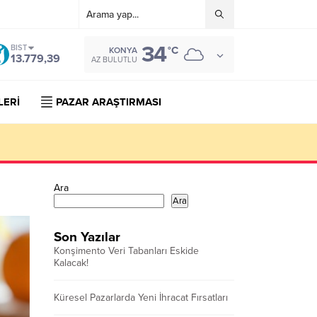
34
BIST
°C
KONYA
13.779,39
AZ BULUTLU
LERİ
PAZAR ARAŞTIRMASI
Ara
Ara
Son Yazılar
Konşimento Veri Tabanları Eskide
Kalacak!
Küresel Pazarlarda Yeni İhracat Fırsatları