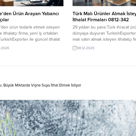
ye’den Ürün Arayan Yabancı
Türk Malı Ürünler Almak İste
çılar
İthalat Firmaları 0812-342
’den ürün tedarik etmek isteyen
29 yıldan bu yana Türk ihracat ürü
 ithalatçı firma, yeni iş ortakları
dünyaya duyuran TurkishExporter
 TurkishExporter ile güncel ithalat
malı satın almak isteyen ithalatçı f
leplerine ulaşın, doğrudan alıcı
hızlı ulaşmak için her gün onlarca
.2026
08.12.2025
la bağlantı kurun ve ihracatınızı
ilan yayınlıyor Almanya’dan İthalatç
zarlara taşıyın. Dünya pazarına
Türkiye’den PU Deri Çanta Üretici
 Yurt Dışı Alım Taleplerinden
Aranıyor Portekizli Alım Firması,
: Polonyalı İthalatçı, Merino Yün
Türkiye’den Kadın Etekleri Almak İ
edarikçisi ArıyorBAE’li Firma,
Gürcistan, Türkiye’den Çocuk İç Ç
’den Erkek Pijama İthal Etmek...
Almak İstiyor Faslı...
ı, Büyük Miktarda Vişne Suyu İthal Etmek İstiyor