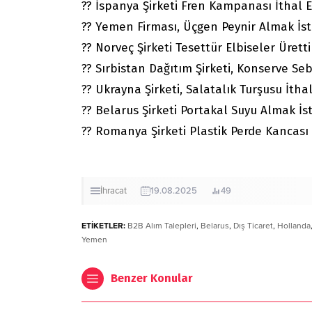
?? İspanya Şirketi Fren Kampanası İthal 
?? Yemen Firması, Üçgen Peynir Almak İst
?? Norveç Şirketi Tesettür Elbiseler Ürett
?? Sırbistan Dağıtım Şirketi, Konserve Se
?? Ukrayna Şirketi, Salatalık Turşusu İtha
?? Belarus Şirketi Portakal Suyu Almak İst
?? Romanya Şirketi Plastik Perde Kancası 
İhracat
19.08.2025
49
ETİKETLER:
B2B Alım Talepleri
,
Belarus
,
Dış Ticaret
,
Hollanda
Yemen
Benzer Konular