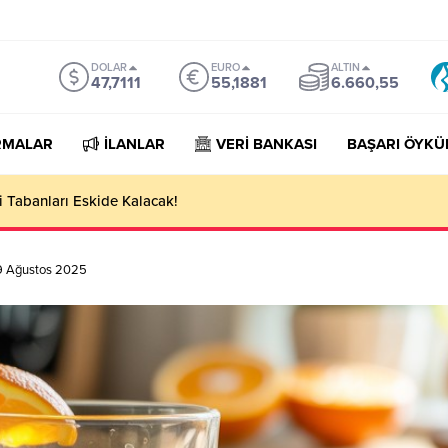
DOLAR
EURO
ALTIN
47,7111
55,1881
6.660,55
RMALAR
İLANLAR
VERİ BANKASI
BAŞARI ÖYKÜ
porter Companies Lists
 19 Ağustos 2025