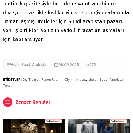
üretim kapasitesiyle bu talebe yanıt verebilecek
düzeyde. Özellikle kışlık giyim ve spor giyim alanında
uzmanlaşmış üreticiler için Suudi Arabistan pazarı
yeni iş birlikleri ve uzun vadeli ihracat anlaşmaları
için kapı aralıyor.
Giyim
Suudi Arabistan
06.09.2025
572
ETİKETLER:
Dış Ticaret
,
Fason Üretim
,
Giyim
,
İhracat
,
İthalat
,
Suudi Arabistan
,
Tekstil
Benzer Konular