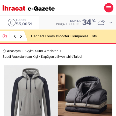
34
EURO
°C
KONYA
55,0051
PARÇALI BULUTLU
Canned Foods Importer Companies Lists
Anasayfa
Giyim
,
Suudi Arabistan
Suudi Arabistan’dan Kışlık Kapüşonlu Sweatshirt Talebi