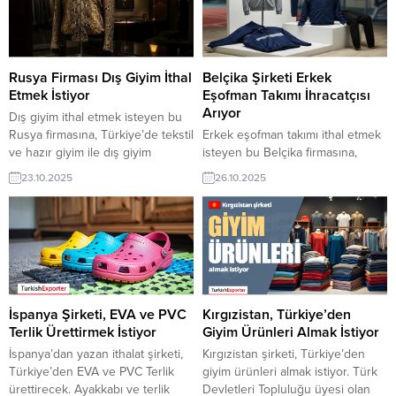
Rusya Firması Dış Giyim İthal
Belçika Şirketi Erkek
Etmek İstiyor
Eşofman Takımı İhracatçısı
Arıyor
Dış giyim ithal etmek isteyen bu
Rusya firmasına, Türkiye’de tekstil
Erkek eşofman takımı ithal etmek
ve hazır giyim ile dış giyim
isteyen bu Belçika firmasına,
üreticisi veya tedarikçisi olan
Türkiye’de tekstil ürünleri ve spor
23.10.2025
26.10.2025
ihracatçı firmalar teklif sunabilirler.
giyim ile eşofman takımı üreticisi
Yeni bir ihracat pazarı fırsatı olan
veya tedarikçisi olan ihracatçı
bu alım ilanının iletişim bilgilerine
firmalar teklif sunabilirler. Yeni bir
TurkishExporter VIP üyeleri ile TE
ihracat pazarı fırsatı olan bu alım
üyelik kredisi sahibi ihracat
ilanının iletişim bilgilerine
şirketleri erişebilmektedir. ➤ Bu
TurkishExporter VIP üyeleri ile TE
ithalat alım...
üyelik kredisi sahibi ihracat
şirketleri erişebilmektedir. ➤ Bu...
İspanya Şirketi, EVA ve PVC
Kırgızistan, Türkiye’den
Terlik Ürettirmek İstiyor
Giyim Ürünleri Almak İstiyor
İspanya’dan yazan ithalat şirketi,
Kırgızistan şirketi, Türkiye’den
Türkiye’den EVA ve PVC Terlik
giyim ürünleri almak istiyor. Türk
ürettirecek. Ayakkabı ve terlik
Devletleri Topluluğu üyesi olan