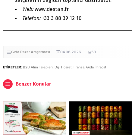
salçalarını dağıtan toptancı distribütör.
Web:
www.destan.fr
Telefon:
+33 3 88 39 12 10
Gıda
Pazar Araştırması
04.06.2026
53
ETİKETLER:
B2B Alım Talepleri
,
Dış Ticaret
,
Fransa
,
Gıda
,
İhracat
Benzer Konular