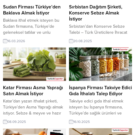
Sudan Firması Türkiye’den
Sırbistan Dağıtım Şirketi,
Baklava Almak İstiyor
Konserve Sebze Almak
İstiyor
Baklava ithal etmek isteyen bu
Sudan firmasına, Türkiye’de
Sırbistan’dan Konserve Sebze
geleneksel tatlılar ve unlu
Talebi – Türk Üreticilere İhracat
mamuller ile baklava üreticisi veya
Fırsatı Sırbistan merkezli bir
16.03.2026
20.08.2025
tedarikçisi olan ihracatçı firmalar
ithalatçı firma, Türkiye’den
teklif sunabilirler. Yeni bir ihracat
konserve sebze satın almak
pazarı fırsatı olan bu alım ilanının
istediğini bildirdi. Firma, gıda
iletişim bilgilerine TurkishExporter
ürünleri ithalatı ve dağıtımı
VIP üyeleri ile TE üyelik kredisi
konusunda uzman olup,
sahibi ihracat şirketleri
Türkiye’den güvenilir üretici ve
erişebilmektedir. ➤ Bu ithalat alım
tedarikçilerle çalışmayı hedefliyor.
talebinin...
Sırbistan, artan hazır gıda tüketimi
Katar Firması Asma Yaprağı
İspanya Firması Takviye Edici
ve pratik mutfak ürünlerine olan
Satın Almak İstiyor
Gıda İthalatı Talep Ediyor
ilgisi ile konserve...
Katar’dan yazan ithalat şirketi,
Takviye edici gıda ithal etmek
Türkiye’den Asma Yaprağı almak
isteyen bu İspanya firmasına,
istiyor. Sebze & meyve ve hazır
Türkiye’de sağlık ürünleri ve
gıda üreticisi olan Türk şirketler
besin takviyeleri ile takviye edici
08.09.2025
16.10.2025
için Katar’dan gelen bu talep yeni
gıda üreticisi veya tedarikçisi olan
bir ihracat pazarı olabilir. Bu alım
ihracatçı firmalar teklif sunabilirler.