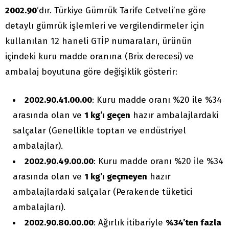
2002.90
‘dır. Türkiye Gümrük Tarife Cetveli’ne göre
detaylı gümrük işlemleri ve vergilendirmeler için
kullanılan 12 haneli GTİP numaraları, ürünün
içindeki kuru madde oranına (Brix derecesi) ve
ambalaj boyutuna göre değişiklik gösterir:
2002.90.41.00.00
: Kuru madde oranı %20 ile %34
arasında olan ve
1 kg’ı geçen
hazır ambalajlardaki
salçalar (Genellikle toptan ve endüstriyel
ambalajlar).
2002.90.49.00.00
: Kuru madde oranı %20 ile %34
arasında olan ve
1 kg’ı geçmeyen
hazır
ambalajlardaki salçalar (Perakende tüketici
ambalajları).
2002.90.80.00.00
: Ağırlık itibariyle
%34’ten fazla