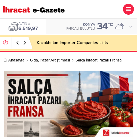
34
ALTIN
°C
KONYA
6.519,97
PARÇALI BULUTLU
Kazakhstan Importer Companies Lists
Anasayfa
Gıda
,
Pazar Araştırması
Salça İhracat Pazarı Fransa