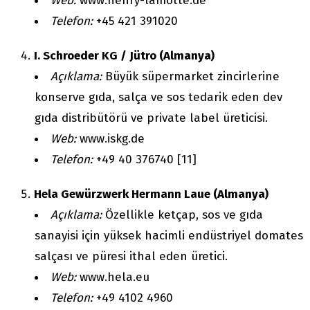
Web:
www.henry-lamotte.de
Telefon:
+45 421 391020
I. Schroeder KG / Jütro (Almanya)
Açıklama:
Büyük süpermarket zincirlerine
konserve gıda, salça ve sos tedarik eden dev
gıda distribütörü ve private label üreticisi.
Web:
www.iskg.de
Telefon:
+49 40 376740 [11]
Hela Gewürzwerk Hermann Laue (Almanya)
Açıklama:
Özellikle ketçap, sos ve gıda
sanayisi için yüksek hacimli endüstriyel domates
salçası ve püresi ithal eden üretici.
Web:
www.hela.eu
Telefon:
+49 4102 4960