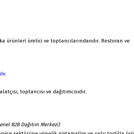
 ürünleri üretici ve toptancılarındandır. Restoran ve
.de
latçısı, toptancısı ve dağıtımcısıdır.
enel B2B Dağıtım Merkezi)
ice sektörüne yönelik nixtamalize ve unlu tortilla ürü