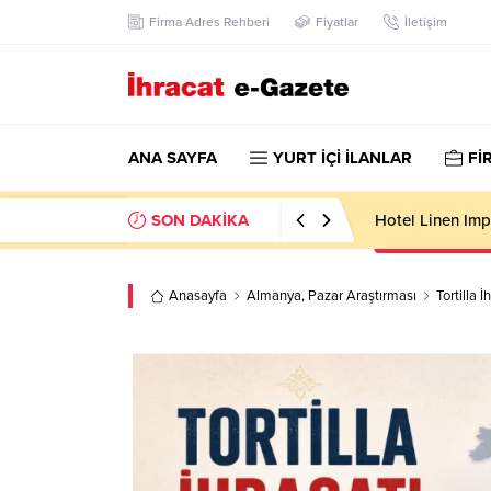
Firma Adres Rehberi
Fiyatlar
İletişim
ANA SAYFA
YURT İÇİ İLANLAR
Fİ
SON DAKİKA
Hotel Linen Imp
Anasayfa
Almanya
,
Pazar Araştırması
Tortilla 