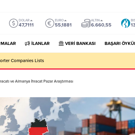
DOLAR
EURO
ALTIN
BI
47,7111
55,1881
6.660,55
1
RMALAR
İLANLAR
VERİ BANKASI
BAŞARI ÖYKÜ
orter Companies Lists
İhracatı ve Almanya İhracat Pazar Araştırması