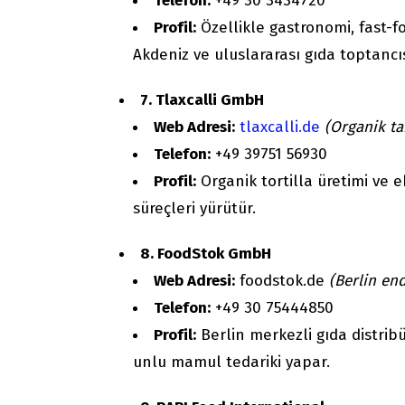
Telefon:
+49 30 3434720
Profil:
Özellikle gastronomi, fast-
Akdeniz ve uluslararası gıda toptancıs
7. Tlaxcalli GmbH
Web Adresi:
tlaxcalli.de
(Organik ta
Telefon:
+49 39751 56930
Profil:
Organik tortilla üretimi ve
süreçleri yürütür.
8. FoodStok GmbH
Web Adresi:
foodstok.de
(Berlin end
Telefon:
+49 30 75444850
Profil:
Berlin merkezli gıda distribüt
unlu mamul tedariki yapar.