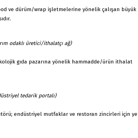
food ve dürüm/wrap işletmelerine yönelik çalışan büyük
ıdır.
rım odaklı üretici/ithalatçı ağ)
 ekolojik gıda pazarına yönelik hammadde/ürün ithalat
üstriyel tedarik portalı)
örü; endüstriyel mutfaklar ve restoran zincirleri için yen