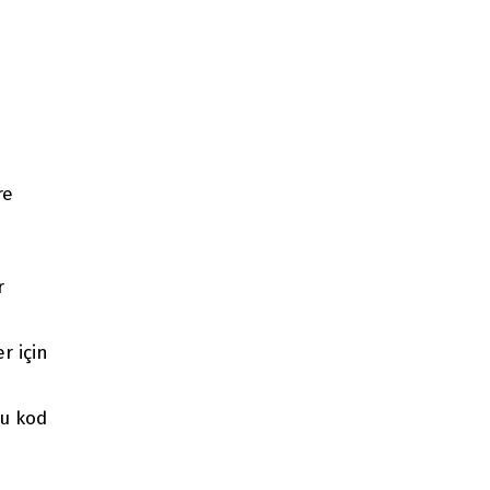
re
r
r için
bu kod