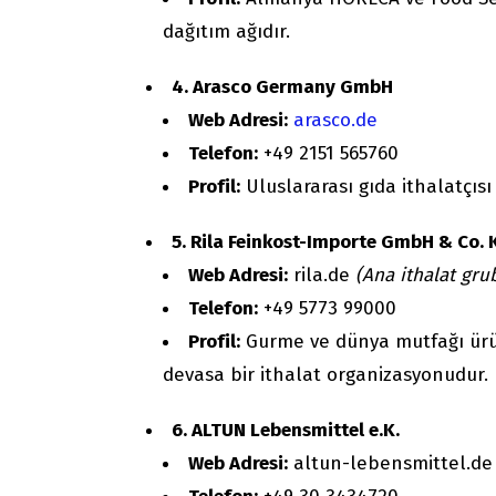
dağıtım ağıdır.
4. Arasco Germany GmbH
Web Adresi:
arasco.de
Telefon:
+49 2151 565760
Profil:
Uluslararası gıda ithalatçısı
5. Rila Feinkost-Importe GmbH & Co. 
Web Adresi:
rila.de
(Ana ithalat grub
Telefon:
+49 5773 99000
Profil:
Gurme ve dünya mutfağı ürü
devasa bir ithalat organizasyonudur.
6. ALTUN Lebensmittel e.K.
Web Adresi:
altun-lebensmittel.d