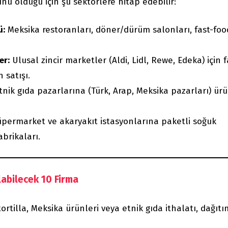
ünü olduğu için şu sektörlere hitap edebilir:
ü:
Meksika restoranları, döner/dürüm salonları, fast-foo
er:
Ulusal zincir marketler (Aldi, Lidl, Rewe, Edeka) için 
 satışı.
tnik gıda pazarlarına (Türk, Arap, Meksika pazarları) ür
permarket ve akaryakıt istasyonlarına paketli soğuk
brikaları.
labilecek 10 Firma
rtilla, Meksika ürünleri veya etnik gıda ithalatı, dağıtı