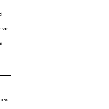
d
fason
ün
mı ve