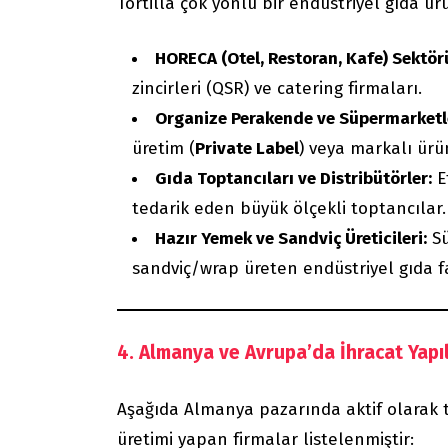
Tortilla çok yönlü bir endüstriyel gıda ür
HORECA (Otel, Restoran, Kafe) Sektör
zincirleri (QSR) ve catering firmaları.
Organize Perakende ve Süpermarketl
üretim (
Private Label
) veya markalı ürün
Gıda Toptancıları ve Distribütörler:
E
tedarik eden büyük ölçekli toptancılar.
Hazır Yemek ve Sandviç Üreticileri:
Sü
sandviç/wrap üreten endüstriyel gıda fa
4. Almanya ve Avrupa’da İhracat Yapı
Aşağıda Almanya pazarında aktif olarak to
üretimi yapan firmalar listelenmiştir: