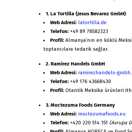
1. La Tortilla (Jesus Nevarez GmbH)
Web Adresi:
latortilla.de
Telefon:
+49 89 78582323
Profil:
Almanya’nın en köklü Meksika
toptancılara tedarik sağlar.
2. Ramirez Handels GmbH
Web Adresi:
ramirezhandels-gmbh
Telefon:
+49 176 43668430
Profil:
Otantik Meksika ürünleri itha
3. Moctezuma Foods Germany
Web Adresi:
moctezumafoods.eu
Telefon:
+420 220 514 151
(Avrupa G
Profil:
Almanya HORECA ve Food Serv