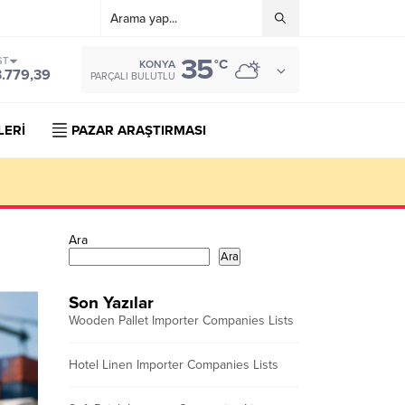
35
ST
°C
KONYA
3.779,39
PARÇALI BULUTLU
LERİ
PAZAR ARAŞTIRMASI
Ara
Ara
Son Yazılar
Wooden Pallet Importer Companies Lists
Hotel Linen Importer Companies Lists