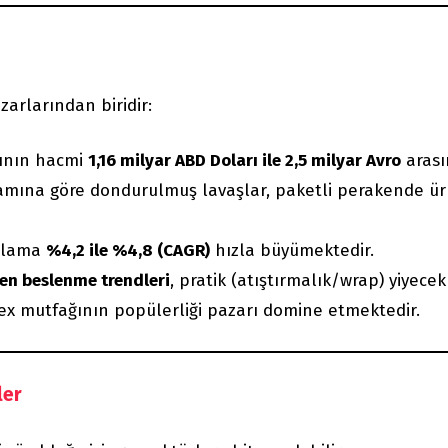
arlarından biridir:
rının hacmi
1,16 milyar ABD Doları ile 2,5 milyar Avro
arası
amına göre dondurulmuş lavaşlar, paketli perakende ür
talama
%4,2 ile %4,8 (CAGR)
hızla büyümektedir.
en beslenme trendleri
, pratik (atıştırmalık/wrap) yiyecek
ex mutfağının popülerliği pazarı domine etmektedir.
ler