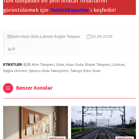
Tüm dünyadan en yeni ihracat fırsatlarını
görüntülemek için
TurkishExporter
‘ı keşfedin!
Gıda
Hazır Gıda
Lübnan
Sağlık
Talepler
02.06.2026
41
ETİKETLER:
B2B Alım Talepleri
,
Gıda
,
Hazır Gıda
,
İthalat Talepleri
,
Lübnan
,
Sağlık Ürünleri
,
Sporcu Gıda Takviyeleri
,
Takviye Edici Gıda
Benzer Konular