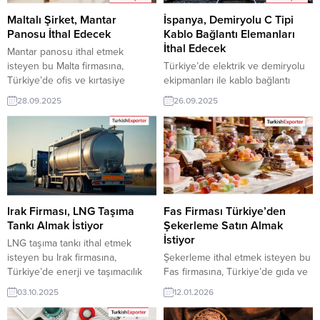
Maltalı Şirket, Mantar
İspanya, Demiryolu C Tipi
Panosu İthal Edecek
Kablo Bağlantı Elemanları
İthal Edecek
Mantar panosu ithal etmek
isteyen bu Malta firmasına,
Türkiye’de elektrik ve demiryolu
Türkiye’de ofis ve kırtasiye
ekipmanları ile kablo bağlantı
malzemeleri ile mantar panolar
elemanları üreticisi veya
28.09.2025
26.09.2025
üreticisi veya tedarikçisi olan
tedarikçisi olan ihracatçı firmalar
ihracatçı firmalar teklif sunabilirler.
için, İspanya’dan gelen demiryolu
Yeni bir ihracat pazarı fırsatı olan
C tipi kablo bağlantı elemanları
bu alım ilanının iletişim bilgilerine
ithalat talebi yeni bir ihracat pazarı
TurkishExporter VIP üyeleri ile TE
fırsatı sunuyor. Bu alım ilanının
üyelik kredisi sahibi ihracat
iletişim bilgilerine yalnızca
şirketleri erişebilmektedir. ➤ Bu
TurkishExporter VIP üyeleri ile TE
ithalat alım...
kredi sahibi üyelerimiz
Irak Firması, LNG Taşıma
Fas Firması Türkiye’den
erişebilmektedir. ➤ Talebin
Tankı Almak İstiyor
Şekerleme Satın Almak
detaylarına...
İstiyor
LNG taşıma tankı ithal etmek
isteyen bu Irak firmasına,
Şekerleme ithal etmek isteyen bu
Türkiye’de enerji ve taşımacılık
Fas firmasına, Türkiye’de gıda ve
ekipmanları ile taşıma tankı
pastacılık sanayi ile tatlı
03.10.2025
12.01.2026
üreticisi veya tedarikçisi olan
atıştırmalık üreticisi veya
ihracatçı firmalar teklif sunabilirler.
tedarikçisi olan ihracatçı firmalar