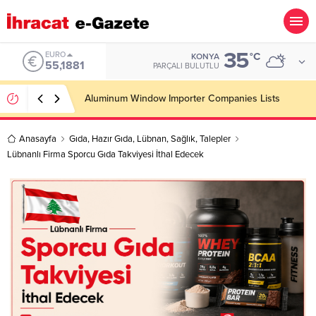
35
ALTIN
°C
KONYA
6.660,55
PARÇALI BULUTLU
Wooden Pallet Importer Companies Lists
Anasayfa
Gıda
,
Hazır Gıda
,
Lübnan
,
Sağlık
,
Talepler
Lübnanlı Firma Sporcu Gıda Takviyesi İthal Edecek