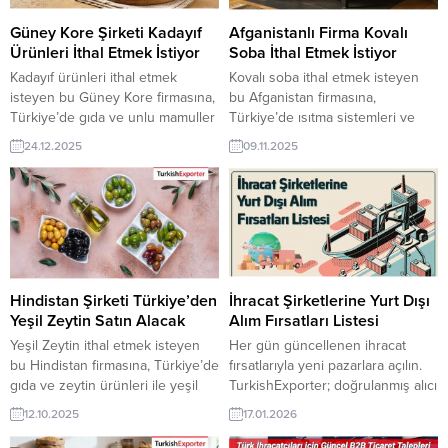
Güney Kore Şirketi Kadayıf
Afganistanlı Firma Kovalı
Ürünleri İthal Etmek İstiyor
Soba İthal Etmek İstiyor
Kadayıf ürünleri ithal etmek
Kovalı soba ithal etmek isteyen
isteyen bu Güney Kore firmasına,
bu Afganistan firmasına,
Türkiye’de gıda ve unlu mamuller
Türkiye’de ısıtma sistemleri ve
sanayi ile kadayıf üreticisi veya
metal imalat ile soba üreticisi veya
24.12.2025
09.11.2025
tedarikçisi olan ihracatçı firmalar
tedarikçisi olan ihracatçı firmalar
teklif sunabilirler. Yeni bir ihracat
teklif sunabilirler. Yeni bir ihracat
pazarı fırsatı olan bu alım ilanının
pazarı fırsatı olan bu alım ilanının
iletişim bilgilerine TurkishExporter
iletişim bilgilerine TurkishExporter
VIP üyeleri ile TE üyelik kredisi
VIP üyeleri ile TE üyelik kredisi
sahibi ihracat şirketleri
sahibi ihracat şirketleri
erişebilmektedir. ➤ Bu ithalat...
erişebilmektedir. ➤ Bu ithalat
alım...
Hindistan Şirketi Türkiye’den
İhracat Şirketlerine Yurt Dışı
Yeşil Zeytin Satın Alacak
Alım Fırsatları Listesi
Yeşil Zeytin ithal etmek isteyen
Her gün güncellenen ihracat
bu Hindistan firmasına, Türkiye’de
fırsatlarıyla yeni pazarlara açılın.
gıda ve zeytin ürünleri ile yeşil
TurkishExporter; doğrulanmış alıcı
zeytin üreticisi veya tedarikçisi
talepleri, sektör bazlı ilanlar ve
12.10.2025
17.01.2026
olan ihracatçı firmalar teklif
hedef ülke odaklı eşleştirmelerle
sunabilirler. Yeni bir ihracat pazarı
Türk ihracatçılarını dünyanın dört