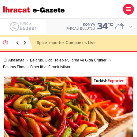
34
ALTIN
°C
KONYA
6.660,55
PARÇALI BULUTLU
Konşimento Veri Tabanları Eskide Kalacak!
Anasayfa
Belarus
,
Gıda
,
Talepler
,
Tarım ve Gıda Ürünleri
Belarus Firması Biber İthal Etmek İstiyor