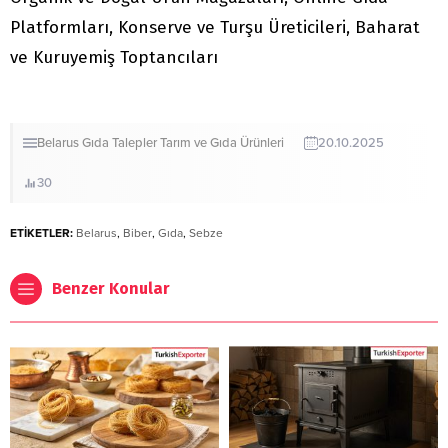
Platformları, Konserve ve Turşu Üreticileri, Baharat
ve Kuruyemiş Toptancıları
Belarus
Gıda
Talepler
Tarım ve Gıda Ürünleri
20.10.2025
30
ETİKETLER:
Belarus
,
Biber
,
Gıda
,
Sebze
Benzer Konular