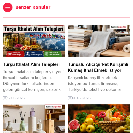
Benzer Konular
Turşu İthalat Alım Talepleri
Tunuslu Alıcı Şirket Karışımlı
Kumaş İthal Etmek İstiyor
Turşu ithalat alım talepleriyle yeni
ihracat fırsatlarını keşfedin.
Karışımlı kumaş ithal etmek
Dünyanın farklı ülkelerinden
isteyen bu Tunus firmasına,
gelen güncel kornişon, salatalık
Türkiye’de tekstil ve dokuma
ve çeşitli turşu talepleriyle Türk
sanayi ile kumaş üreticisi veya
12.06.2026
06.02.2026
üreticileri yeni alıcılara ulaşma
tedarikçisi olan ihracatçı firmalar
imkânı buluyor. TurkishExporter
teklif sunabilirler. Yeni bir ihracat
ile hedef pazarlara daha hızlı
pazarı fırsatı olan bu alım ilanının
erişin. Turşu İthalat Talepleri
iletişim bilgilerine TurkishExporter
ListesiGıda İthalatçı Alım Talepleri
VIP üyeleri ile TE üyelik kredisi
Listesi
sahibi ihracat şirketleri