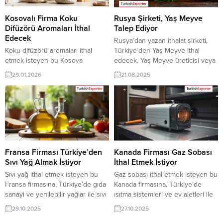
erişebilmektedir. ➤ Bu ithalat alım
talebinin...
Kosovalı Firma Koku
Rusya Şirketi, Yaş Meyve
Difüzörü Aromaları İthal
Talep Ediyor
Edecek
Rusya’dan yazan ithalat şirketi,
Koku difüzörü aromaları ithal
Türkiye’den Yaş Meyve ithal
etmek isteyen bu Kosova
edecek. Yaş Meyve üreticisi veya
firmasına, Türkiye’de kozmetik ve
tedarikçi Türk şirketler için yeni
29.01.2026
21.08.2025
esans sanayi ile koku aromaları
bir ihracat pazarı olabilir. Bu alım
üreticisi veya tedarikçisi olan
ilanın detaylarına TE / VIP üyeleri
ihracatçı firmalar teklif sunabilirler.
cevap verebilir. ? Talebin
Yeni bir ihracat pazarı fırsatı olan
detaylarına buradan
bu alım ilanının iletişim bilgilerine
ulaşabilirsiniz. Tüm Sebze ve
TurkishExporter VIP üyeleri ile TE
Meyve İthalat TalepleriRusya’dan
üyelik kredisi sahibi ihracat
Gelen İthalat Talepleri Yaş Meyve
şirketleri erişebilmektedir. ➤ Bu
satın alacak...
Fransa Firması Türkiye’den
Kanada Firması Gaz Sobası
ithalat...
Sıvı Yağ Almak İstiyor
İthal Etmek İstiyor
Sıvı yağ ithal etmek isteyen bu
Gaz sobası ithal etmek isteyen bu
Fransa firmasına, Türkiye’de gıda
Kanada firmasına, Türkiye’de
sanayi ve yenilebilir yağlar ile sıvı
ısıtma sistemleri ve ev aletleri ile
yağ üreticisi veya tedarikçisi olan
gaz sobası üreticisi veya
29.10.2025
27.10.2025
ihracatçı firmalar teklif sunabilirler.
tedarikçisi olan ihracatçı firmalar