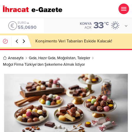
33
ALTIN
°C
KONYA
6.525,39
AÇIK
Kazakhstan Importer Companies Lists
Anasayfa
Gıda
,
Hazır Gıda
,
Moğolistan
,
Talepler
Moğol Firma Türkiye’den Şekerleme Almak İstiyor