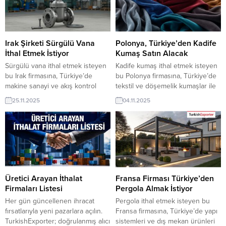
Irak Şirketi Sürgülü Vana
Polonya, Türkiye’den Kadife
İthal Etmek İstiyor
Kumaş Satın Alacak
Sürgülü vana ithal etmek isteyen
Kadife kumaş ithal etmek isteyen
bu Irak firmasına, Türkiye’de
bu Polonya firmasına, Türkiye’de
makine sanayi ve akış kontrol
tekstil ve döşemelik kumaşlar ile
ekipmanları ile vana üreticisi veya
velür kumaş üreticisi veya
25.11.2025
04.11.2025
tedarikçisi olan ihracatçı firmalar
tedarikçisi olan ihracatçı firmalar
teklif sunabilirler. Yeni bir ihracat
teklif sunabilirler. Yeni bir ihracat
pazarı fırsatı olan bu alım ilanının
pazarı fırsatı olan bu alım ilanının
iletişim bilgilerine TurkishExporter
iletişim bilgilerine TurkishExporter
VIP üyeleri ile TE üyelik kredisi
VIP üyeleri ile TE üyelik kredisi
sahibi ihracat şirketleri
sahibi ihracat şirketleri
erişebilmektedir. ➤ Bu ithalat...
erişebilmektedir. ➤ Bu ithalat
alım...
Üretici Arayan İthalat
Fransa Firması Türkiye’den
Firmaları Listesi
Pergola Almak İstiyor
Her gün güncellenen ihracat
Pergola ithal etmek isteyen bu
fırsatlarıyla yeni pazarlara açılın.
Fransa firmasına, Türkiye’de yapı
TurkishExporter; doğrulanmış alıcı
sistemleri ve dış mekan ürünleri