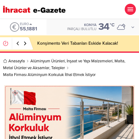
34
ALTIN
°C
KONYA
6.660,55
PARÇALI BULUTLU
Hotel Towel Importer Companies Lists
Anasayfa
Alüminyum Ürünleri
,
İnşaat ve Yapı Malzemeleri
,
Malta
,
Metal Ürünler ve Aksamlar
,
Talepler
Malta Firması Alüminyum Korkuluk İthal Etmek İstiyor