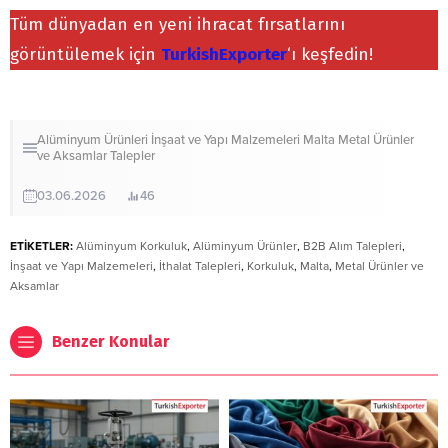
Tüm dünyadan en yeni ihracat fırsatlarını
görüntülemek için
TurkishExporter
‘ı keşfedin!
Alüminyum Ürünleri
İnşaat ve Yapı Malzemeleri
Malta
Metal Ürünler
ve Aksamlar
Talepler
03.06.2026
46
ETİKETLER:
Alüminyum Korkuluk
,
Alüminyum Ürünler
,
B2B Alım Talepleri
,
İnşaat ve Yapı Malzemeleri
,
İthalat Talepleri
,
Korkuluk
,
Malta
,
Metal Ürünler ve
Aksamlar
Benzer Konular