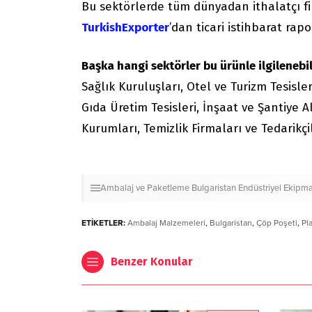
Bu sektörlerde tüm dünyadan ithalatçı f
TurkishExporter
’dan ticari istihbarat rapor
Başka hangi sektörler bu ürünle ilgilenebil
Sağlık Kuruluşları, Otel ve Turizm Tesisler
Gıda Üretim Tesisleri, İnşaat ve Şantiye A
Kurumları, Temizlik Firmaları ve Tedarikçi
Ambalaj ve Paketleme
Bulgaristan
Endüstriyel Ekipma
ETİKETLER:
Ambalaj Malzemeleri
,
Bulgaristan
,
Çöp Poşeti
,
Pl
Benzer Konular