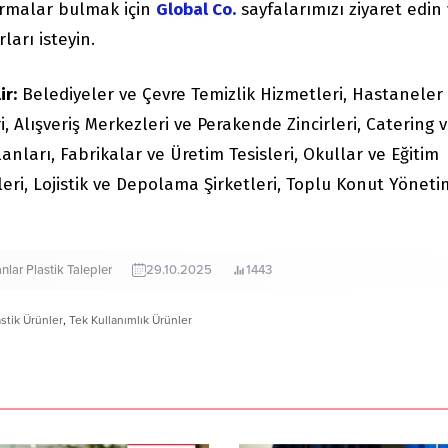
irmalar bulmak için
Global Co.
sayfalarımızı ziyaret edin
ları isteyin.
ir:
Belediyeler ve Çevre Temizlik Hizmetleri, Hastaneler
i, Alışveriş Merkezleri ve Perakende Zincirleri, Catering 
lanları, Fabrikalar ve Üretim Tesisleri, Okullar ve Eğitim
leri, Lojistik ve Depolama Şirketleri, Toplu Konut Yöneti
nlar
Plastik
Talepler
29.10.2025
1443
astik Ürünler
,
Tek Kullanımlık Ürünler