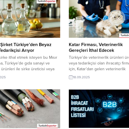
ı Şirket Türkiye’den Beyaz
Katar Firması, Veterinerlik
Tedarikçisi Arıyor
Gereçleri İthal Edecek
irke ithal etmek isteyen bu Mısır
Türkiye’de veterinerlik ürünleri üre
na, Türkiye’de gıda sanayi ve
veya tedarikçisi olan ihracatçı firm
 ürünleri ile sirke üreticisi veya
için, Katar’dan gelen veterinerlik
isi olan ihracatçı firmalar teklif
gereçleri ithalat talebi yeni bir ihr
2025
18.09.2025
rler. Yeni bir ihracat pazarı fırsatı
pazarı fırsatı sunuyor. Bu alım ilan
alım ilanının iletişim bilgilerine
iletişim bilgilerine yalnızca
Exporter VIP üyeleri ile TE üyelik
TurkishExporter VIP üyeleri ile TE
sahibi ihracat şirketleri
sahibi üyelerimiz erişebilmektedir
mektedir. ➤ Bu ithalat alım...
Talebin detaylarına buradan
ulaşabilirsiniz. Tüm Veterinerlik
Ürünleri İthalat TalepleriKatar’dan
İthalat Talepleri Veterinerlik...