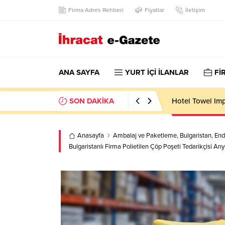
Firma Adres Rehberi
Fiyatlar
İletişim
ANA SAYFA
YURT İÇİ İLANLAR
Fİ
SON DAKİKA
Hotel Towel Im
Anasayfa
Ambalaj ve Paketleme
,
Bulgaristan
,
End
Bulgaristanlı Firma Polietilen Çöp Poşeti Tedarikçisi Arıy