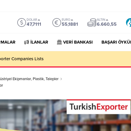
DOLAR
EURO
ALTIN
47,7111
55,1881
6.660,55
RMALAR
İLANLAR
VERİ BANKASI
BAŞARI ÖYKÜ
porter Companies Lists
üstriyel Ekipmanlar
,
Plastik
,
Talepler
or