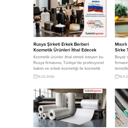
Rusya Şirketi Erkek Berberi
Mısırl
Kozmetik Ürünleri İthal Edecek
Sirke 
Kozmetik ürünler ithal etmek isteyen bu
Beyaz s
Rusya firmasına, Türkiye’de profesyonel
firması
bakım ve erkek kozmetiği ile kozmetik
temizlik
ürünler üreticisi veya tedarikçisi olan
tedarikç
13.03.2026
16.11.
ihracatçı firmalar teklif sunabilirler. Yeni
sunabili
bir ihracat pazarı fırsatı olan bu alım
olan bu 
ilanının iletişim bilgilerine TurkishExporter
Turkish
VIP üyeleri ile TE üyelik kredisi sahibi
kredisi 
ihracat şirketleri erişebilmektedir. ➤ Bu
erişebil
ithalat...