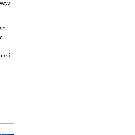
 veya
 ve
ve
mleri