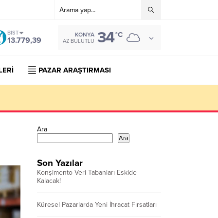
34
BIST
°C
KONYA
13.779,39
AZ BULUTLU
LERİ
PAZAR ARAŞTIRMASI
Ara
Ara
Son Yazılar
Konşimento Veri Tabanları Eskide
Kalacak!
Küresel Pazarlarda Yeni İhracat Fırsatları