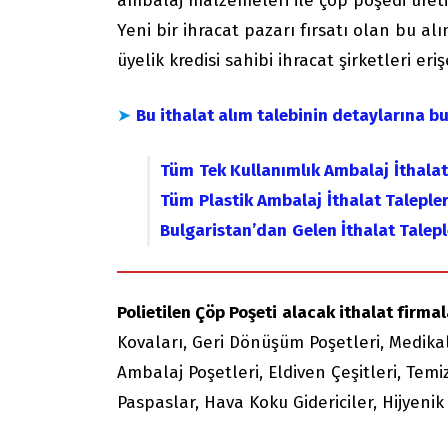
ambalaj malzemeleri ile çöp poşedi üretici
Yeni bir ihracat pazarı fırsatı olan bu alı
üyelik kredisi sahibi ihracat şirketleri eri
➤
Bu ithalat alım talebinin detaylarına b
Tüm
Tek Kullanımlık Ambalaj
İthalat
Tüm
Plastik Ambalaj
İthalat Talepler
Bulgaristan’dan
Gelen İthalat Talepl
Polietilen Çöp Poşeti
alacak ithalat firmala
Kovaları, Geri Dönüşüm Poşetleri, Medikal A
Ambalaj Poşetleri, Eldiven Çeşitleri, Temi
Paspaslar, Hava Koku Gidericiler, Hijyenik