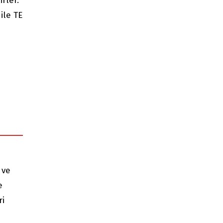
rler.
ile TE
 ve
e
ri