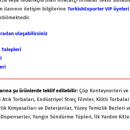
si veya tedarikçisi olan ihracatçı firmalar teklif sunabili
m ilanının iletişim bilgilerine
TurkishExporter VIP üyeleri
şebilmektedir.
uradan ulaşabilirsiniz
 Talepleri
i
eri
rına şu ürünlerde teklif edilebilir:
Çöp Konteynerleri ve
tık Torbaları, Endüstriyel Streç Filmler, Kilitli Torbalar
zlik Kimyasalları ve Deterjanlar, Yüzey Temizlik Bezleri v
 Dispenserler, Yangın Söndürme Tüpleri, İlk Yardım Kitle