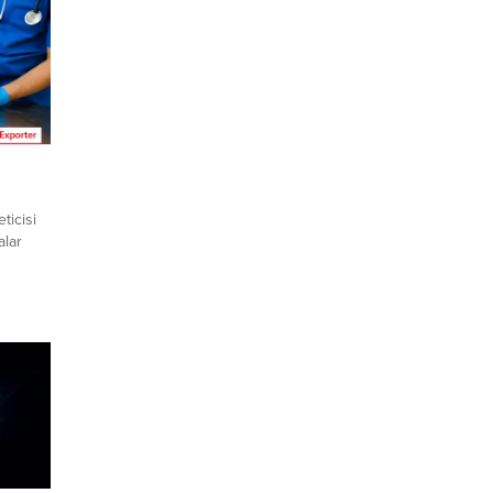
ticisi
alar
acat
ının
 kredi
. ➤
 Gelen