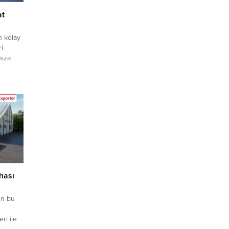
at
n kolay
ri
nıza
ak için
hem
ir. İşin
ıkı
urada,
hası
en bu
ri ile