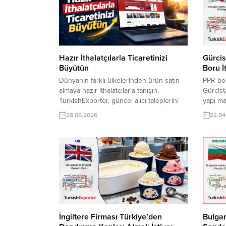
Hazır İthalatçılarla Ticaretinizi
Gürcis
Büyütün
Boru İ
Dünyanın farklı ülkelerinden ürün satın
PPR bor
almaya hazır ithalatçılarla tanışın.
Gürcist
TurkishExporter, güncel alıcı taleplerini
yapı ma
doğrudan firmanıza ulaştırarak yeni
ürünleri
28.06.2026
22.04
ihracat fırsatlarını yakalamanızı sağlar.
olan ihr
Doğru müşterilere daha hızlı ulaşın, yeni
Yeni bir
pazarlara açılın ve ihracat hacminizi
ilanının
güvenle büyütün. ⮩ Yüzlerce yeni
VIP üyel
ihracat fırsatlarını görüntüleyin! Filistinli
ihracat 
Firma, Okul Mobilyası Satın Almak
İstiyorBulgaristanlı Şirket, Kraft Gıda...
İngiltere Firması Türkiye’den
Bulgar