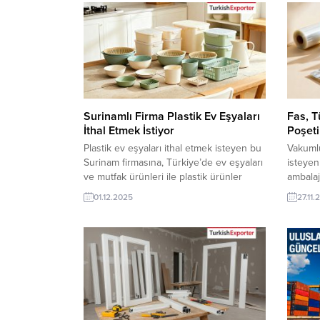
TurkishExporter VIP üyeleri ile TE üyelik
bilgile
kredisi sahibi ihracat şirketleri
TE üyeli
erişebilmektedir. ➤ Bu ithalat alım...
erişebil
Surinamlı Firma Plastik Ev Eşyaları
Fas, 
İthal Etmek İstiyor
Poşeti
Plastik ev eşyaları ithal etmek isteyen bu
Vakumlu
Surinam firmasına, Türkiye’de ev eşyaları
isteyen
ve mutfak ürünleri ile plastik ürünler
ambalaj
üreticisi veya tedarikçisi olan ihracatçı
ambalaj
01.12.2025
27.11.
firmalar teklif sunabilirler. Yeni bir ihracat
olan ihr
pazarı fırsatı olan bu alım ilanının iletişim
Yeni bir
bilgilerine TurkishExporter VIP üyeleri ile
ilanının
TE üyelik kredisi sahibi ihracat şirketleri
VIP üyel
erişebilmektedir. ➤ Bu...
ihracat 