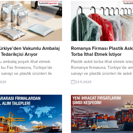
rine TurkishExporter VIP üyeleri ile
sunabilirler. Yeni bir ihracat pazarı 
k kredisi sahibi ihracat şirketleri
olan bu alım ilanının iletişim bilgile
mektedir. ➤ Bu ithalat alım...
TurkishExporter VIP üyeleri ile TE
kredisi sahibi ihracat şirketleri
erişebilmektedir. ➤ Bu ithalat...
Türkiye’den Vakumlu Ambalaj
Romanya Firması Plastik Askı
 Tedarikçisi Arıyor
Torba İthal Etmek İstiyor
 ambalaj poşeti ithal etmek
Plastik askılı torba ithal etmek ist
 bu Fas firmasına, Türkiye’de
Romanya firmasına, Türkiye’de am
 sanayi ve plastik ürünleri ile
sanayi ve plastik ürünleri ile askılı
 poşeti üreticisi veya tedarikçisi
üreticisi veya tedarikçisi olan ihra
2025
23.11.2025
acatçı firmalar teklif sunabilirler.
firmalar teklif sunabilirler. Yeni bir
 ihracat pazarı fırsatı olan bu alım
pazarı fırsatı olan bu alım ilanının i
 iletişim bilgilerine TurkishExporter
bilgilerine TurkishExporter VIP üye
eri ile TE üyelik kredisi sahibi
TE üyelik kredisi sahibi ihracat şir
şirketleri erişebilmektedir. ➤ Bu...
erişebilmektedir. ➤ Bu...