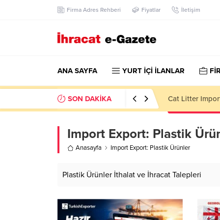
Firma Adres Rehberi
Fiyatlar
İletişim
ANA SAYFA
YURT İÇİ İLANLAR
Fİ
SON DAKİKA
Dining Room Fur
Import Export:
Plastik Ürü
Anasayfa
Import Export: Plastik Ürünler
Plastik Ürünler İthalat ve İhracat Talepleri