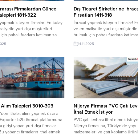
rarası Firmalardan Güncel
Dış Ticaret Şirketlerine İhrac
alepleri 1811-322
Fırsatları 1411-318
 yapmak isteyen firmalar! En kolay
İhracat yapmak isteyen firmalar! E
aliyetle yurt dışı müşterileri
ve en maliyetle yurt dışı müşterile
için pahalı fuarlara katılmanıza
bulmak için pahalı fuarlara katılma
ok. Pazar araştırması yapmak için
gerek yok. Pazar araştırması yapm
2025
14.11.2025
a ülkeye seyahat etmekte hem
onlarca ülkeye seyahat etmekte 
ve hem de yorucu bir süreçtir. İşin
pahalı ve hem de yorucu bir süreçt
 TurkishExporter üyesi olup sıkı
kolayı, TurkishExporter üye olup s
r. Her gün yüzlerce fırsat burada,
takiptir. Her gün yüzlerce fırsat b
dır.. 18 Kasım 2025...
aşağıdadır.. 14 Kasım...
t Alım Talepleri 3010-303
Nijerya Firması PVC Çatı Lev
İthal Etmek İstiyor
’den ithalat alımı yapmak üzere
Exporter b2b ihracat platformuna
PVC çatı levhası ithal etmek istey
nı girişi yapan yurt dışı firmalar
Nijerya firmasına, Türkiye’de yapı
 Bu yabancı firmaların ithal etmek
malzemeleri ve çatı kaplama ürünle