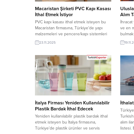
Macaristan Şirketi PVC Kapı Kasası
Ulusla
İthal Etmek İstiyor
Alım T
PVC kapı kasası ithal etmek isteyen bu
İhracat
Macaristan firmasına, Türkiye’de yapı
ve en m
malzemeleri ve pencere/kapı sistemleri
bulmak 
ile kapı kasası üreticisi veya tedarikçisi
gerek y
23.11.2025
19.11.
olan ihracatçı firmalar teklif sunabilirler.
onlarc
Yeni bir ihracat pazarı fırsatı olan bu alım
pahalı 
ilanının iletişim bilgilerine TurkishExporter
kolayı,
VIP üyeleri ile TE üyelik kredisi sahibi
takipti
ihracat şirketleri erişebilmektedir. ➤ Bu...
aşağıda
İtalya Firması Yeniden Kullanılabilir
İthala
Plastik Bardak İthal Edecek
Türkiye
Yeniden kullanılabilir plastik bardak ithal
Turkish
etmek isteyen bu İtalya firmasına,
alım ila
Türkiye’de plastik ürünler ve servis
listesi.