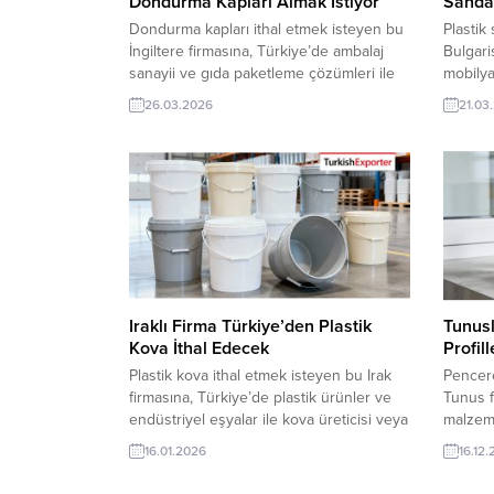
Dondurma Kapları Almak İstiyor
Sandal
Dondurma kapları ithal etmek isteyen bu
Plastik
İngiltere firmasına, Türkiye’de ambalaj
Bulgari
sanayii ve gıda paketleme çözümleri ile
mobilya
dondurma kapları üreticisi veya
sandaly
26.03.2026
21.03
tedarikçisi olan ihracatçı firmalar teklif
ihracatç
sunabilirler. Yeni bir ihracat pazarı fırsatı
bir ihra
olan bu alım ilanının iletişim bilgilerine
ilanının
TurkishExporter VIP üyeleri ile TE üyelik
VIP üyel
kredisi sahibi ihracat şirketleri
ihracat
erişebilmektedir. ➤ Bu...
ithalat a
Iraklı Firma Türkiye’den Plastik
Tunusl
Kova İthal Edecek
Profill
Plastik kova ithal etmek isteyen bu Irak
Pencere
firmasına, Türkiye’de plastik ürünler ve
Tunus f
endüstriyel eşyalar ile kova üreticisi veya
malzeme
tedarikçisi olan ihracatçı firmalar teklif
üreticis
16.01.2026
16.12
sunabilirler. Yeni bir ihracat pazarı fırsatı
firmalar
olan bu alım ilanının iletişim bilgilerine
pazarı f