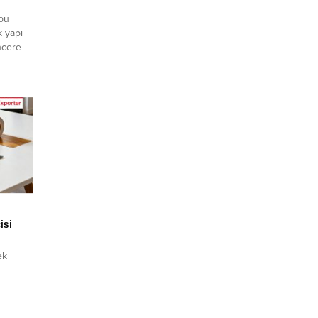
bu
k yapı
ncere
catçı
 ihracat
letişim
leri ile
ketleri
isi
ek
zemeleri
eya
klif