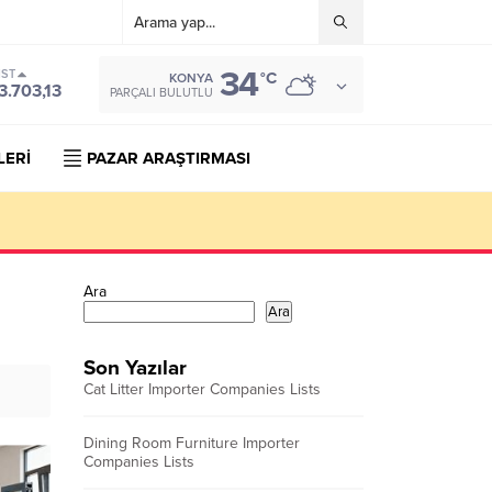
34
IST
°C
KONYA
3.703,13
PARÇALI BULUTLU
LERİ
PAZAR ARAŞTIRMASI
Ara
Ara
Son Yazılar
Cat Litter Importer Companies Lists
Dining Room Furniture Importer
Companies Lists