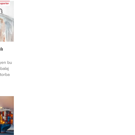
fırsatı
rine
 üyelik
lı
eyen bu
balaj
 torba
catçı
 ihracat
letişim
leri ile
ketleri