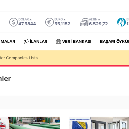
DOLAR
EURO
ALTIN
B
47,5844
55,1152
6.529,72
1
RMALAR
İLANLAR
VERİ BANKASI
BAŞARI ÖYKÜ
niture Importer Companies Lists
nler