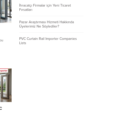
İhracatçı Firmalar için Yeni Ticaret
Fırsatları
Pazar Araştırması Hizmeti Hakkında
Üyelerimiz Ne Söylediler?
PVC Curtain Rail Importer Companies
bu
Lists
si veya
klif
fırsatı
rine
 üyelik
VC