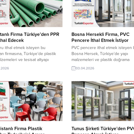
tanlı Firma Türkiye’den PPR
Bosna Hersekli Firma, PVC
thal Edecek
Pencere İthal Etmek İstiyor
u ithal etmek isteyen bu
PVC pencere ithal etmek isteyen 
an firmasına, Türkiye’de plastik
Bosna Hersek, Türkiye’de yapı
lzemeleri ve tesisat altyapı
malzemeleri ve plastik doğrama
 ile boru üreticisi veya tedarikçisi
sistemleri ile PVC pencere üretici
.2026
03.04.2026
acatçı firmalar teklif sunabilirler.
tedarikçisi olan ihracatçı firmalar te
 ihracat pazarı fırsatı olan bu alım
sunabilirler. Yeni bir ihracat pazarı 
 iletişim bilgilerine TurkishExporter
olan bu alım ilanının iletişim bilgile
eri ile TE üyelik kredisi sahibi
TurkishExporter VIP üyeleri ile TE
şirketleri erişebilmektedir. ➤ Bu...
kredisi sahibi ihracat şirketleri
erişebilmektedir. ➤ Bu...
istanlı Firma Plastik
Tunus Şirketi Türkiye’den P