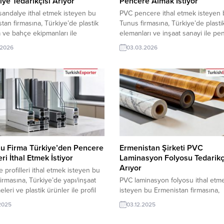
ye Tedarikçisi Arıyor
Pencere Almak İstiyor
 sandalye ithal etmek isteyen bu
PVC pencere ithal etmek isteyen 
stan firmasına, Türkiye’de plastik
Tunus firmasına, Türkiye’de plasti
 ve bahçe ekipmanları ile
elemanları ve inşaat sanayi ile pe
e üreticisi veya tedarikçisi olan
üreticisi veya tedarikçisi olan ihra
.2026
03.03.2026
ı firmalar teklif sunabilirler. Yeni
firmalar teklif sunabilirler. Yeni bir
cat pazarı fırsatı olan bu alım
pazarı fırsatı olan bu alım ilanının i
 iletişim bilgilerine TurkishExporter
bilgilerine TurkishExporter VIP üye
eri ile TE üyelik kredisi sahibi
TE üyelik kredisi sahibi ihracat şir
 şirketleri erişebilmektedir. ➤ Bu
erişebilmektedir. ➤ Bu ithalat...
lım...
u Firma Türkiye’den Pencere
Ermenistan Şirketi PVC
eri İthal Etmek İstiyor
Laminasyon Folyosu Tedarikç
Arıyor
 profilleri ithal etmek isteyen bu
irmasına, Türkiye’de yapı/inşaat
PVC laminasyon folyosu ithal etm
leri ve plastik ürünler ile profil
isteyen bu Ermenistan firmasına,
i veya tedarikçisi olan ihracatçı
Türkiye’de plastik ve ambalaj mal
.2025
03.12.2025
 teklif sunabilirler. Yeni bir ihracat
ile laminasyon folyosu üreticisi v
ırsatı olan bu alım ilanının iletişim
tedarikçisi olan ihracatçı firmalar te