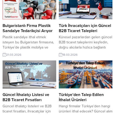
ülkeleri dahil edebilir ya da
bu alım ilanının iletişim bilgilerine
bazılarını dışarıda tutabilir. İthalat
TurkishExporter VIP üyeleri ile TE
ve İhracat Rakamları Balkan
üyelik kredisi sahibi ihracat
ülkeleri için genel toplam ithalat
şirketleri erişebilmektedir. ➤ Bu
ve ihracat...
ithalat...
Bulgaristanlı Firma Plastik
Türk İhracatçıları için Güncel
Sandalye Tedarikçisi Arıyor
B2B Ticaret Talepleri
Plastik sandalye ithal etmek
Küresel pazarlardan gelen güncel
isteyen bu Bulgaristan firmasına,
B2B ticaret taleplerini keşfedin,
Türkiye’de plastik mobilya ve
doğru alıcılarla hızlıca bağlantı
bahçe ekipmanları ile sandalye
kurun. TurkishExporter ile ihracat
21.03.2026
18.03.2026
üreticisi veya tedarikçisi olan
fırsatlarını kaçırmadan büyüyün,
ihracatçı firmalar teklif sunabilirler.
yeni pazarlara güvenle açılın ve
Yeni bir ihracat pazarı fırsatı olan
rekabette bir adım öne geçin.
bu alım ilanının iletişim bilgilerine
Günün Alım Taleplerinden
TurkishExporter VIP üyeleri ile TE
Bazıları: Güney Afrikalı Firma Ev
üyelik kredisi sahibi ihracat
Tekstili Ürünleri İthal
şirketleri erişebilmektedir. ➤ Bu
EdecekTunus Şirketi Türkiye’den
ithalat alım...
Bulgur İthal Etmek İstiyorBAE
Güncel İthalatçı Listesi ve
Türkiye’den Talep Edilen
Firması, Kamyon Yedek...
B2B Ticaret Fırsatları
İthalat Ürünleri
Güncel ithalatçı listeleri ve B2B
Hangi firmalar Türkiye’den hangi
ticaret fırsatları, ihracatçılar için
ürünleri ithal edecek? Güncel alım