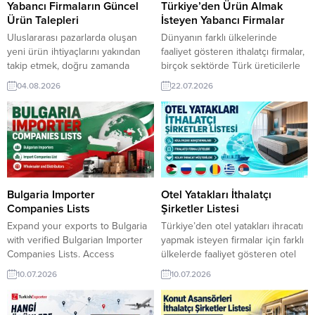
Yabancı Firmaların Güncel
Türkiye’den Ürün Almak
Ürün Talepleri
İsteyen Yabancı Firmalar
Uluslararası pazarlarda oluşan
Dünyanın farklı ülkelerinde
yeni ürün ihtiyaçlarını yakından
faaliyet gösteren ithalatçı firmalar,
takip etmek, doğru zamanda
birçok sektörde Türk üreticilerle
doğru alıcıyla buluşmanın en
iş birliği kurmayı hedefliyor.
04.08.2026
22.07.2026
önemli adımlarından biridir.
TurkishExporter‘da güncel satın
TurkishExporter üzerinden
alma taleplerini takip ederek
yayınlanan güncel talepler, farklı
ürünlerinize ilgi duyan potansiyel
sektörlerde faaliyet gösteren
alıcılara ulaşabilir, uluslararası
firmalara yeni ticaret fırsatları
pazarlarda markanızın
sunuyor. Şili Firması, Keten
görünürlüğünü artırabilirsiniz.
Nevresim Takımı Almak
İtalyan Firma, Oversize Tişört
İstiyorSudanlı Şirket, Türkiye’den
Satın Almak İstiyorUkrayna, Soğuk
Bulgaria Importer
Otel Yatakları İthalatçı
Soğan İthal Etmek İstiyorİsveç
Haddelenmiş Rulo Talep
Companies Lists
Şirketler Listesi
Distribütörü, Paketleme Makinesi
EdiyorSomali Şirketi, Buğday Unu
Expand your exports to Bulgaria
Türkiye’den otel yatakları ihracatı
Talep EdiyorIraklı...
Tedarikçisi ArıyorHindistanlı...
with verified Bulgarian Importer
yapmak isteyen firmalar için farklı
Companies Lists. Access
ülkelerde faaliyet gösteren otel
importers, wholesalers, and
yatakları ithalatçı şirket listeleri,
10.07.2026
10.07.2026
distributors across multiple
güvenilir alıcı bilgileri ve hedef
industries, identify reliable
pazar analizleri TurkishExporter
buyers, and connect with the
ile yeni ihracat fırsatlarına