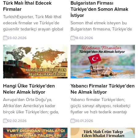
erişebilmektedir. ➤ Bu...
İstiyorBelçikalı Firma, Türkiye’de
Türk Malı İthal Edecek
Bulgaristan Firması
Çikolata Kalıbı...
Firmalar
Türkiye’den Somon Almak
İstiyor
TurkishExporter, Türk Malı ithal
edecek firmalar ve Türkiye’de
Somon ithal etmek isteyen bu
güvenilir tedarikçi arayan global
Bulgaristan firmasına, Türkiye’de
alıcılar için önemli bir fırsatlar
balık ve deniz ürünleri ile somon
23.02.2026
18.02.2026
sunuyor. TurkishExporter
üreticisi veya tedarikçisi olan
üzerinden güncel taleplere
ihracatçı firmalar teklif sunabilirler.
ulaşabilir, ihracatçılarla doğrudan
Yeni bir ihracat pazarı fırsatı olan
iletişime geçerek yeni pazarlara
bu alım ilanının iletişim bilgilerine
açılabilirsiniz. Hemen keşfedin!
TurkishExporter VIP üyeleri ile TE
Günün Alım Taleplerinden
üyelik kredisi sahibi ihracat
Bazıları: Bulgaristan Firma,
şirketleri erişebilmektedir. ➤ Bu
Türkiye’den Somon Almak
ithalat alım talebinin detaylarına...
Hangi Ülke Türkiye’den
Yabancı Firmalar Türkiye’den
İstiyorIrak Şirketi, Türkiye’den
Neler Almak İstiyor
Ne Almak İstiyor
Saplama Cıvata AlacakHollandalı
Avrupa’dan Orta Doğu’ya,
Yabancı firmalar Türkiye’den;
Şirket, Türkiye’de Reçel...
Afrika’dan Amerika’ya kadar
güçlü sanayi altyapısı, rekabetçi
birçok ülke Türkiye’den; gıda,
fiyatlar ve hızlı tedarik avantajı
tekstil, otomotiv, inşaat ve sanayi
sayesinde gıdadan makineye,
02.02.2026
30.01.2026
ürünleri talep ediyor. Güncel
tekstilden kimyaya geniş bir ürün
ithalat talepleriyle hangi ülke ne
yelpazesi talep ediyor. Türk
alıyor, ihracatçılar için fırsatları
üreticiler küresel pazarda