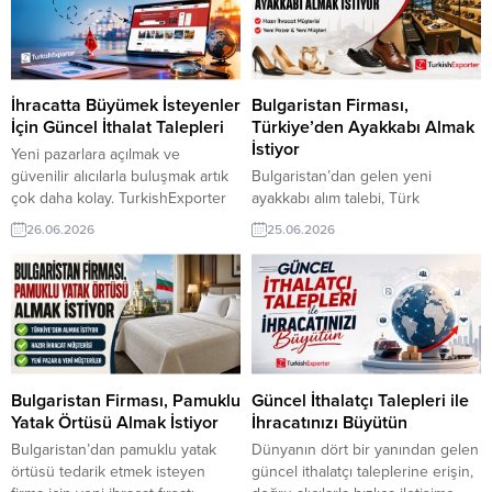
yeni iş bağlantıları kurabilir.
ulaşın, yeni pazarlara açılın ve
Hastane ekipmanları ithalat
ihracat hacminizi güvenle
talepleri
büyütün. ⮩ Yüzlerce yeni ihracat
fırsatlarını görüntüleyin! Filistinli
Firma, Okul Mobilyası Satın Almak
İhracatta Büyümek İsteyenler
Bulgaristan Firması,
İstiyorBulgaristanlı Şirket, Kraft
İçin Güncel İthalat Talepleri
Türkiye’den Ayakkabı Almak
Gıda...
İstiyor
Yeni pazarlara açılmak ve
güvenilir alıcılarla buluşmak artık
Bulgaristan’dan gelen yeni
çok daha kolay. TurkishExporter
ayakkabı alım talebi, Türk
ile güncel ithalat taleplerine
üreticileri için önemli bir ihracat
26.06.2026
25.06.2026
anında ulaşın, ürünlerinizi dünya
fırsatı sunuyor. Kadın, erkek ve
pazarına tanıtın ve ihracatınızı
çocuk ayakkabılarında tedarikçi
yeni iş fırsatlarıyla büyütün.
arayan Bulgar alıcılarla buluşmak,
Doğru müşteriye daha hızlı
yeni pazarlara açılmak ve ihracat
ulaşarak küresel ticarette avantaj
hacmini artırmak için
kazanın. ⮩ Yüzlerce yeni ihracat
TurkishExporter fırsatlarını
fırsatlarını görüntüleyin! İngiliz
değerlendirin. ➤ Talebin
Şirket, Türkiye’den Polar Kumaş
detaylarına buradan
Bulgaristan Firması, Pamuklu
Güncel İthalatçı Talepleri ile
İthalatıyla İlgileniyorKenyalı...
ulaşabilirsiniz.
Yatak Örtüsü Almak İstiyor
İhracatınızı Büyütün
Bulgaristan’dan pamuklu yatak
Dünyanın dört bir yanından gelen
örtüsü tedarik etmek isteyen
güncel ithalatçı taleplerine erişin,