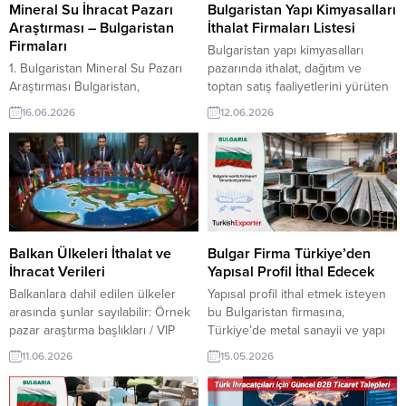
dünyadan yüz binlerce firma
binlerce firma adresi içeren
Mineral Su İhracat Pazarı
Bulgaristan Yapı Kimyasalları
adresi içeren sektör/şirketler
sektör/şirketler listelerinden
Araştırması – Bulgaristan
İthalat Firmaları Listesi
listelerinden...
sektörünüze uygun...
Firmaları
Bulgaristan yapı kimyasalları
1. Bulgaristan Mineral Su Pazarı
pazarında ithalat, dağıtım ve
Araştırması Bulgaristan,
toptan satış faaliyetlerini yürüten
Avrupa’nın jeotermal ve mineral
firmalar genel olarak özel
16.06.2026
12.06.2026
su kaynakları bakımından en
kimyasal distribütörleri (üreticilere
zengin ülkelerinden biridir. Yerel
hammadde ve katkı maddesi
pazar hem güçlü bir yerli üretime
sağlayanlar) ve büyük yapı
hem de özellikle premium,
malzemesi toptancıları (hazır
fonksiyonel ve aromalı sular
paketli yapı kimyasallarını
segmentinde sürekli büyüyen bir
şantiyelere ve marketlere
ithalat hacmine sahiptir. Pazarın
dağıtanlar) olarak ikiye
Mevcut Durumu ve Büyüme
ayrılmaktadır. Bulgaristan
Balkan Ülkeleri İthalat ve
Bulgar Firma Türkiye’den
Trendleri Tüketici Davranışları ve
pazarında ithalatçı ve distribütör
İhracat Verileri
Yapısal Profil İthal Edecek
Öne...
konumundaki en önemli firmalar
Balkanlara dahil edilen ülkeler
Yapısal profil ithal etmek isteyen
şunlardır: Global...
arasında şunlar sayılabilir: Örnek
bu Bulgaristan firmasına,
pazar araştırma başlıkları / VIP
Türkiye’de metal sanayii ve yapı
üyelere ücretsiz sağlanıyor Not:
malzemeleri ile yapısal profil
11.06.2026
15.05.2026
Bu liste kesin değildir; bazı
üreticisi veya tedarikçisi olan
coğrafyacılar ya da tarihçiler
ihracatçı firmalar teklif sunabilirler.
“Balkan ülkeleri” tanımına farklı
Yeni bir ihracat pazarı fırsatı olan