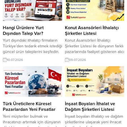
right business partners to grow
dönüşüyor. Türk ihracat
your international sales through
şirketlerine yönelik el çantaları
TurkishExporter. Bulgarian
ihracat pazar araştırması ve
Importers and RequestsBulgaria
yüzlerce ithalatçı firma, dağıtım
Companies Lists and SectorsAll
toptancısı hizmet şirket adresleri,
Hangi Ürünlere Yurt
Konut Asansörleri İthalatçı
Importers Lists:RFQ form for
iletişim bilgileri...
Dışından Talep Var?
Şirketler Listesi
Exporters and ImportersStocklot...
Yurt dışındaki ithalatçı firmaların
Konut Asansörleri İthalatçı
Türkiye’den tedarik etmek istediği
Şirketler Listesi ile dünyanın farklı
güncel ürün taleplerini keşfedin.
pazarlarında faaliyet gösteren alıcı
TurkishExporter‘da farklı
ve distribütör firmalara ulaşın.
10.07.2026
09.07.2026
ülkelerden gelen alım fırsatlarını
TurkishExporter, yeni ihracat
inceleyerek yeni müşterilere
fırsatlarını keşfetmeniz ve doğru
ulaşabilir, ihracatınızı büyütecek iş
müşterilerle bağlantı kurmanız
bağlantıları kurabilirsiniz. Yeni
için güncel veriler sunar. Türk
ihracat fırsatlarını keşfedin ve
ihracat şirketlerine yönelik konut
uluslararası müşterilerle tanışın.
asansörleri ihracat pazar
⮩ Yüzlerce yeni fırsattan
araştırması ve yüzlerce ithalatçı
diğerleri Fransız Firma,
firma, dağıtım toptancısı hizmet
Türk Üreticilere Küresel
İnşaat Boyaları İthalat ve
Türkiye’den Spor Giyim Satın
şirket adresleri, iletişim bilgileri...
Pazarlardan Yeni Fırsatlar
Dağıtım Şirketleri Listesi
Almak İstiyorArjantinli Şirket,
Yeni müşteriler bulmak ve
İnşaat boyaları ithalatçı ve dağıtım
Otomotiv...
ihracatınızı artırmak için dünyanın
şirketlerine ulaşarak yeni ihracat