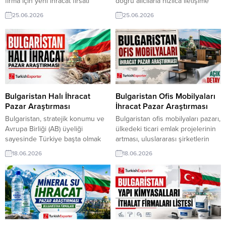
firma için yeni ihracat fırsatı
doğru alıcılarla hızlıca iletişime
yayınlandı. Ev tekstili üreticileri,
geçin ve ihracat hacminizi artırın.
25.06.2026
25.06.2026
doğrudan alıcı taleplerine
TurkishExporter ile yeni pazarlara
ulaşarak Bulgaristan pazarında
ulaşın, güvenilir müşteriler bulun
yeni iş bağlantıları kurabilir,
ve ihracatta sürdürülebilir
ihracat hacmini güvenilir ticaret
büyüme yakalayın. ⮩ Yüzlerce
fırsatlarıyla büyütebilir. İlan linki
yeni ihracat fırsatlarını
görüntüleyin! Almanya Firması,
Türkiye’den Şalvar Pantolon
Almak İstiyorSuudi Arabistan’dan
Bulgaristan Halı İhracat
Bulgaristan Ofis Mobilyaları
Alıcı, Çocuk Giyim Tedarikçisi
Pazar Araştırması
İhracat Pazar Araştırması
ArıyorPortekizli...
Bulgaristan, stratejik konumu ve
Bulgaristan ofis mobilyaları pazarı,
Avrupa Birliği (AB) üyeliği
ülkedeki ticari emlak projelerinin
sayesinde Türkiye başta olmak
artması, uluslararası şirketlerin
üzere küresel halı üreticileri için
Sofya, Filibe (Plovdiv) ve Varna
18.06.2026
18.06.2026
istikrarlı bir pazardır. Ülkede
gibi büyük şehirlerde ofis açması
gayrimenkul projelerinin ve
ve çalışma dinamiklerinin
turizm yatırımlarının (oteller,
değişmesiyle istikrarlı bir büyüme
restoranlar) devam etmesi, zemin
trendi yakalamıştır. Pazardaki
kaplama ve halı sektörüne yönelik
temel gelişmeler ve dinamikler şu
talebi canlı tutmaktadır.
şekildedir: TurkishExporter VIP
TurkishExporter VIP üyeleri! Tüm
üyeleri! Tüm dünyadan yüz