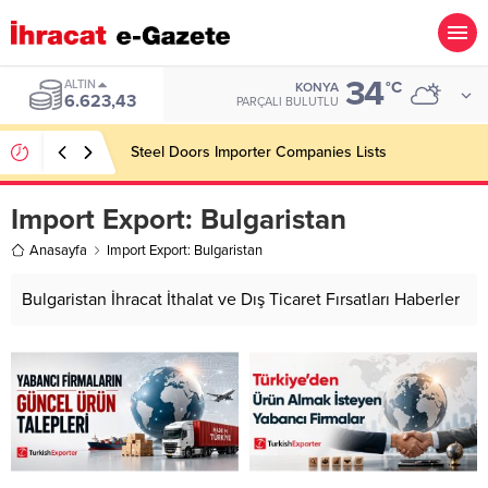
34
BIST
°C
KONYA
13.785,25
PARÇALI BULUTLU
Steel Doors Importer Companies Lists
Import Export:
Bulgaristan
Anasayfa
Import Export: Bulgaristan
Bulgaristan İhracat İthalat ve Dış Ticaret Fırsatları Haberler