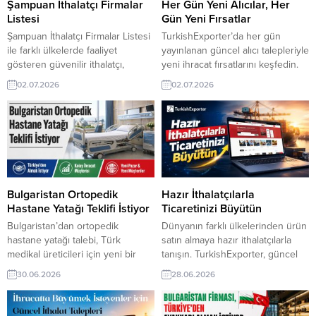
yüzlerce ithalatçı firma, dağıtım
ekipleri tarafından hazırlan ihracat
Şampuan İthalatçı Firmalar
Her Gün Yeni Alıcılar, Her
toptancısı hizmet şirket adresleri,
pazar araştırması
Listesi
Gün Yeni Fırsatlar
iletişim bilgileri ve ilgili oldukları...
raporlarına, TurkishExporter VIP
Şampuan İthalatçı Firmalar Listesi
TurkishExporter’da her gün
üyeleri ÜCRETSİZ olarak
ile farklı ülkelerde faaliyet
yayınlanan güncel alıcı talepleriyle
ulaşabilir....
gösteren güvenilir ithalatçı,
yeni ihracat fırsatlarını keşfedin.
distribütör ve toptancılara ulaşın.
Dünyanın farklı ülkelerinden
02.07.2026
02.07.2026
TurkishExporter, yeni ihracat
ithalatçılarla doğrudan iletişim
bağlantıları kurmanız ve hedef
kurun, yeni pazarlara açılın ve
pazarlarda alıcı bulmanız için
firmanızı global alıcılara ulaştırın.
güncel ticaret fırsatları sunar.
Her gün yeni alıcılar, her gün yeni
TurkishExporter VIP üyeleri
fırsatlar! ⮩ Yüzlerce yeni ihracat
Importer Lists / Databank
fırsatlarını görüntüleyin! Kenyalı
sekmesinden Şampuan İthalatçı
İthalatçı, Ultrason Jeli İthal Etmek
Firmalar Listelerini ücretsiz
İstiyorSuudi Şirketi, Türkiye’den
Bulgaristan Ortopedik
Hazır İthalatçılarla
indirebilirler. En yeni Kozmetik
Plaza...
Hastane Yatağı Teklifi İstiyor
Ticaretinizi Büyütün
ithalatçı alım talepleri...
Bulgaristan’dan ortopedik
Dünyanın farklı ülkelerinden ürün
hastane yatağı talebi, Türk
satın almaya hazır ithalatçılarla
medikal üreticileri için yeni bir
tanışın. TurkishExporter, güncel
ihracat fırsatı sunuyor. Hastane
alıcı taleplerini doğrudan
30.06.2026
28.06.2026
ekipmanları sektöründe faaliyet
firmanıza ulaştırarak yeni ihracat
gösteren firmalar, bu güncel alım
fırsatlarını yakalamanızı sağlar.
talebiyle Bulgaristan pazarında
Doğru müşterilere daha hızlı