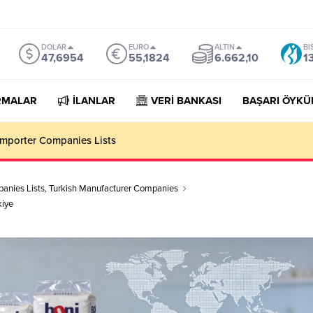
DOLAR
EURO
ALTIN
BI
47,6954
55,1824
6.662,10
1
RMALAR
İLANLAR
VERİ BANKASI
BAŞARI ÖYKÜ
mporter Companies Lists
anies Lists
,
Turkish Manufacturer Companies
kiye