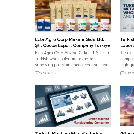
Ezta Agro Corp Makine Gıda Ltd.
Turkis
Şti. Cocoa Export Company Turkiye
Expor
Ezta Agro Corp Makine Gıda Ltd. Şti. is a
Turkish
Turkish wholesaler and exporter
compani
supplying premium cocoa, coconut, and
high-qu
coconut powder to global food
produc
19.12.2025
17.12.
manufacturers and distributors. With
manufac
reliable sourcing, consistent quality, and
pricing
flexible bulk packaging, the company
sourcing
supports confectionery, bakery,
product
beverage, and ingredient markets
seeking
worldwide. Export Products and
Services: Cocoa,...
Turkish Machine Manufacturing
Güncel