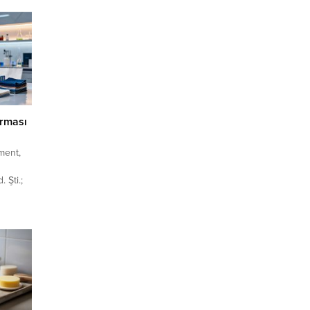
irması
gment,
 Şti.;
el
.
etimi
nya
ir
r.
manda bu