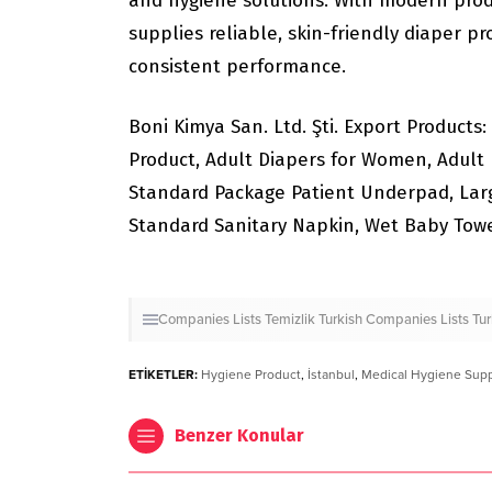
and hygiene solutions. With modern produ
supplies reliable, skin-friendly diaper p
consistent performance.
Boni Kimya San. Ltd. Şti. Export Products
Product, Adult Diapers for Women, Adult 
Standard Package Patient Underpad, Lar
Standard Sanitary Napkin, Wet Baby Towe
Companies Lists
Temizlik
Turkish Companies Lists
Tu
ETİKETLER:
Hygiene Product
,
İstanbul
,
Medical Hygiene Supp
Benzer Konular