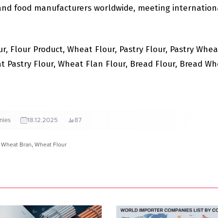
 and food manufacturers worldwide, meeting internation
ur, Flour Product, Wheat Flour, Pastry Flour, Pastry Whea
at Pastry Flour, Wheat Flan Flour, Bread Flour, Bread W
nies
18.12.2025
87
,
Wheat Bran
,
Wheat Flour