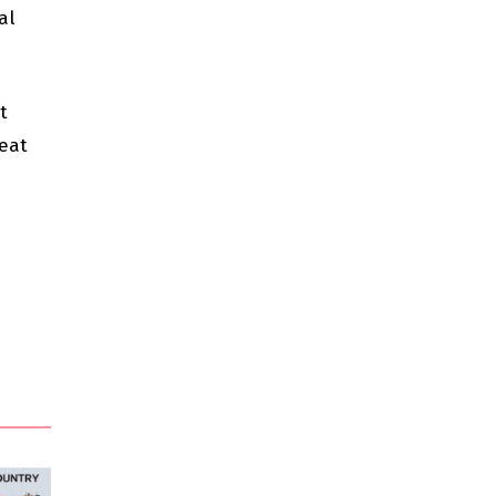
al
t
heat