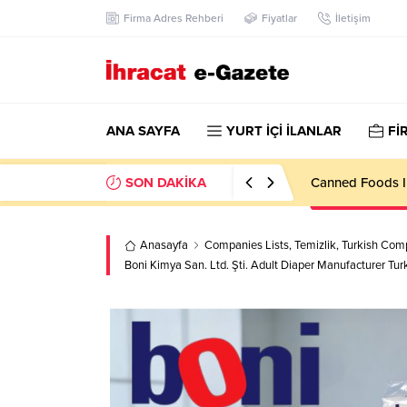
Firma Adres Rehberi
Fiyatlar
İletişim
ANA SAYFA
YURT İÇİ İLANLAR
Fİ
SON DAKİKA
Canned Foods I
Anasayfa
Companies Lists
,
Temizlik
,
Turkish Comp
Boni Kimya San. Ltd. Şti. Adult Diaper Manufacturer Tur