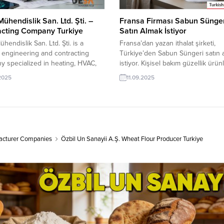
ühendislik San. Ltd. Şti. –
Fransa Firması Sabun Sünge
acting Company Turkiye
Satın Almak İstiyor
hendislik San. Ltd. Şti. is a
Fransa’dan yazan ithalat şirketi,
 engineering and contracting
Türkiye’den Sabun Süngeri satın 
 specialized in heating, HVAC,
istiyor. Kişisel bakım güzellik ürünl
oling systems. The company
sünger üreticisi ve tedarikçisi ola
.2025
11.09.2025
s turnkey mechanical solutions for
şirketler için Fransa’dan gelen bu
ial, commercial, and residential
yeni bir ihracat pazarı olabilir. Bu 
s, covering system design, supply,
ilanın detaylarına TurkishExporter 
ation, commissioning, and after-
üyeleri cevap verebilir. ➤ Talebin
upport in line with international
detaylarına buradan ulaşabilirsini
ds. Export Products and Services:
Hijyen –...
acturer Companies
Özbil Un Sanayii A.Ş. Wheat Flour Producer Turkiye
...