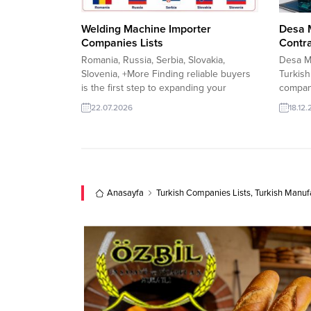
Welding Machine Importer
Desa M
Companies Lists
Contr
Romania, Russia, Serbia, Slovakia,
Desa Mü
Slovenia, +More Finding reliable buyers
Turkish
is the first step to expanding your
company
welding machine exports. Our Welding
and co
22.07.2026
18.12
Machine Importer Companies Lists cover
deliver
Romania, Russia, Serbia, Slovakia, and
industr
Slovenia, helping exporters connect with
project
verified importers, distributors, and
install
wholesale companies. The research
sales s
includes up-to-date company insights
standar
Anasayfa
Turkish Companies Lists
,
Turkish Manuf
that support...
Heating,