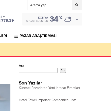
34
ST
°C
KONYA
3.779,39
PARÇALI BULUTLU
LERİ
PAZAR ARAŞTIRMASI
Ara
Ara
Son Yazılar
Küresel Pazarlarda Yeni İhracat Fırsatları
Hotel Towel Importer Companies Lists