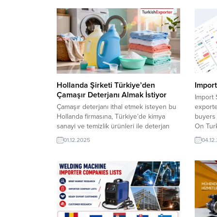
Hollanda Şirketi Türkiye’den
Import
Çamaşır Deterjanı Almak İstiyor
Import 
Çamaşır deterjanı ithal etmek isteyen bu
exporte
Hollanda firmasına, Türkiye’de kimya
buyers 
sanayi ve temizlik ürünleri ile deterjan
On Turk
üreticisi veya tedarikçisi olan ihracatçı
real-ti
01.12.2025
04.12
firmalar teklif sunabilirler. Yeni bir ihracat
RFQs, a
pazarı fırsatı olan bu alım ilanının iletişim
that tu
bilgilerine TurkishExporter VIP üyeleri ile
export
TE üyelik kredisi sahibi ihracat şirketleri
for Pv
erişebilmektedir. ➤ Bu ithalat alım...
imports 