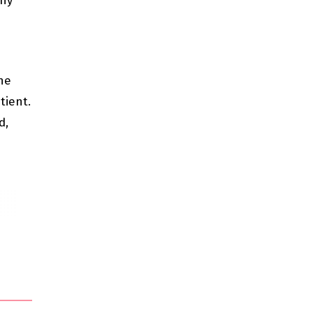
any
ene
tient.
d,