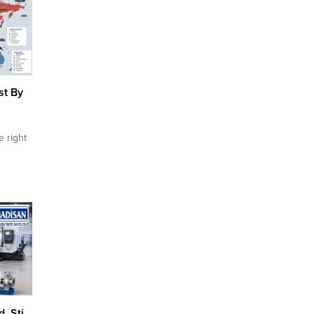
st By
e right
o active
ling
aking,
ional
and
Arabia,
. Şti.