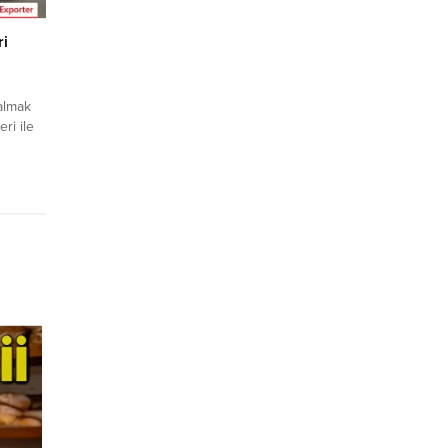
ri
almak
eri ile
n Türk
 talep
alım
/ VIP
z. Tüm