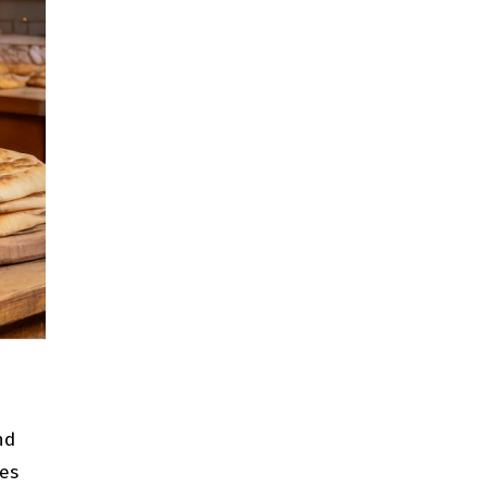
nd
ies