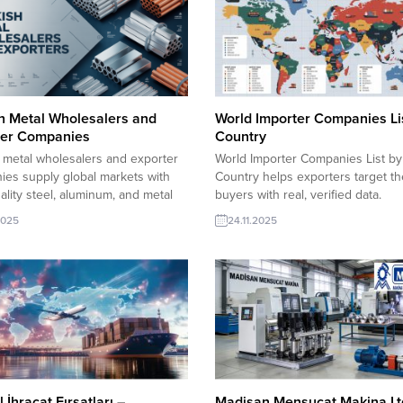
h Metal Wholesalers and
World Importer Companies Li
ter Companies
Country
 metal wholesalers and exporter
World Importer Companies List by
es supply global markets with
Country helps exporters target th
ality steel, aluminum, and metal
buyers with real, verified data.
ts. Backed by strong
TurkishExporter’s global database
2025
24.11.2025
turing capacity and competitive
connects Turkish manufacturers t
, Turkish suppliers offer reliable
importers across continents, enab
, fast logistics, and flexible
faster outreach, accurate matchm
ion for international buyers
and higher conversion in internat
 trusted metal trade partners.
trade. Mena Countries Importers 
Companies:Turkey, Turkiye, Saudi 
UAE, United Arab Emirates,...
 İhracat Fırsatları –
Madisan Mensucat Makina Ltd