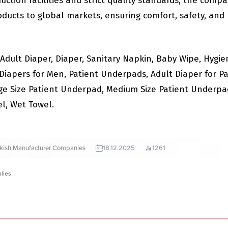
ction facilities and strict quality standards, the comp
roducts to global markets, ensuring comfort, safety, and
: Adult Diaper, Diaper, Sanitary Napkin, Baby Wipe, Hygi
Diapers for Men, Patient Underpads, Adult Diaper for Pa
ge Size Patient Underpad, Medium Size Patient Underpa
l, Wet Towel.
rkish Manufacturer Companies
18.12.2025
1261
lies