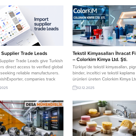
 Supplier Trade Leads
Tekstil Kimyasalları İhracat F
– Colorkim Kimya Ltd. Şti.
Supplier Trade Leads give Turkish
rs direct access to verified global
Türkiye’de tekstil kimyasalları, pi
seeking reliable manufacturers.
binder, inceltici ve tekstil kaplama
ishExporter, companies track
ürünleri üreten Colorkim Kimya Ltd.
me demand, respond to fresh
yüksek kaliteli çözümleriyle küres
.2025
02.12.2025
nd build faster B2B connections
tekstil tedarik zincirine güç katıyor
rn qualified leads into sustainable
Uluslararası standartlara uygun ür
 growth. Georgia buyer searches
ve hızlı sevkiyat kapasitesiyle dü
c Membrane Pakistan buyer
genelinde birçok üreticiye güvenil
Bra Iran...
ihracat ortağı olarak hizmet veriyo
Colorkim Kimya Ltd. Şti., aynı za
alanda...