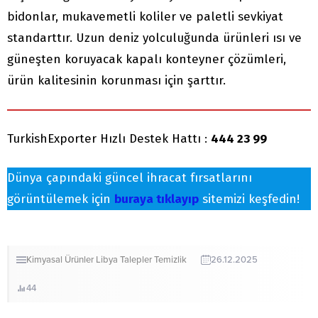
bidonlar, mukavemetli koliler ve paletli sevkiyat
standarttır. Uzun deniz yolculuğunda ürünleri ısı ve
güneşten koruyacak kapalı konteyner çözümleri,
ürün kalitesinin korunması için şarttır.
TurkishExporter Hızlı Destek Hattı :
444 23 99
Dünya çapındaki güncel ihracat fırsatlarını
görüntülemek için
buraya tıklayıp
sitemizi keşfedin!
Kimyasal Ürünler
Libya
Talepler
Temizlik
26.12.2025
44