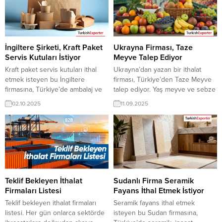
Yeni bir ihracat pazarı fırsatı olan
iletişim bilgilerine TurkishExporter
bu alım ilanının iletişim bilgilerine
VIP üyeleri ile TE üyelik kredisi
TurkishExporter VIP üyeleri ile TE
sahibi ihracat şirketleri
üyelik kredisi sahibi ihracat
erişebilmektedir. ➤ Bu ithalat alım
şirketleri erişebilmektedir. ➤ Bu
talebinin detaylarına buradan
İngiltere Şirketi, Kraft Paket
Ukrayna Firması, Taze
ithalat alım...
ulaşabilirsiniz....
Servis Kutuları İstiyor
Meyve Talep Ediyor
Kraft paket servis kutuları ithal
Ukrayna’dan yazan bir ithalat
etmek isteyen bu İngiltere
firması, Türkiye’den Taze Meyve
firmasına, Türkiye’de ambalaj ve
talep ediyor. Yaş meyve ve sebze
gıda servis ürünleri ile kraft paket
üreticisi olan Türk şirketler için
02.10.2025
11.09.2025
servis kutusu üreticisi veya
Ukrayna’dan gelen bu talep yeni
tedarikçisi olan ihracatçı firmalar
bir ihracat pazarı olabilir. Bu alım
teklif sunabilirler. Yeni bir ihracat
ilanın detaylarına TurkishExporter
pazarı fırsatı olan bu alım ilanının
/ VIP üyeleri cevap verebilir. ➤
iletişim bilgilerine TurkishExporter
Talebin detaylarına buradan
VIP üyeleri ile TE üyelik kredisi
ulaşabilirsiniz Tüm Sebze-
sahibi ihracat şirketleri
Meyve İthalat
erişebilmektedir....
TalepleriUkrayna’dan Gelen
Teklif Bekleyen İthalat
Sudanlı Firma Seramik
İthalat Talepleri Taze...
Firmaları Listesi
Fayans İthal Etmek İstiyor
Teklif bekleyen ithalat firmaları
Seramik fayans ithal etmek
listesi. Her gün onlarca sektörde
isteyen bu Sudan firmasına,