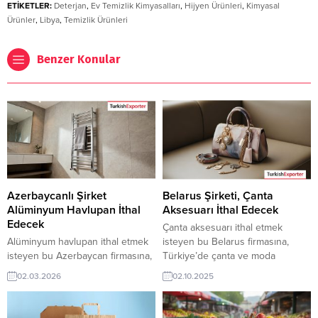
ETİKETLER:
Deterjan
,
Ev Temizlik Kimyasalları
,
Hijyen Ürünleri
,
Kimyasal
Ürünler
,
Libya
,
Temizlik Ürünleri
Benzer Konular
Azerbaycanlı Şirket
Belarus Şirketi, Çanta
Alüminyum Havlupan İthal
Aksesuarı İthal Edecek
Edecek
Çanta aksesuarı ithal etmek
Alüminyum havlupan ithal etmek
isteyen bu Belarus firmasına,
isteyen bu Azerbaycan firmasına,
Türkiye’de çanta ve moda
Türkiye’de ısıtma sistemleri ve
aksesuarları üreticisi veya
02.03.2026
02.10.2025
inşaat malzemeleri ile havlupan
tedarikçisi olan ihracatçı firmalar
üreticisi veya tedarikçisi olan
teklif sunabilirler. Yeni bir ihracat
ihracatçı firmalar teklif sunabilirler.
pazarı fırsatı olan bu alım ilanının