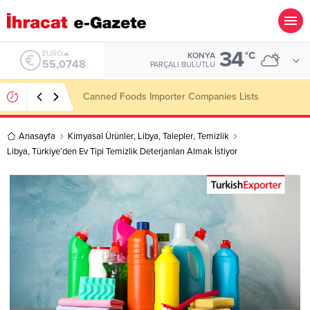
34
ALTIN
°C
KONYA
6.623,43
PARÇALI BULUTLU
Steel Doors Importer Companies Lists
Anasayfa
Kimyasal Ürünler
,
Libya
,
Talepler
,
Temizlik
Libya, Türkiye’den Ev Tipi Temizlik Deterjanları Almak İstiyor