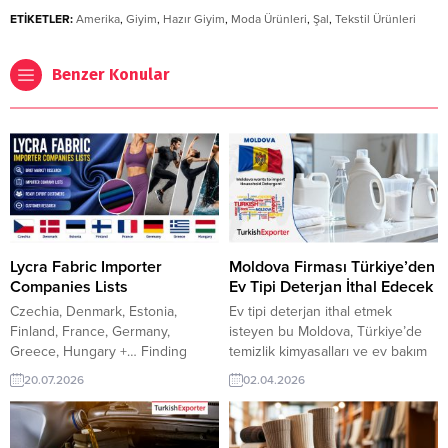
ETİKETLER:
Amerika
,
Giyim
,
Hazır Giyim
,
Moda Ürünleri
,
Şal
,
Tekstil Ürünleri
Benzer Konular
Lycra Fabric Importer
Moldova Firması Türkiye’den
Companies Lists
Ev Tipi Deterjan İthal Edecek
Czechia, Denmark, Estonia,
Ev tipi deterjan ithal etmek
Finland, France, Germany,
isteyen bu Moldova, Türkiye’de
Greece, Hungary +… Finding
temizlik kimyasalları ve ev bakım
reliable Lycra Fabric buyers starts
ürünleri ile deterjan üreticisi veya
20.07.2026
02.04.2026
with accurate market intelligence.
tedarikçisi olan ihracatçı firmalar
Our Importer Companies Lists
teklif sunabilirler. Yeni bir ihracat
help exporters connect with
pazarı fırsatı olan bu alım ilanının