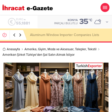
35
ALTIN
°C
KONYA
6.660,55
PARÇALI BULUTLU
Wooden Pallet Importer Companies Lists
Anasayfa
Amerika
,
Giyim
,
Moda ve Aksesuar
,
Talepler
,
Tekstil
Amerikan Şirket Türkiye’den Şal Satın Almak İstiyor