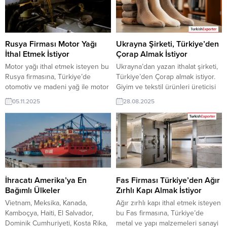
verified importers, distributors,
iletişim bilgilerine TurkishExporter
and wholesale companies across
VIP üyeleri ile TE üyelik kredisi
Czechia, Denmark, Estonia,
sahibi ihracat şirketleri
Finland, France, Germany,
erişebilmektedir. ➤ Bu ithalat...
Greece, and Hungary. Save time,
Rusya Firması Motor Yağı
Ukrayna Şirketi, Türkiye’den
reach qualified customers, and
İthal Etmek İstiyor
Çorap Almak İstiyor
discover...
Motor yağı ithal etmek isteyen bu
Ukrayna’dan yazan ithalat şirketi,
Rusya firmasına, Türkiye’de
Türkiye’den Çorap almak istiyor.
otomotiv ve madeni yağ ile motor
Giyim ve tekstil ürünleri üreticisi
yağı üreticisi veya tedarikçisi olan
olan Türk şirketler için
05.11.2025
28.08.2025
ihracatçı firmalar teklif sunabilirler.
Ukrayna’dan gelen bu talep yeni
Yeni bir ihracat pazarı fırsatı olan
bir ihracat pazarı olabilir. Bu alım
bu alım ilanının iletişim bilgilerine
ilanın detaylarına TurkishExporter
TurkishExporter VIP üyeleri ile TE
/ VIP üyeleri cevap verebilir. ➤
üyelik kredisi sahibi ihracat
Talebin detaylarına buradan
şirketleri erişebilmektedir. ➤ Bu
ulaşabilirsiniz. Tüm Çorap İthalat
ithalat alım...
TalepleriUkrayna’dan Gelen
İthalat Talepleri Çorap satın...
İhracatı Amerika’ya En
Fas Firması Türkiye’den Ağır
Bağımlı Ülkeler
Zırhlı Kapı Almak İstiyor
Vietnam, Meksika, Kanada,
Ağır zırhlı kapı ithal etmek isteyen
Kamboçya, Haiti, El Salvador,
bu Fas firmasına, Türkiye’de
Dominik Cumhuriyeti, Kosta Rika,
metal ve yapı malzemeleri sanayi