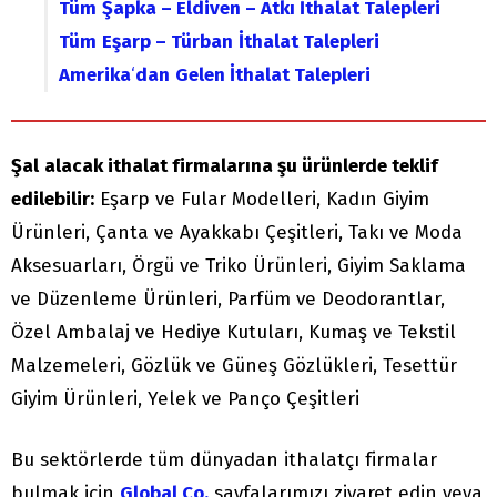
Tüm
Şapka – Eldiven – Atkı İthalat Talepleri
Tüm
Eşarp – Türban
İthalat Talepleri
Amerika
‘
dan
Gelen İthalat Talepleri
Şal
alacak ithalat firmalarına şu ürünlerde teklif
edilebilir:
Eşarp ve Fular Modelleri, Kadın Giyim
Ürünleri, Çanta ve Ayakkabı Çeşitleri, Takı ve Moda
Aksesuarları, Örgü ve Triko Ürünleri, Giyim Saklama
ve Düzenleme Ürünleri, Parfüm ve Deodorantlar,
Özel Ambalaj ve Hediye Kutuları, Kumaş ve Tekstil
Malzemeleri, Gözlük ve Güneş Gözlükleri, Tesettür
Giyim Ürünleri, Yelek ve Panço Çeşitleri
Bu sektörlerde tüm dünyadan ithalatçı firmalar
bulmak için
Global Co.
sayfalarımızı ziyaret edin veya