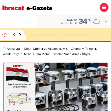
34
ALTIN
°C
KONYA
6.543,59
AZ BULUTLU
Kazakhstan Importer Companies Lists
Anasayfa
Metal Ürünler ve Aksamlar
,
Mısır
,
Otomotiv
,
Talepler
,
Yedek Parça
Mısırlı Firma Motor Pistonları Satın Almak İstiyor