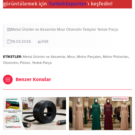
görüntülemek için
TurkishExporter
‘ı keşfedin!
Metal Ürünler ve Aksamlar
Mısır
Otomotiv
Talepler
Yedek Parça
18.03.2026
598
ETİKETLER:
Metal Ürünler ve Aksamlar
,
Mısır
,
Motor Parçaları
,
Motor Pistonları
,
Otomotiv
,
Piston
,
Yedek Parça
Benzer Konular