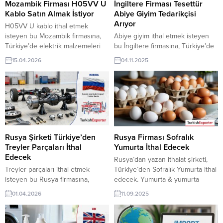
Mozambik Firması H05VV U
İngiltere Firması Tesettür
Kablo Satın Almak İstiyor
Abiye Giyim Tedarikçisi
Arıyor
H05VV U kablo ithal etmek
isteyen bu Mozambik firmasına,
Abiye giyim ithal etmek isteyen
Türkiye’de elektrik malzemeleri
bu İngiltere firmasına, Türkiye’de
ve enerji iletim ürünleri ile kablo
tekstil ve hazır giyim ürünleri ile
15.04.2026
04.11.2025
üreticisi veya tedarikçisi olan
abiye giyim üreticisi veya
ihracatçı firmalar teklif sunabilirler.
tedarikçisi olan ihracatçı firmalar
Yeni bir ihracat pazarı fırsatı olan
teklif sunabilirler. Yeni bir ihracat
bu alım ilanının iletişim bilgilerine
pazarı fırsatı olan bu alım ilanının
TurkishExporter VIP üyeleri ile TE
iletişim bilgilerine TurkishExporter
üyelik kredisi sahibi ihracat
VIP üyeleri ile TE üyelik kredisi
şirketleri erişebilmektedir. ➤ Bu...
sahibi ihracat şirketleri
erişebilmektedir. ➤ Bu ithalat...
Rusya Şirketi Türkiye’den
Rusya Firması Sofralık
Treyler Parçaları İthal
Yumurta İthal Edecek
Edecek
Rusya’dan yazan ithalat şirketi,
Treyler parçaları ithal etmek
Türkiye’den Sofralık Yumurta ithal
isteyen bu Rusya firmasına,
edecek. Yumurta & yumurta
Türkiye’de otomotiv yan ve ağır
ürünleri üreticisi olan Türk
01.04.2026
11.09.2025
vasıta ekipmanları ile treyler
şirketler için Rusya’dan gelen bu
parçaları üreticisi veya tedarikçisi
talep yeni bir ihracat pazarı
olan ihracatçı firmalar teklif
olabilir. Bu alım ilanın detaylarına