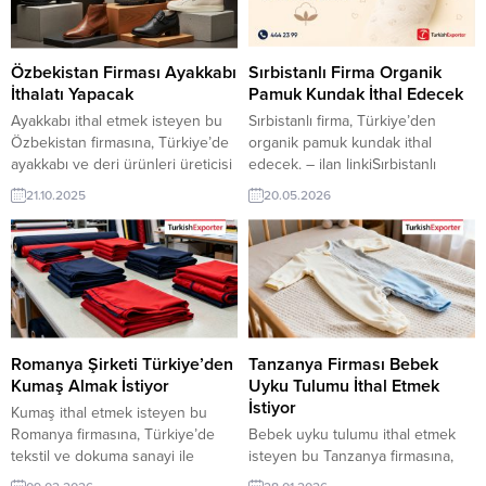
bu alım ilanının iletişim bilgilerine
TurkishExporter VIP üyeleri ile TE
TurkishExporter VIP üyeleri ile TE
üyelik kredisi sahibi ihracat
üyelik kredisi sahibi ihracat
şirketleri...
şirketleri erişebilmektedir. ➤ Bu
Özbekistan Firması Ayakkabı
Sırbistanlı Firma Organik
ithalat alım talebinin...
İthalatı Yapacak
Pamuk Kundak İthal Edecek
Ayakkabı ithal etmek isteyen bu
Sırbistanlı firma, Türkiye’den
Özbekistan firmasına, Türkiye’de
organik pamuk kundak ithal
ayakkabı ve deri ürünleri üreticisi
edecek. – ilan linkiSırbistanlı
veya tedarikçisi olan ihracatçı
ithalatçı firma, Türkiye’den
21.10.2025
20.05.2026
firmalar teklif sunabilirler. Yeni bir
organik pamuk kundak ürünleri
ihracat pazarı fırsatı olan bu alım
tedarik etmek için üretici ve
ilanının iletişim bilgilerine
ihracatçı firmalarla bağlantı
TurkishExporter VIP üyeleri ile TE
kurmak istiyor. Bebek tekstili
üyelik kredisi sahibi ihracat
sektörüne yönelik bu talep, Türk
şirketleri erişebilmektedir. ➤ Bu
üreticiler için yeni ihracat fırsatları
ithalat alım talebinin detaylarına
sunuyor. İletişim: 444 23 99 –
buradan ulaşabilirsiniz...
539 773 3550
Romanya Şirketi Türkiye’den
Tanzanya Firması Bebek
Kumaş Almak İstiyor
Uyku Tulumu İthal Etmek
İstiyor
Kumaş ithal etmek isteyen bu
Romanya firmasına, Türkiye’de
Bebek uyku tulumu ithal etmek
tekstil ve dokuma sanayi ile
isteyen bu Tanzanya firmasına,
kumaş üreticisi veya tedarikçisi
Türkiye’de bebek tekstili ve hazır