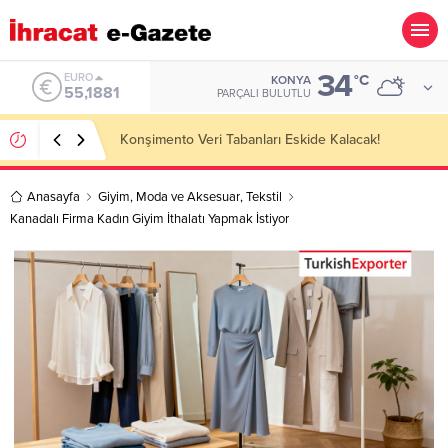
34
ALTIN
°C
KONYA
6.660,55
PARÇALI BULUTLU
Hotel Towel Importer Companies Lists
Anasayfa
Giyim
,
Moda ve Aksesuar
,
Tekstil
Kanadalı Firma Kadın Giyim İthalatı Yapmak İstiyor