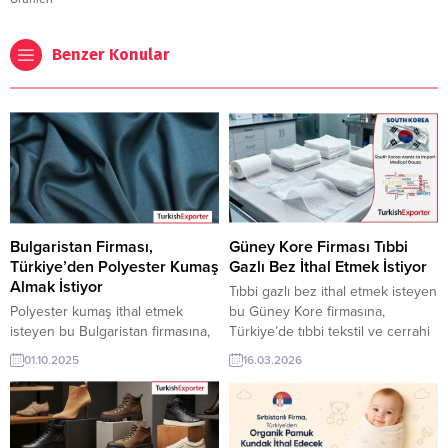
Benzer Konular
Bulgaristan Firması,
Güney Kore Firması Tıbbi
Türkiye’den Polyester Kumaş
Gazlı Bez İthal Etmek İstiyor
Almak İstiyor
Tıbbi gazlı bez ithal etmek isteyen
Polyester kumaş ithal etmek
bu Güney Kore firmasına,
isteyen bu Bulgaristan firmasına,
Türkiye’de tıbbi tekstil ve cerrahi
Türkiye’de tekstil ve kumaş
sarf malzemeleri ile tıbbi gazlı bez
01.10.2025
16.03.2026
ürünleri ile polyester kumaş
üreticisi veya tedarikçisi olan
üreticisi veya tedarikçisi olan
ihracatçı firmalar teklif sunabilirler.
ihracatçı firmalar teklif sunabilirler.
Yeni bir ihracat pazarı fırsatı olan
Yeni bir ihracat pazarı fırsatı olan
bu alım ilanının iletişim bilgilerine