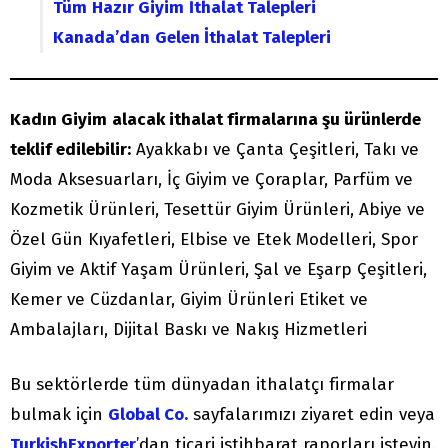
Tüm
Hazır Giyim
İthalat Talepleri
Kanada’dan
Gelen İthalat Talepleri
Kadın Giyim
alacak ithalat firmalarına şu ürünlerde
teklif edilebilir:
Ayakkabı ve Çanta Çeşitleri, Takı ve
Moda Aksesuarları, İç Giyim ve Çoraplar, Parfüm ve
Kozmetik Ürünleri, Tesettür Giyim Ürünleri, Abiye ve
Özel Gün Kıyafetleri, Elbise ve Etek Modelleri, Spor
Giyim ve Aktif Yaşam Ürünleri, Şal ve Eşarp Çeşitleri,
Kemer ve Cüzdanlar, Giyim Ürünleri Etiket ve
Ambalajları, Dijital Baskı ve Nakış Hizmetleri
Bu sektörlerde tüm dünyadan ithalatçı firmalar
bulmak için
Global Co.
sayfalarımızı ziyaret edin veya
TurkishExporter
’dan ticari istihbarat raporları isteyin.