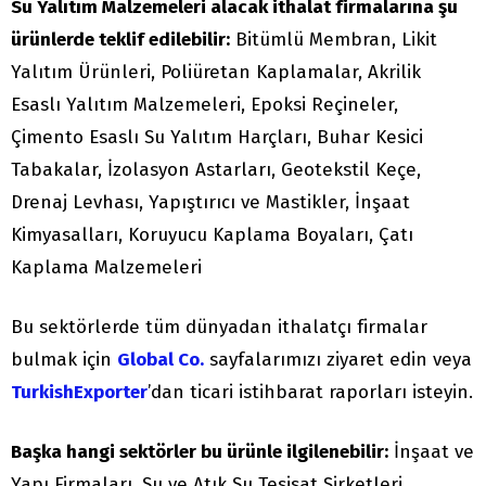
Su Yalıtım Malzemeleri alacak ithalat firmalarına şu
ürünlerde teklif edilebilir:
Bitümlü Membran, Likit
Yalıtım Ürünleri, Poliüretan Kaplamalar, Akrilik
Esaslı Yalıtım Malzemeleri, Epoksi Reçineler,
Çimento Esaslı Su Yalıtım Harçları, Buhar Kesici
Tabakalar, İzolasyon Astarları, Geotekstil Keçe,
Drenaj Levhası, Yapıştırıcı ve Mastikler, İnşaat
Kimyasalları, Koruyucu Kaplama Boyaları, Çatı
Kaplama Malzemeleri
Bu sektörlerde tüm dünyadan ithalatçı firmalar
bulmak için
Global Co.
sayfalarımızı ziyaret edin veya
TurkishExporter
’dan ticari istihbarat raporları isteyin.
Başka hangi sektörler bu ürünle ilgilenebilir:
İnşaat ve
Yapı Firmaları, Su ve Atık Su Tesisat Şirketleri,