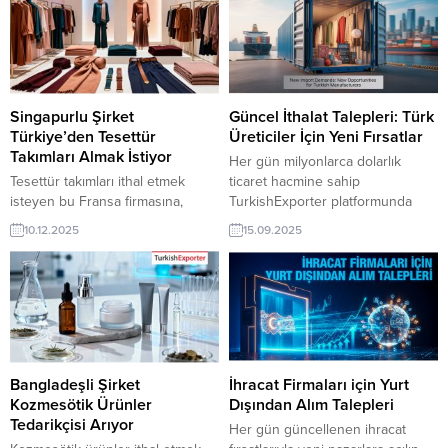
Singapurlu Şirket
Güncel İthalat Talepleri: Türk
Türkiye’den Tesettür
Üreticiler İçin Yeni Fırsatlar
Takımları Almak İstiyor
Her gün milyonlarca dolarlık
Tesettür takımları ithal etmek
ticaret hacmine sahip
isteyen bu Fransa firmasına,
TurkishExporter platformunda
Türkiye’de hazır giyim ve moda
dünya genelinden gelen yeni alım
10.12.2025
15.09.2025
ürünleri ile tesettür giyim üreticisi
talepleri Türk üreticilerine önemli
veya tedarikçisi olan ihracatçı
ihracat fırsatları sunuyor. İşte öne
firmalar teklif sunabilirler. Yeni bir
çıkan son talepler:
✨
Türk
ihracat pazarı fırsatı olan bu alım
İhracatçıları İçin Avantaj Bu
ilanının iletişim bilgilerine
talepler, Türkiye’nin güçlü üretim
TurkishExporter VIP üyeleri ile TE
altyapısına sahip olduğu ayakkabı,
üyelik kredisi sahibi ihracat
gıda, ambalaj, yapı malzemeleri ve
şirketleri erişebilmektedir. ➤ Bu
aroma sektörleri için büyük
Bangladeşli Şirket
İhracat Firmaları için Yurt
ithalat...
ihracat...
Kozmesötik Ürünler
Dışından Alım Talepleri
Tedarikçisi Arıyor
Her gün güncellenen ihracat