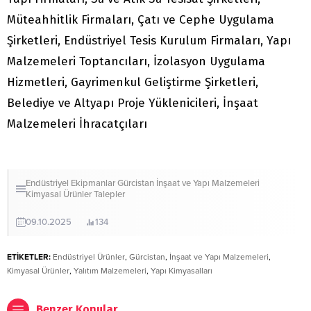
Müteahhitlik Firmaları, Çatı ve Cephe Uygulama
Şirketleri, Endüstriyel Tesis Kurulum Firmaları, Yapı
Malzemeleri Toptancıları, İzolasyon Uygulama
Hizmetleri, Gayrimenkul Geliştirme Şirketleri,
Belediye ve Altyapı Proje Yüklenicileri, İnşaat
Malzemeleri İhracatçıları
Endüstriyel Ekipmanlar
Gürcistan
İnşaat ve Yapı Malzemeleri
Kimyasal Ürünler
Talepler
09.10.2025
134
ETİKETLER:
Endüstriyel Ürünler
,
Gürcistan
,
İnşaat ve Yapı Malzemeleri
,
Kimyasal Ürünler
,
Yalıtım Malzemeleri
,
Yapı Kimyasalları
Benzer Konular