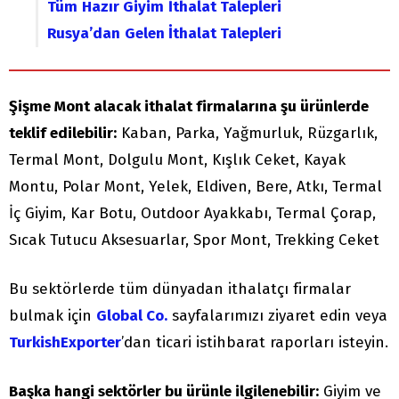
Tüm
Hazır Giyim
İthalat Talepleri
Rusya’dan
Gelen İthalat Talepleri
Şişme Mont alacak ithalat firmalarına şu ürünlerde
teklif edilebilir:
Kaban, Parka, Yağmurluk, Rüzgarlık,
Termal Mont, Dolgulu Mont, Kışlık Ceket, Kayak
Montu, Polar Mont, Yelek, Eldiven, Bere, Atkı, Termal
İç Giyim, Kar Botu, Outdoor Ayakkabı, Termal Çorap,
Sıcak Tutucu Aksesuarlar, Spor Mont, Trekking Ceket
Bu sektörlerde tüm dünyadan ithalatçı firmalar
bulmak için
Global Co.
sayfalarımızı ziyaret edin veya
TurkishExporter
’dan ticari istihbarat raporları isteyin.
Başka hangi sektörler bu ürünle ilgilenebilir:
Giyim ve