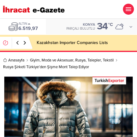
34
ALTIN
°C
KONYA
6.519,97
PARÇALI BULUTLU
Kazakhstan Importer Companies Lists
Anasayfa
Giyim
,
Moda ve Aksesuar
,
Rusya
,
Talepler
,
Tekstil
Rusya Şirketi Türkiye’den Şişme Mont Talep Ediyor