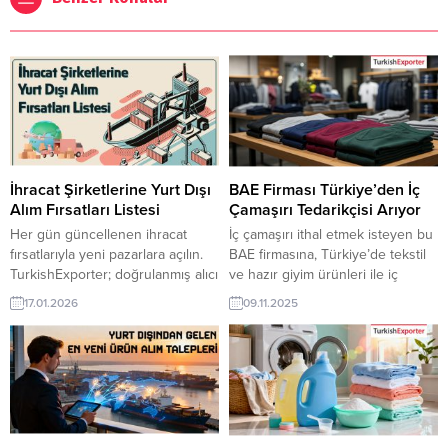
İhracat Şirketlerine Yurt Dışı
BAE Firması Türkiye’den İç
Alım Fırsatları Listesi
Çamaşırı Tedarikçisi Arıyor
Her gün güncellenen ihracat
İç çamaşırı ithal etmek isteyen bu
fırsatlarıyla yeni pazarlara açılın.
BAE firmasına, Türkiye’de tekstil
TurkishExporter; doğrulanmış alıcı
ve hazır giyim ürünleri ile iç
talepleri, sektör bazlı ilanlar ve
çamaşırı üreticisi veya tedarikçisi
17.01.2026
09.11.2025
hedef ülke odaklı eşleştirmelerle
olan ihracatçı firmalar teklif
Türk ihracatçılarını dünyanın dört
sunabilirler. Yeni bir ihracat pazarı
bir yanındaki alıcılarla buluşturur.
fırsatı olan bu alım ilanının iletişim
Günün Öne Çıkan Alım Talepleri
bilgilerine TurkishExporter VIP
İngiltere Firması, Meşe Ahşap
üyeleri ile TE üyelik kredisi sahibi
Parke İthal EdecekErmenistan
ihracat şirketleri erişebilmektedir.
Şirketi, Laminat Kaplama Almak
➤ Bu ithalat...