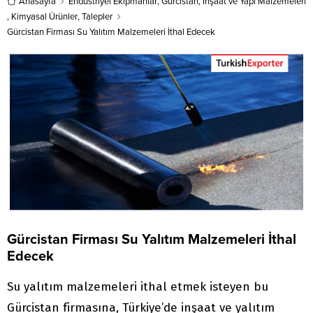
Türkiye’den Şalvar Pantolon
Anasayfa
Endüstriyel Ekipmanlar
,
detaylarına buradan
Gürcistan
,
İnşaat ve Yapı Malzemeleri
Almak İstiyorSuudi Arabistan’dan
ulaşabilirsiniz. Tüm Yün İthalat
,
Kimyasal Ürünler
,
Talepler
Alıcı, Çocuk Giyim Tedarikçisi
TalepleriMacaristan’dan Gelen
Gürcistan Firması Su Yalıtım Malzemeleri İthal Edecek
ArıyorPortekizli...
İthalat Talepleri Cam...
Gürcistan Firması Su Yalıtım Malzemeleri İthal
Edecek
Su yalıtım malzemeleri ithal etmek isteyen bu
Gürcistan firmasına, Türkiye’de inşaat ve yalıtım