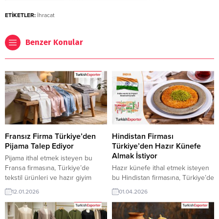
ETİKETLER:
İhracat
Benzer Konular
Fransız Firma Türkiye’den
Hindistan Firması
Pijama Talep Ediyor
Türkiye’den Hazır Künefe
Almak İstiyor
Pijama ithal etmek isteyen bu
Fransa firmasına, Türkiye’de
Hazır künefe ithal etmek isteyen
tekstil ürünleri ve hazır giyim
bu Hindistan firmasına, Türkiye’de
sanayi ile uyku giyimi üreticisi
dondurulmuş gıda ve geleneksel
12.01.2026
01.04.2026
veya tedarikçisi olan ihracatçı
tatlı ürünleri ile künefe üreticisi
firmalar teklif sunabilirler. Yeni bir
veya tedarikçisi olan ihracatçı
ihracat pazarı fırsatı olan bu alım
firmalar teklif sunabilirler. Yeni bir