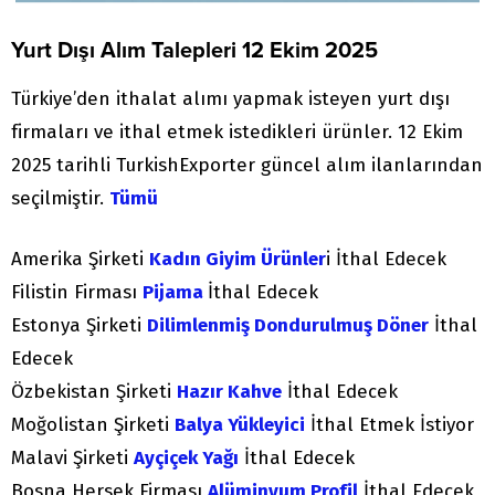
Yurt Dışı Alım Talepleri 12 Ekim 2025
Türkiye’den ithalat alımı yapmak isteyen yurt dışı
firmaları ve ithal etmek istedikleri ürünler. 12 Ekim
2025 tarihli TurkishExporter güncel alım ilanlarından
seçilmiştir.
Tümü
Amerika Şirketi
Kadın Giyim Ürünler
i İthal Edecek
Filistin Firması
Pijama
İthal Edecek
Estonya Şirketi
Dilimlenmiş Dondurulmuş Döner
İthal
Edecek
Özbekistan Şirketi
Hazır Kahve
İthal Edecek
Moğolistan Şirketi
Balya Yükleyici
İthal Etmek İstiyor
Malavi Şirketi
Ayçiçek Yağı
İthal Edecek
Bosna Hersek Firması
Alüminyum Profil
İthal Edecek