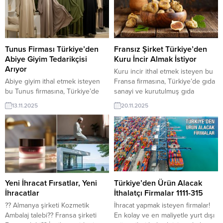
ilanının iletişim bilgilerine
ihracat pazarı fırsatı olan bu alım
TurkishExporter VIP üyeleri ile TE
ilanının iletişim bilgilerine
üyelik kredisi sahibi ihracat
TurkishExporter VIP üyeleri ile TE
şirketleri erişebilmektedir. ➤ Bu
üyelik kredisi sahibi ihracat
ithalat...
şirketleri erişebilmektedir. ➤ Bu
Tunus Firması Türkiye’den
Fransız Şirket Türkiye’den
ithalat...
Abiye Giyim Tedarikçisi
Kuru İncir Almak İstiyor
Arıyor
Kuru incir ithal etmek isteyen bu
Abiye giyim ithal etmek isteyen
Fransa firmasına, Türkiye’de gıda
bu Tunus firmasına, Türkiye’de
sanayi ve kurutulmuş gıda
hazır giyim, tekstil ve moda
ürünleri ile incir üreticisi veya
13.11.2025
20.11.2025
ürünleri ile abiye giyim üreticisi
tedarikçisi olan ihracatçı firmalar
veya tedarikçisi olan ihracatçı
teklif sunabilirler. Yeni bir ihracat
firmalar teklif sunabilirler. Yeni bir
pazarı fırsatı olan bu alım ilanının
ihracat pazarı fırsatı olan bu alım
iletişim bilgilerine TurkishExporter
ilanının iletişim bilgilerine
VIP üyeleri ile TE üyelik kredisi
TurkishExporter VIP üyeleri ile TE
sahibi ihracat şirketleri
üyelik kredisi sahibi ihracat
erişebilmektedir. ➤ Bu ithalat...
şirketleri erişebilmektedir. ➤ Bu...
Yeni İhracat Fırsatlar, Yeni
Türkiye’den Ürün Alacak
İhracatlar
İthalatçı Firmalar 1111-315
?? Almanya şirketi Kozmetik
İhracat yapmak isteyen firmalar!
Ambalaj talebi?? Fransa şirketi
En kolay ve en maliyetle yurt dışı