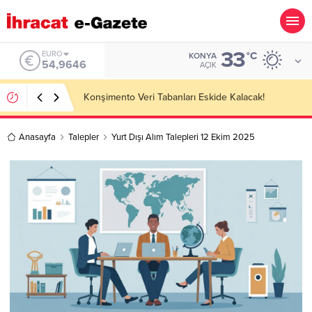
33
ALTIN
°C
KONYA
6.488,95
AÇIK
Kazakhstan Importer Companies Lists
Anasayfa
Talepler
Yurt Dışı Alım Talepleri 12 Ekim 2025