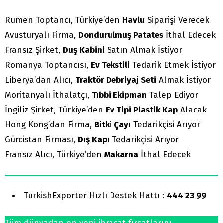
Rumen Toptancı, Türkiye’den
Havlu
Siparişi Verecek
Avusturyalı Firma,
Dondurulmuş Patates
İthal Edecek
Fransız Şirket,
Duş Kabini
Satın Almak İstiyor
Romanya Toptancısı,
Ev Tekstili
Tedarik Etmek İstiyor
Liberya’dan Alıcı,
Traktör Debriyaj Seti
Almak İstiyor
Moritanyalı İthalatçı,
Tıbbi Ekipman
Talep Ediyor
İngiliz Şirket, Türkiye’den
Ev Tipi Plastik Kap
Alacak
Hong Kong’dan Firma,
Bitki Çayı
Tedarikçisi Arıyor
Gürcistan Firması,
Dış Kapı
Tedarikçisi Arıyor
Fransız Alıcı, Türkiye’den
Makarna
İthal Edecek
TurkishExporter Hızlı Destek Hattı :
444 23 99
Tüm dünyadan en yeni ihracat fırsatlarını