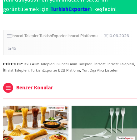
görüntülemek için
TurkishExporter
‘ı keşfedin!
İhracat
Talepler
TurkishExporter İhracat Platformu
10.06.2026
45
ETİKETLER:
B2B Alım Talepleri
,
Güncel Alım Talepleri
,
İhracat
,
İhracat Talepleri
,
İthalat Talepleri
,
TurkishExporter B2B Platform
,
Yurt Dışı Alıcı Listeleri
Benzer Konular