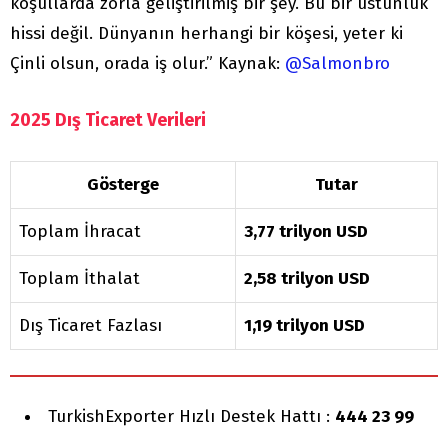
koşullarda zorla geliştirilmiş bir şey. Bu bir üstünlük
hissi değil. Dünyanın herhangi bir köşesi, yeter ki
Çinli olsun, orada iş olur.” Kaynak:
@Salmonbro
2025 Dış Ticaret Verileri
Gösterge
Tutar
Toplam İhracat
3,77 trilyon USD
Toplam İthalat
2,58 trilyon USD
Dış Ticaret Fazlası
1,19 trilyon USD
TurkishExporter Hızlı Destek Hattı :
444 23 99