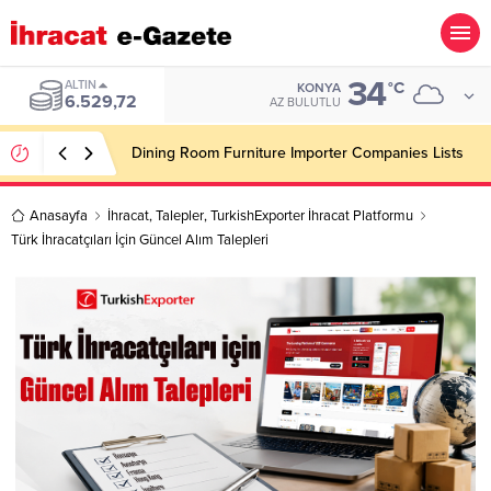
34
ALTIN
°C
KONYA
6.529,72
AZ BULUTLU
Dining Room Furniture Importer Companies Lists
Anasayfa
İhracat
,
Talepler
,
TurkishExporter İhracat Platformu
Türk İhracatçıları İçin Güncel Alım Talepleri