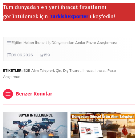
Tüm dünyadan en yeni ihracat fırsatlarını
görüntülemek için
TurkishExporter
‘ı keşfedin!
Eğitim
Haber
İhracat
İş Dünyasından Anılar
Pazar Araştırması
09.06.2026
159
ETİKETLER:
B2B Alım Talepleri
,
Çin
,
Dış Ticaret
,
İhracat
,
İthalat
,
Pazar
Araştırması
Benzer Konular