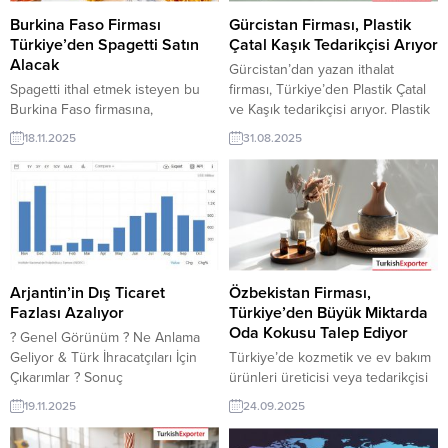
Burkina Faso Firması
Gürcistan Firması, Plastik
Türkiye’den Spagetti Satın
Çatal Kaşık Tedarikçisi Arıyor
Alacak
Gürcistan’dan yazan ithalat
Spagetti ithal etmek isteyen bu
firması, Türkiye’den Plastik Çatal
Burkina Faso firmasına,
ve Kaşık tedarikçisi arıyor. Plastik
Türkiye’de gıda sanayi ve unlu
ve tek kullanımlık ürünlerin üretici
18.11.2025
31.08.2025
mamüller ile makarna üreticisi
ve tedarikçisi olan Türk firmalar
veya tedarikçisi olan ihracatçı
için Gürcistan’dan gelen bu talep
firmalar teklif sunabilirler. Yeni bir
yeni bir ihracat pazarı olabilir. Bu
ihracat pazarı fırsatı olan bu alım
alım ilanın detaylarına
ilanının iletişim bilgilerine
TurkishExporter / VIP üyeleri
TurkishExporter VIP üyeleri ile TE
cevap verebilir. ➤ Talebin
üyelik kredisi sahibi ihracat
detaylarına buradan ulaşabilirsiniz
şirketleri erişebilmektedir. ➤ Bu
Tüm Tek Kullanımlık...
Arjantin’in Dış Ticaret
Özbekistan Firması,
ithalat alım...
Fazlası Azalıyor
Türkiye’den Büyük Miktarda
Oda Kokusu Talep Ediyor
? Genel Görünüm ? Ne Anlama
Geliyor & Türk İhracatçıları İçin
Türkiye’de kozmetik ve ev bakım
Çıkarımlar ? Sonuç
ürünleri üreticisi veya tedarikçisi
TurkishExporter editör notuyla:
olan ihracatçı firmalar için,
19.11.2025
24.09.2025
Arjantin dış ticaretinde ihracat
Özbekistan’dan gelen oda
artış göstermesine rağmen
kokusu ithalat talebi yeni bir