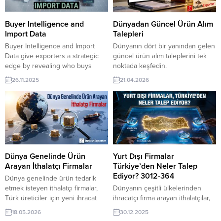
Buyer Intelligence and
Dünyadan Güncel Ürün Alım
Import Data
Talepleri
Buyer Intelligence and Import
Dünyanın dört bir yanından gelen
Data give exporters a strategic
güncel ürün alım taleplerini tek
edge by revealing who buys
noktada keşfedin.
what, in which quantities, and at
TurkishExporter ile doğrulanmış
26.11.2025
21.04.2026
what frequency across global
ithalatçı firmaların gerçek ve aktif
markets. On TurkishExporter’s
satın alma ihtiyaçlarına ulaşın,
Import Export Trade Leads
yeni iş bağlantıları kurarak ihracat
platform, companies can access
hacminizi sürdürülebilir şekilde
verified buyer behavior, shipment
büyütün. Güncel Alım
histories, product categories, and
Taleplerinden Seçmeler: Fildişi
market trends in real time. This
Sahili Firması, Spor Ekipmanları
data-driven...
İthal EdecekÖzbekistan,
Dünya Genelinde Ürün
Yurt Dışı Firmalar
Alüminyum Ekstrüzyon Soğutucu
Arayan İthalatçı Firmalar
Türkiye’den Neler Talep
AlacakFransız Firma,
Ediyor? 3012-364
Dünya genelinde ürün tedarik
Türkiye’den...
etmek isteyen ithalatçı firmalar,
Dünyanın çeşitli ülkelerinden
Türk üreticiler için yeni ihracat
ihracatçı firma arayan ithalatçılar,
fırsatları oluşturmaya devam
güvenilir tedarikçi bulmak ve
18.05.2026
30.12.2025
ediyor. TurkishExporter
rekabetçi fiyatlara ulaşmak için