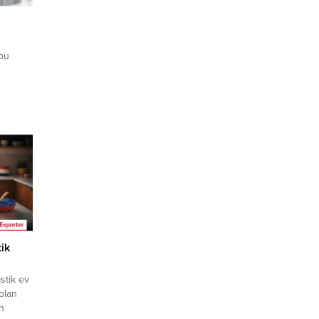
bu
si veya
klif
fırsatı
rine
 üyelik
ik
stik ev
 olan
en