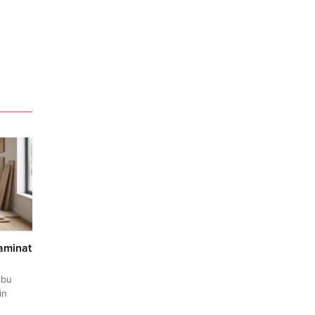
Laminat
 bu
in