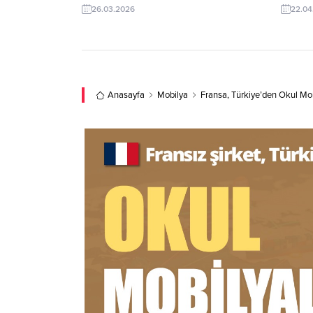
dondurma kapları üreticisi veya
ürünleri
26.03.2026
22.04
tedarikçisi olan ihracatçı firmalar teklif
olan ihr
sunabilirler. Yeni bir ihracat pazarı fırsatı
Yeni bir
olan bu alım ilanının iletişim bilgilerine
ilanının
TurkishExporter VIP üyeleri ile TE üyelik
VIP üyel
kredisi sahibi ihracat şirketleri
ihracat 
erişebilmektedir. ➤ Bu...
Anasayfa
Mobilya
Fransa, Türkiye’den Okul Mob