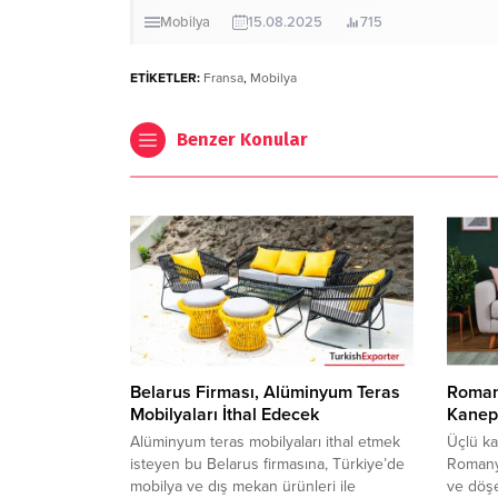
Mobilya
15.08.2025
715
ETİKETLER:
Fransa
,
Mobilya
Benzer Konular
Belarus Firması, Alüminyum Teras
Romany
Mobilyaları İthal Edecek
Kanepe
Alüminyum teras mobilyaları ithal etmek
Üçlü ka
isteyen bu Belarus firmasına, Türkiye’de
Romanya
mobilya ve dış mekan ürünleri ile
ve döşe