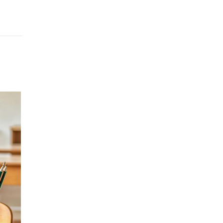
yeni bir
lım
 kredi
. ➤
.