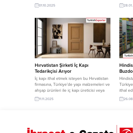
alüminyum teras mobilyaları üreticisi veya
veya ted
01.10.2025
28.01
tedarikçisi olan ihracatçı firmalar teklif
teklif s
sunabilirler. Yeni bir ihracat pazarı fırsatı
fırsatı 
olan bu alım ilanının iletişim bilgilerine
bilgile
TurkishExporter VIP üyeleri ile TE üyelik
TE üyeli
kredisi sahibi ihracat şirketleri
erişebi
erişebilmektedir. ➤...
talebinin
Hırvatistan Şirketi İç Kapı
Hindi
Tedarikçisi Arıyor
Buzdol
İç kapı ithal etmek isteyen bu Hırvatistan
Hindist
firmasına, Türkiye’de yapı malzemeleri ve
Türkiye
ahşap ürünleri ile iç kapı üreticisi veya
ithal e
tedarikçisi olan ihracatçı firmalar teklif
olan Tür
11.11.2025
26.08
sunabilirler. Yeni bir ihracat pazarı fırsatı
pazarı o
olan bu alım ilanının iletişim bilgilerine
TE / VI
TurkishExporter VIP üyeleri ile TE üyelik
detayla
kredisi sahibi ihracat şirketleri
Süperma
erişebilmektedir. ➤ Bu ithalat...
Taleple
Taleple