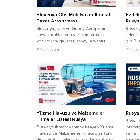
Slovenya Ofis Mobilyaları İhracat
Ev Tek
Pazar Araştırması
Rusya
Slovenya, Orta ve Güney Avrupa’nın
Rusya’y
kavşak noktasında yer alan stratejik
Tekstili
konumu ve gelişmiş sanayi altyapısı
için Ru
sayesinde mobilya sektöründe dinamik
şirketle
22.06.2026
21.06
bir pazara sahiptir. Slovenya ofis
fırsatl
mobilyaları pazarı, sürdürülebilirlik,
platfor
ergonomi ve teknolojik entegrasyon
ulaşabil
trendlerinin etkisi altındadır.
inceleye
TurkishExporter VIP üyeleri! Tüm
büyüter
dünyadan yüz binlerce firma adresi
En yeni 
içeren sektör/şirketler listelerinden
sektörünüze uygun olanları müşteri
temsilciniz...
Yüzme Havuzu ve Malzemeleri
Rusya 
Firmalar Listesi Rusya
Rusya p
Rusya’ya ihracat yapmak isteyen Yüzme
ihracatç
Havuzu ve Malzemeleri ihracatçısı Türk
veriler
dış ticaret firmaları için hazırlanan Rusya
avantaj 