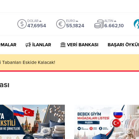
DOLAR
EURO
ALTIN
47,6954
55,1824
6.662,10
RMALAR
İLANLAR
VERİ BANKASI
BAŞARI ÖYKÜ
porter Companies Lists
ası