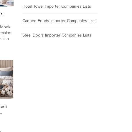
Hotel Towel Importer Companies Lists
rı
Canned Foods Importer Companies Lists
 Bebek
rmaları
Steel Doors Importer Companies Lists
aları
hızlı
orter
halatçı
tıları
at
rla
ları
tesi
le
iş