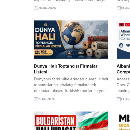
Yüzme Havuzu Malzemeleri Firmalar
kurun, 
20.06.2026
19.06
Listesi, güvenilir ithalatçılara ulaşmayı
ihracat
kolaylaştırır. TurkishExporter B2B
taleple
platformu sayesinde yeni alıcılar
firmalar
keşfedebilir, güncel ticaret fırsatlarını
Rusya a
takip ederek ihracat ağınızı hızla
Listesi:.
büyütebilirsiniz. Rusya ithalat firmaları ve
talepleri Listesi – En yeni...
Dünya Halı Toptancısı Firmalar
Alban
Listesi
Compa
Dünyanın farklı ülkelerinden güvenilir halı
Access
toptancılarına, ithalatçı firmalara tek
Door C
noktadan ulaşın. TurkishExporter ile yeni
leading
B2B iş ortakları keşfedin, doğrudan
export
19.06.2026
19.06
alıcılarla bağlantı kurun ve ihracat ağınızı
with up
hızla büyütün. Global pazarlara açılmak
details
isteyen ihracatçılar için güncel firma
reliabl
verileri ve yeni ticaret fırsatları
Turkish
TurkishExporter’da sizi bekliyor. Güncel
Compan