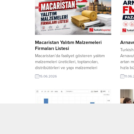
buluşma noktası TurkishExporter
phone 
editörlerinin sizler için hazırladığı bu
Turkish
pazar analizinde, Slovakya’nın dış ticaret
dünyada
dengelerini, Türkiye...
Macaristan Yalıtım Malzemeleri
Arnav
Firmaları Listesi
Turkish
Macaristan’da faaliyet gösteren yalıtım
Arnavu
malzemeleri üreticileri, toptancıları,
artan m
distribütörleri ve yapı malzemeleri
hızla b
tedarikçilerine tek dosyada ulaşın. Yeni iş
sayesin
15.06.2026
11.06
ortakları bulmak, ihracat ağınızı
temizli
genişletmek ve Avrupa pazarında
sunan p
güvenilir firmalarla bağlantı kurmak için
istikrar
hazırlanan bu liste, B2B ihracat satış ve
İthalatç
pazarlama süreçlerinizi hızlandırmanıza
Arnavut
yardımcı olur. TurkishExporter VIP
pazarınd
Üyelerine Özel:Tüm dünyadan on
binlerce firma...