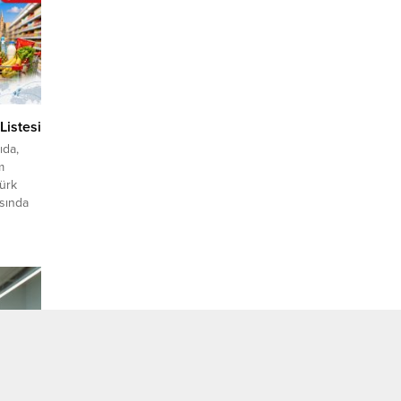
akyaj ve
dağıtım
Listesi
ıda,
m
Türk
asında
aları
hızlı
er ve
ntılar
porter