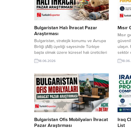
Halı İthalat Fırsatları Listesi – 3291...
Compani
Lists:R
Bulgaristan Halı İhracat Pazar
Mısır 
Araştırması
Mısır g
Bulgaristan, stratejik konumu ve Avrupa
güvenil
Birliği (AB) üyeliği sayesinde Türkiye
ulaşın. 
başta olmak üzere küresel halı üreticileri
sektör o
için istikrarlı bir pazardır. Ülkede
bağlant
18.06.2026
18.06
gayrimenkul projelerinin ve turizm
listeyi
yatırımlarının (oteller, restoranlar) devam
Importe
etmesi, zemin kaplama ve halı sektörüne
https:/
yönelik talebi canlı tutmaktadır.
Compan
TurkishExporter VIP üyeleri! Tüm
search 
dünyadan yüz binlerce firma adresi
contact
içeren sektör/şirketler listelerinden...
üyeleri
Bulgaristan Ofis Mobilyaları İhracat
Iraq 
Pazar Araştırması
List