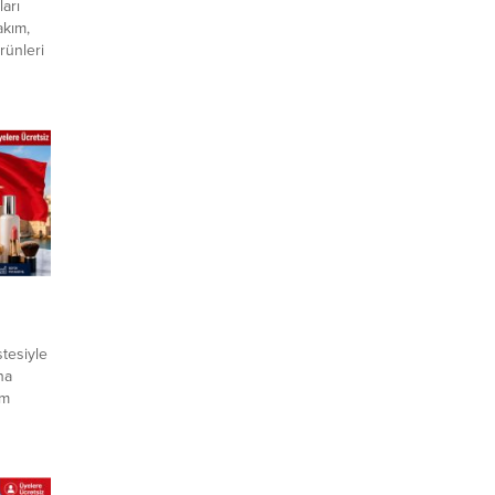
arı
akım,
rünleri
nilir
ni iş
rını
ı
inden
ce firma
stesiyle
na
im
nilir
m