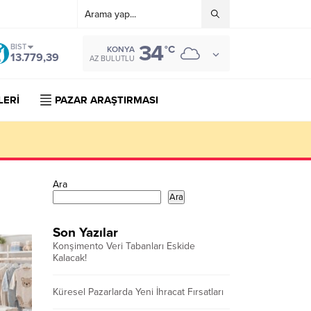
34
BIST
°C
KONYA
13.779,39
AZ BULUTLU
LERİ
PAZAR ARAŞTIRMASI
Ara
Ara
Son Yazılar
Konşimento Veri Tabanları Eskide
Kalacak!
Küresel Pazarlarda Yeni İhracat Fırsatları