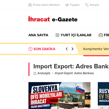
Firma Adres Rehberi
Fiyatlar
İletişim
ANA SAYFA
YURT İÇİ İLANLAR
Fİ
SON DAKİKA
Hotel Towel Im
Import Export:
Adres Bank
Anasayfa
Import Export: Adres Bankası