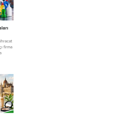
si
en
aları
ihracat
çı firma
a
aklarına
porter
mu
rk
lerce
eri,