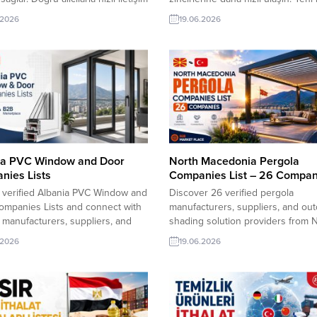
yeni iş bağlantıları oluşturun ve
ortakları keşfedin, ihracat ağınızı
.2026
19.06.2026
ınızı büyütün. En güncel ithalat
ve güvenilir B2B bağlantılar kurun
rini hemen inceleyin: Rusya ithalat
yeni ev tekstili alım talepleri listes
ı ve talepleri Listesi – En yeni
42.599 adet tekstil alım fırsatı Ru
lım talepleriRusya Firmaları
Tekstili Firmalar Listesini müşteri
..
temsilcinizden...
ia PVC Window and Door
North Macedonia Pergola
nies Lists
Companies List – 26 Compan
 verified Albania PVC Window and
Discover 26 verified pergola
ompanies Lists and connect with
manufacturers, suppliers, and ou
 manufacturers, suppliers, and
shading solution providers from 
ers. Expand your B2B network
Macedonia in one practical databa
.2026
19.06.2026
-to-date company profiles, contact
Access company names, websites
, and business insights to source
contact details, and business info
e partners through
to connect with reliable partners 
Exporter. Window Importer
expand your international B2B ne
ies Lists Door Importer
TurkishExporter VIP üyeleri! Tüm