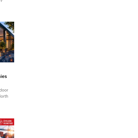
 büyütün
. En
i –
sya Ev
ies
tdoor
North
se.
,
rmation
and
twork.