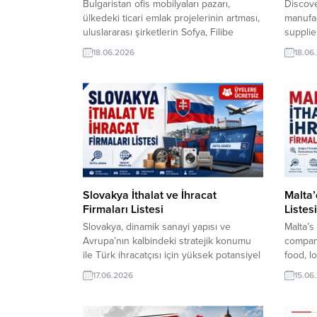
Bulgaristan ofis mobilyaları pazarı,
Discove
ülkedeki ticari emlak projelerinin artması,
manufac
uluslararası şirketlerin Sofya, Filibe
supplie
(Plovdiv) ve Varna gibi büyük şehirlerde
compan
18.06.2026
18.06
ofis açması ve çalışma dinamiklerinin
network
değişmesiyle istikrarlı bir büyüme trendi
explore
yakalamıştır. Pazardaki temel gelişmeler
through
ve dinamikler şu şekildedir:
Turkish
TurkishExporter VIP üyeleri! Tüm
global 
dünyadan yüz binlerce firma adresi
VIP üye
içeren sektör/şirketler listelerinden
firma ad
sektörünüze uygun...
Slovakya İthalat ve İhracat
Malta’
Firmaları Listesi
Listesi
Slovakya, dinamik sanayi yapısı ve
Malta’s
Avrupa’nın kalbindeki stratejik konumu
compani
ile Türk ihracatçısı için yüksek potansiyel
food, l
barındıran pazarların başında geliyor.
packagi
17.06.2026
15.06
Otomotiv üretim üssü niteliğindeki bu
curated
ülke, AB tedarik zincirinde kritik bir role
compani
sahiptir. Küresel ticaretin güvenilir
sector 