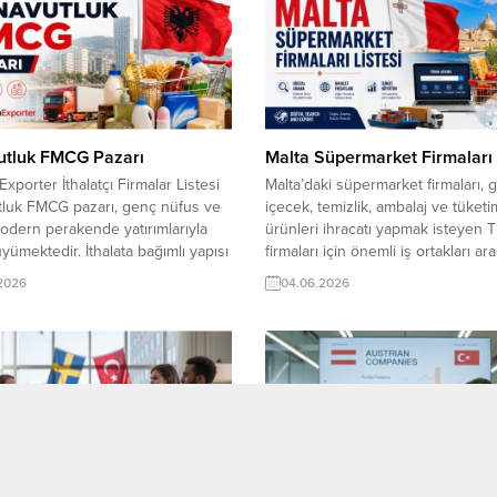
numbers, and emails.
gösteren, kozmetik, cilt bakımı, m
Exporter VIP üyeleri! Tüm
güzellik ürünleri alanında ithalat, 
n yüz binlerce firma adresi...
ve toptan satış (distribütörlük)...
utluk FMCG Pazarı
Malta Süpermarket Firmaları 
Exporter İthalatçı Firmalar Listesi
Malta’daki süpermarket firmaları, g
tluk FMCG pazarı, genç nüfus ve
içecek, temizlik, ambalaj ve tüketi
odern perakende yatırımlarıyla
ürünleri ihracatı yapmak isteyen 
üyümektedir. İthalata bağımlı yapısı
firmaları için önemli iş ortakları ar
de Türk gıda, kozmetik ve
yer alıyor. Malta Süpermarket Firm
.2026
04.06.2026
k ürünleri için yüksek potansiyel
Listesi, satın alma departmanlarına 
azar, Avrupa standartlarında
erişim sağlayarak yeni distribütörl
lı bir seyir izler. Arnavutluk FMCG
perakende zincirleriyle ticari bağla
ı ve Distribütör Firmalar Listesi
kurmanıza destek olur. TurkishEx
luk hızlı tüketim malları (FMCG)
ile Avrupa pazarında yeni ihracat
a...
fırsatlarını keşfedin....