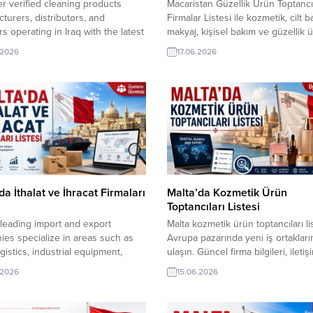
r verified cleaning products
Macaristan Güzellik Ürün Toptancıl
turers, distributors, and
Firmalar Listesi ile kozmetik, cilt b
rs operating in Iraq with the latest
makyaj, kişisel bakım ve güzellik ü
y database. Expand your export
sektöründe faaliyet gösteren güve
.2026
17.06.2026
, reach qualified buyers, and
toptancı firmalara hızlıca ulaşın. Ye
 new business opportunities
ortakları keşfetmek, ihracat fırsatla
 TurkishExporter. Visit the
artırmak ve doğru alıcılarla bağlant
Exporter Importers Page for more
kurmak için kapsamlı firma veriler
importer leads. TurkishExporter
yararlanın. TurkishExporter VIP
leri! Tüm dünyadan yüz binlerce
üyeleri! Tüm dünyadan yüz binler
resi içeren sektör/şirketler...
adresi içeren...
da İthalat ve İhracat Firmaları
Malta’da Kozmetik Ürün
Toptancıları Listesi
 leading import and export
Malta kozmetik ürün toptancıları li
es specialize in areas such as
Avrupa pazarında yeni iş ortakları
ogistics, industrial equipment,
ulaşın. Güncel firma bilgileri, iletiş
ng, and raw materials. Below is a
detayları ve sektör odaklı veriler
.2026
15.06.2026
 list of 10 prominent trading
sayesinde Türk üreticileri için güve
es in Malta, compiled with their
alıcılara hızlı ve etkili şekilde erişi
information, verified websites,
sağlayın. Malta pazarında faaliyet