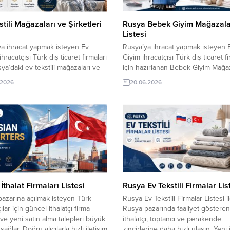
stili Mağazaları ve Şirketleri
Rusya Bebek Giyim Mağazala
Listesi
a ihracat yapmak isteyen Ev
Rusya’ya ihracat yapmak isteyen
 ihracatçısı Türk dış ticaret firmaları
Giyim ihracatçısı Türk dış ticaret fi
sya’daki ev tekstili mağazaları ve
için hazırlanan Bebek Giyim Mağaz
ri yeni iş ortaklıkları için önemli
Listesi Rusya, doğru alıcılara daha 
.2026
20.06.2026
ar sunuyor. TurkishExporter B2B
ulaşma fırsatı sunuyor. TurkishExp
mu sayesinde güvenilir alıcılara
B2B platformu sayesinde güncel it
ir, güncel ithalatçı taleplerini
firmaları keşfedebilir, yeni iş bağlan
bilir ve ihracat ağınızı hızlıca
kurabilir ve Rusya pazarında ihrac
ek yeni pazarlara açılabilirsiniz.
süreçlerinizi güvenilir ticari fırsatla
ev tekstili alım talepleri...
büyütebilirsiniz. Rusya ithalat firma
ve...
İthalat Firmaları Listesi
Rusya Ev Tekstili Firmalar Lis
azarına açılmak isteyen Türk
Rusya Ev Tekstili Firmalar Listesi i
ılar için güncel ithalatçı firma
Rusya pazarında faaliyet gösteren
i ve yeni satın alma talepleri büyük
ithalatçı, toptancı ve perakende
sağlar. Doğru alıcılarla hızlı iletişim
zincirlerine daha hızlı ulaşın. Yeni 