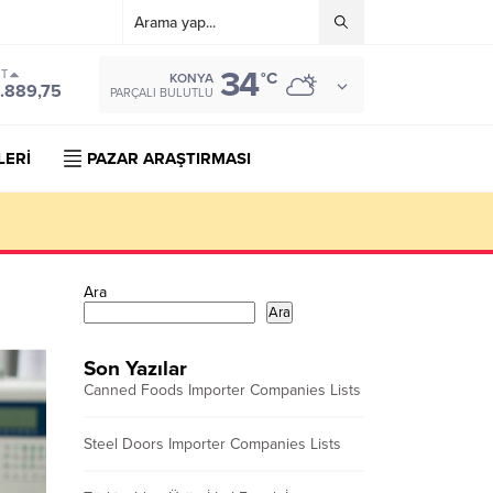
34
ST
°C
KONYA
.889,75
PARÇALI BULUTLU
LERİ
PAZAR ARAŞTIRMASI
Ara
Ara
Son Yazılar
Canned Foods Importer Companies Lists
Steel Doors Importer Companies Lists