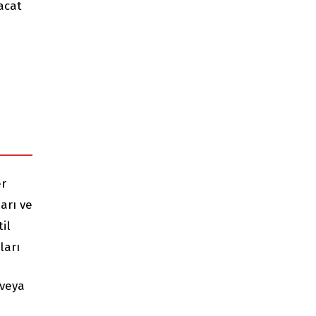
racat
er
arı ve
il
ları
 veya