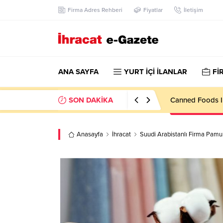
Firma Adres Rehberi
Fiyatlar
İletişim
ANA SAYFA
YURT İÇİ İLANLAR
Fİ
SON DAKİKA
Steel Doors Imp
Anasayfa
İhracat
Suudi Arabistanlı Firma Pamuk