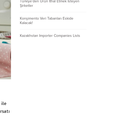
Türkiye’den Ürün İthal Etmek İsteyen
Şirketler
Konşimento Veri Tabanları Eskide
Kalacak!
Kazakhstan Importer Companies Lists
 ile
rsatı