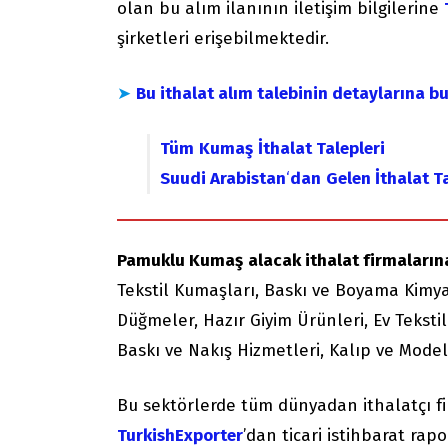
olan bu alım ilanının iletişim bilgilerine
şirketleri erişebilmektedir.
➤
Bu ithalat alım talebinin detaylarına b
Tüm
Kumaş
İthalat Talepleri
Suudi Arabistan
‘
dan
Gelen İthalat T
Pamuklu Kumaş
alacak ithalat firmalarına
Tekstil Kumaşları, Baskı ve Boyama Kimya
Düğmeler, Hazır Giyim Ürünleri, Ev Tekstil
Baskı ve Nakış Hizmetleri, Kalıp ve Mod
Bu sektörlerde tüm dünyadan ithalatçı f
TurkishExporter
’dan ticari istihbarat rapor