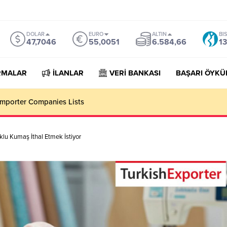
DOLAR
EURO
ALTIN
BI
47,7046
55,0051
6.584,66
13
RMALAR
İLANLAR
VERİ BANKASI
BAŞARI ÖYKÜ
orter Companies Lists
lu Kumaş İthal Etmek İstiyor