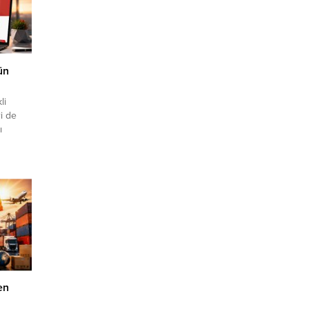
ün
li
ri de
ı
çin
ri
ak
akır Tel
Kapak
en