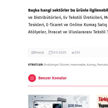
Başka hangi sektörler bu ürünle ilgilenebil
ve Distribütörleri, Ev Tekstili Üreticiler
Tesisleri, E-Ticaret ve Online Kumaş Satış
Atölyeler, İhracat ve Uluslararası Tekstil 
İhracat
13.11.2025
533
ETİKETLER:
Endüstriyel Ürünler
,
Hammadde
,
Kumaş
,
Pamukl
Benzer Konular