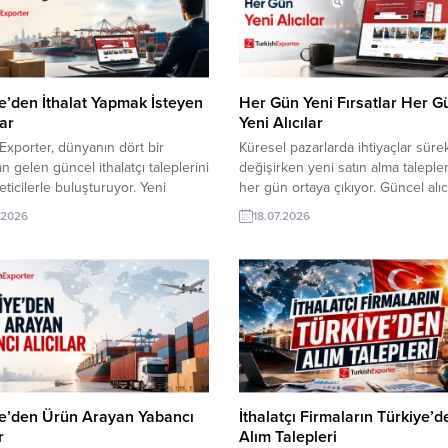
e’den İthalat Yapmak İsteyen
Her Gün Yeni Fırsatlar Her G
ar
Yeni Alıcılar
Exporter, dünyanın dört bir
Küresel pazarlarda ihtiyaçlar sürek
n gelen güncel ithalatçı taleplerini
değişirken yeni satın alma taleple
eticilerle buluşturuyor. Yeni
her gün ortaya çıkıyor. Güncel alıc
ler bulun, ihracat ağınızı
ilanlarını takip ederek işletmeniz i
.2026
18.07.2026
tin ve ürünlerinizi küresel
değer yaratacak ticari fırsatları
ra taşıyın. Her gün yayınlanan
yakalayabilir ve uluslararası müşte
rla yeni siparişlere ulaşın. ⮩
portföyünüzü istikrarlı şekilde
 yeni ihracat fırsatlarını
büyütebilirsiniz. İtalyan Alıcı,
leyin! Romanya Toptancısı,
Genişletilebilir Yemek Masası Alm
 Panel İthal EdecekAmerikalı
İstiyorEtiyopyalı İthalatçı, Emaye B
Tavla Seti Tedarikçisi
Satın Alacakİranlı Tüccar, Silindir 
anzanya Şirketi, Türkiye’den
Contası...
ye’den Ürün Arayan Yabancı
İthalatçı Firmaların Türkiye’d
r
Alım Talepleri