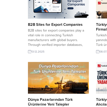
B2B Sites for Export Companies
Türkiy
Firmal
B2B sites for export companies play a
vital role in connecting Turkish
Turkish
manufacturers with global buyers.
yanında
Through verified importer databases,
Türk ür
trade leads, and sector-focused listings,
müşteri
13.12.2025
08.07
exporters can promote products, receive
genişle
direct inquiries, and grow international
pazarla
sales efficiently with TurkishExporter’s
fırsatla
trusted B2B network. Pakistan seeking
Yüzlerce
quotation for Sewage Pump Russia
görüntü
trader...
Sandviç
Firma, 
ArıyorT
Kuru...
Dünya Pazarlarından Türk
Türki
Ürünlerine Yeni Talepler
Alıcıla