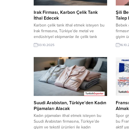
Irak Firması, Karbon Çelik Tank
Şili B
İthal Edecek
Talep 
Karbon çelik tank ithal etmek isteyen bu
Bebek g
Irak firmasına, Türkiye’de metal ve
firması
endüstriyel ekipmanlar ile çelik tank
giyim ü
üreticisi veya tedarikçisi olan ihracatçı
veya ted
03.10.2025
16.10
firmalar teklif sunabilirler. Yeni bir ihracat
teklif s
pazarı fırsatı olan bu alım ilanının iletişim
fırsatı 
bilgilerine TurkishExporter VIP üyeleri ile
bilgile
TE üyelik kredisi sahibi ihracat şirketleri
TE üyeli
erişebilmektedir. ➤ Bu ithalat...
erişebil
Suudi Arabistan, Türkiye’den Kadın
Fransı
Pijamaları Alacak
Almak 
Kadın pijamaları ithal etmek isteyen bu
Spor gi
Suudi Arabistan firmasına, Türkiye’de
bu Fran
giyim ve tekstil ürünleri ile kadın
aktif y