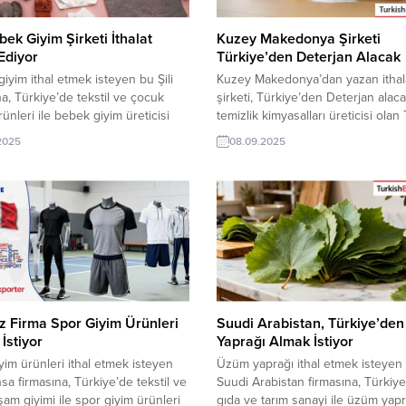
ebek Giyim Şirketi İthalat
Kuzey Makedonya Şirketi
Ediyor
Türkiye’den Deterjan Alacak
iyim ithal etmek isteyen bu Şili
Kuzey Makedonya’dan yazan ithal
na, Türkiye’de tekstil ve çocuk
şirketi, Türkiye’den Deterjan alaca
rünleri ile bebek giyim üreticisi
temizlik kimyasalları üreticisi olan
arikçisi olan ihracatçı firmalar
şirketler için Kuzey Makedonya’d
.2025
08.09.2025
unabilirler. Yeni bir ihracat pazarı
gelen bu talep yeni bir ihracat paz
olan bu alım ilanının iletişim
olabilir. Bu alım ilanın detaylarına
rine TurkishExporter VIP üyeleri ile
TurkishExporter / VIP üyeleri cev
k kredisi sahibi ihracat şirketleri
verebilir. ➤ Talebin detaylarına b
mektedir. ➤ Bu ithalat...
ulaşabilirsiniz. Tüm Ev Temizlik
Kimyasalları İthalat TalepleriKuzey
Makedonya’dan Gelen İthalat Talepl
z Firma Spor Giyim Ürünleri
Suudi Arabistan, Türkiye’de
İstiyor
Yaprağı Almak İstiyor
yim ürünleri ithal etmek isteyen
Üzüm yaprağı ithal etmek isteyen
sa firmasına, Türkiye’de tekstil ve
Suudi Arabistan firmasına, Türkiy
aşam giyimi ile spor giyim ürünleri
gıda ve tarım sanayi ile üzüm yapr