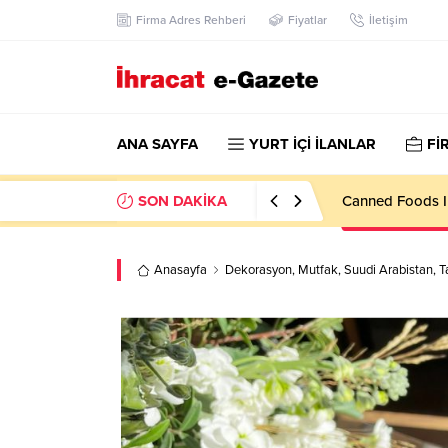
Firma Adres Rehberi
Fiyatlar
İletişim
ANA SAYFA
YURT İÇİ İLANLAR
Fİ
SON DAKİKA
Konşimento Veri
Anasayfa
Dekorasyon
,
Mutfak
,
Suudi Arabistan
,
T