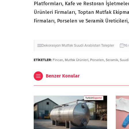
Platformları, Kafe ve Restoran İşletmele
Ürünleri Firmaları, Toptan Mutfak Ekipmanı
Firmaları, Porselen ve Seramik Üreticiler
Dekorasyon
Mutfak
Suudi Arabistan
Talepler
16
ETİKETLER:
Fincan
,
Mutfak Ürünleri
,
Porselen
,
Seramik
,
Suudi
Benzer Konular