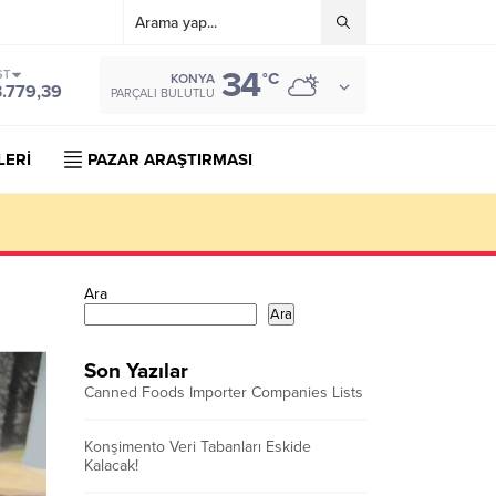
34
ST
°C
KONYA
3.779,39
PARÇALI BULUTLU
LERİ
PAZAR ARAŞTIRMASI
Ara
Ara
Son Yazılar
Canned Foods Importer Companies Lists
Konşimento Veri Tabanları Eskide
Kalacak!