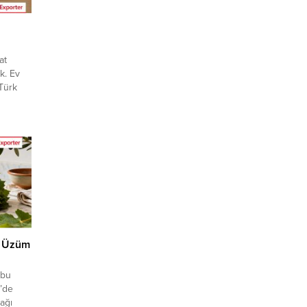
at
k. Ev
 Türk
an
arı
ap
uradan
eri...
n Üzüm
 bu
e’de
ağı