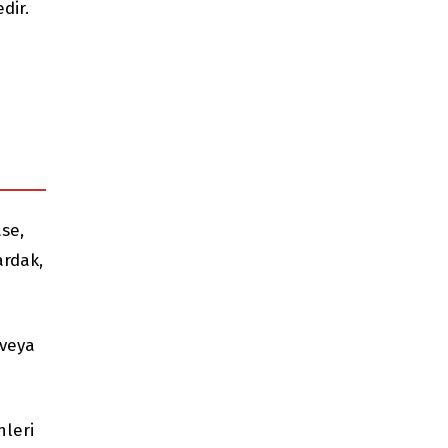
dir.
se,
ardak,
 veya
nleri