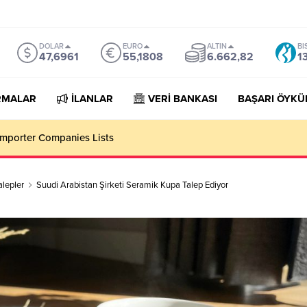
DOLAR
EURO
ALTIN
BI
47,6961
55,1808
6.662,82
1
RMALAR
İLANLAR
VERİ BANKASI
BAŞARI ÖYKÜ
 Tabanları Eskide Kalacak!
alepler
Suudi Arabistan Şirketi Seramik Kupa Talep Ediyor